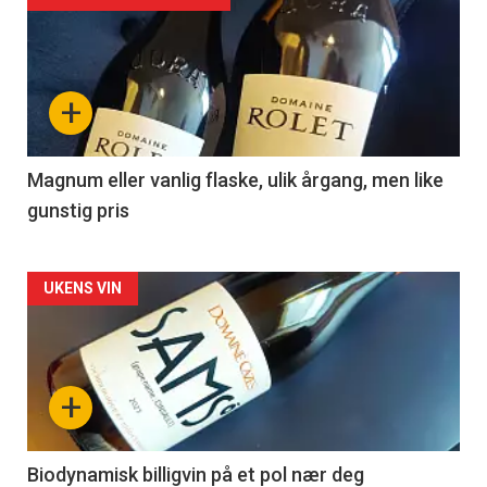
akkurat
nå
+
-
3
Magnum eller vanlig flaske, ulik årgang, men like
gunstig pris
Forsiden
UKENS VIN
akkurat
nå
+
-
4
Biodynamisk billigvin på et pol nær deg