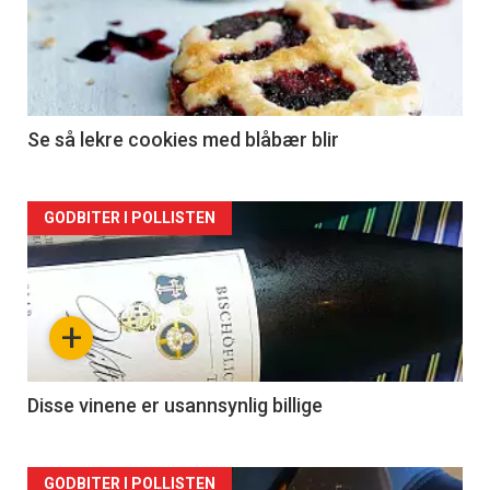
Se så lekre cookies med blåbær blir
Forsiden
GODBITER I POLLISTEN
akkurat
nå
+
-
2
Disse vinene er usannsynlig billige
Forsiden
GODBITER I POLLISTEN