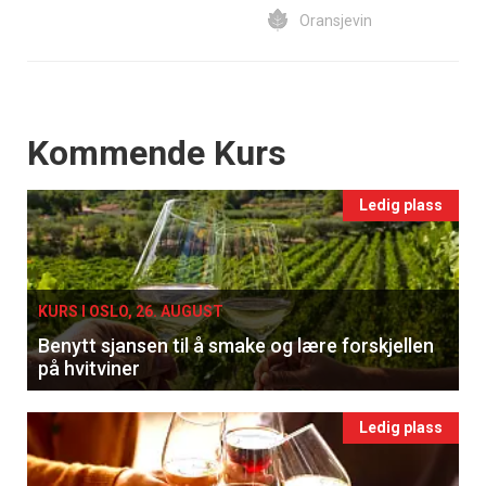
Oransjevin
Events
Kommende Kurs
Ledig plass
KURS I OSLO, 26. AUGUST
Benytt sjansen til å smake og lære forskjellen
på hvitviner
Ledig plass