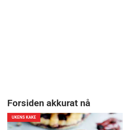
×
Få ukentlige nyhetsbrev fra
Apéritif
Vi tilbyr flere ukentlige nyhetsbrev. Du
kan fritt velge hvilke du ønsker å få
tilsendt.
Registrer deg
Forsiden akkurat nå
UKENS KAKE