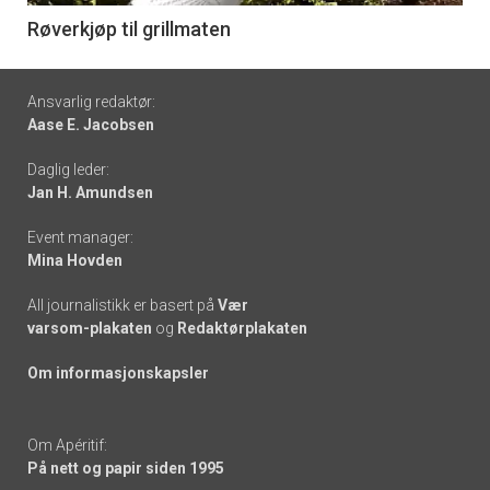
6
Røverkjøp til grillmaten
Footer
Ansvarlig redaktør:
Aase E. Jacobsen
-
Daglig leder:
links
Jan H. Amundsen
Event manager:
Mina Hovden
All journalistikk er basert på
Vær
varsom-plakaten
og
Redaktørplakaten
Om informasjonskapsler
Om Apéritif:
På nett og papir siden 1995