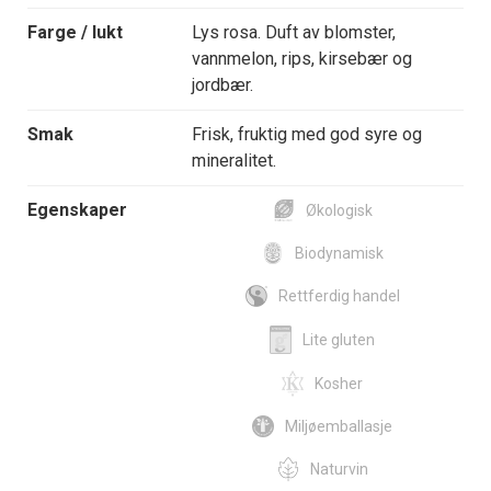
Farge / lukt
Lys rosa. Duft av blomster,
vannmelon, rips, kirsebær og
jordbær.
Smak
Frisk, fruktig med god syre og
mineralitet.
Egenskaper
Økologisk
Biodynamisk
Rettferdig handel
Lite gluten
Kosher
Miljøemballasje
Naturvin