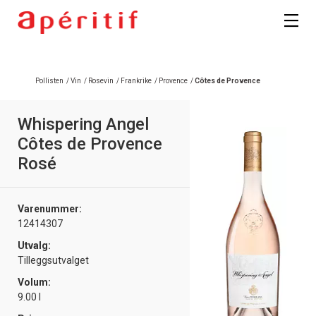
Pollisten
/
Vin
/
Rosevin
/
Frankrike
/
Provence
/
Côtes de Provence
Whispering Angel
Côtes de Provence
Rosé
Varenummer:
12414307
Utvalg:
Tilleggsutvalget
Volum:
9.00 l