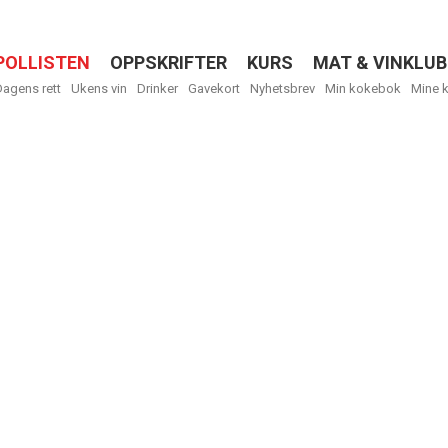
POLLISTEN
OPPSKRIFTER
KURS
MAT & VINKLUB
Menu
Dagens rett
Ukens vin
Drinker
Gavekort
Nyhetsbrev
Min kokebok
Mine 