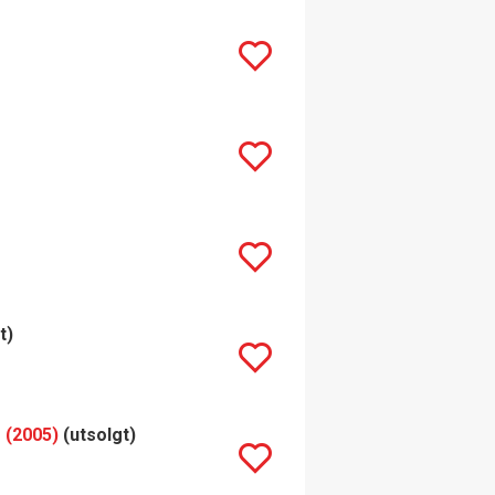
t)
 (2005)
(utsolgt)