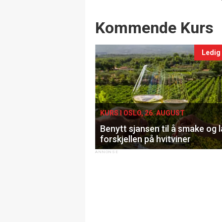
Events
Kommende Kurs
Ledig
KURS I OSLO, 26. AUGUST
Benytt sjansen til å smake og 
forskjellen på hvitviner