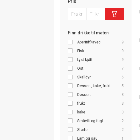
Pris
Finn drikke til maten
Aperitiff/avec
9
Fisk
9
Lyst kjøtt
9
Ost
7
Skalldyr
6
Dessert, kake, frukt
5
Dessert
3
frukt
3
kake
3
Småvilt og fugl
2
Storfe
2
Lam og sau
1