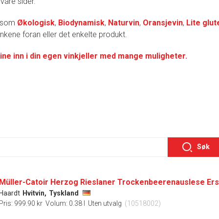
 våre sider.
r som
Økologisk
,
Biodynamisk
,
Naturvin
,
Oransjevin
,
Lite glut
lenkene foran eller det enkelte produkt.
ine inn i din egen vinkjeller med mange muligheter.
Søk
Haardt
Hvitvin,
Tyskland
Pris: 999.90 kr
Volum: 0.38 l
Uten utvalg
(10518002)