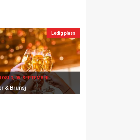
Ledig plass
I OSLO, 05. SEPTEMBER
er & Brunsj