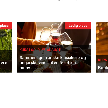
 plass
Ledig plass
KURS I OSLO, 27. AUGUST
Sammenlign franske klassikere og
KURS 
lære
ungarske viner til en 5-retters
meny
Bobl