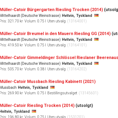
Müller-Catoir Bürgergarten Riesling Trocken (2014)
(utsolg
Mittelhaardt (Deutsche Weinstrasse)
Hvitvin,
Tyskland
Pris: 321.70 kr
Volum: 0.75 l
Uten utvalg
(13164001)
Müller-Catoir Breumel in den Mauern Riesling GG (2014)
(ut
Mittelhaardt (Deutsche Weinstrasse)
Hvitvin,
Tyskland
Pris: 419.50 kr
Volum: 0.75 l
Uten utvalg
(13164101)
Mittelhaardt (Deutsche Weinstrasse)
Hvitvin,
Tyskland
Pris: 505.70 kr
Volum: 0.38 l
Uten utvalg
(13164202)
Müller-Catoir Mussbach Riesling Kabinett (2021)
Mussbach
Hvitvin,
Tyskland
Pris: 269.90 kr
Volum: 0.75 l
Bestillingsutvalget
(13145601)
Müller-Catoir Riesling Trocken (2014)
(utsolgt)
Hvitvin,
Tyskland
Pris: 196.80 kr
Volum: 0.75 l
Uten utvalg
(1531201)