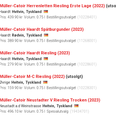
Müller-Catoir Herrenletten Riesling Erste Lage (2022)
(utso
Haardt
Hvitvin,
Tyskland
Pris: 439.90 kr
Volum: 0.75 l
Bestillingsutvalget
(10228401)
Müller-Catoir Haardt Spätburgunder (2023)
Haardt
Rødvin,
Tyskland
Pris: 389.90 kr
Volum: 0.75 l
Bestillingsutvalget
(11268001)
Müller-Catoir Haardt Riesling (2023)
Haardt
Hvitvin,
Tyskland
Pris: 279.90 kr
Volum: 0.75 l
Bestillingsutvalget
(10228601)
Müller-Catoir M-C Riesling (2022)
(utsolgt)
Øvrige
Hvitvin,
Tyskland
Pris: 159.90 kr
Volum: 0.75 l
Bestillingsutvalget
(10228301)
Müller-Catoir Neustadter V Riesling Trocken (2023)
Neustadt a.d Weinstrasse
Hvitvin,
Tyskland
Pris: 496.10 kr
Volum: 0.75 l
Spesialutvalg
(19434701)