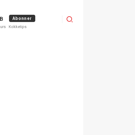
Logg
B
Abonner
kurs
Kokketips
inn