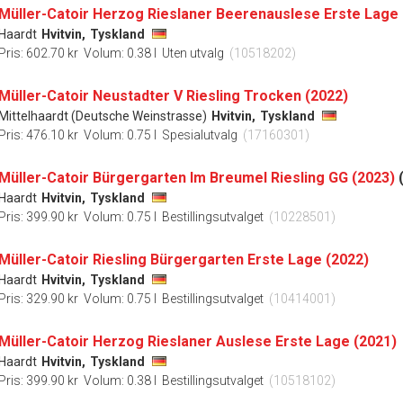
Müller-Catoir Herzog Rieslaner Beerenauslese Erste Lage 
Haardt
Hvitvin,
Tyskland
Pris: 602.70 kr
Volum: 0.38 l
Uten utvalg
(10518202)
Müller-Catoir Neustadter V Riesling Trocken (2022)
Mittelhaardt (Deutsche Weinstrasse)
Hvitvin,
Tyskland
Pris: 476.10 kr
Volum: 0.75 l
Spesialutvalg
(17160301)
Müller-Catoir Bürgergarten Im Breumel Riesling GG (2023)
Haardt
Hvitvin,
Tyskland
Pris: 399.90 kr
Volum: 0.75 l
Bestillingsutvalget
(10228501)
Müller-Catoir Riesling Bürgergarten Erste Lage (2022)
Haardt
Hvitvin,
Tyskland
Pris: 329.90 kr
Volum: 0.75 l
Bestillingsutvalget
(10414001)
Müller-Catoir Herzog Rieslaner Auslese Erste Lage (2021)
Haardt
Hvitvin,
Tyskland
Pris: 399.90 kr
Volum: 0.38 l
Bestillingsutvalget
(10518102)