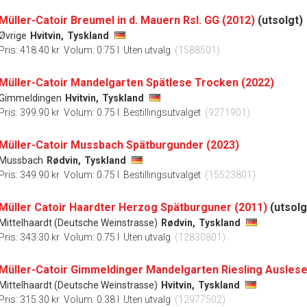
Müller-Catoir Breumel in d. Mauern Rsl. GG (2012)
(utsolgt)
Øvrige
Hvitvin,
Tyskland
Pris: 418.40 kr
Volum: 0.75 l
Uten utvalg
(1588501)
Müller-Catoir Mandelgarten Spätlese Trocken (2022)
Gimmeldingen
Hvitvin,
Tyskland
Pris: 399.90 kr
Volum: 0.75 l
Bestillingsutvalget
(9271901)
Müller-Catoir Mussbach Spätburgunder (2023)
Mussbach
Rødvin,
Tyskland
Pris: 349.90 kr
Volum: 0.75 l
Bestillingsutvalget
(15523801)
Müller Catoir Haardter Herzog Spätburguner (2011)
(utsolg
Mittelhaardt (Deutsche Weinstrasse)
Rødvin,
Tyskland
Pris: 343.30 kr
Volum: 0.75 l
Uten utvalg
(12830801)
Müller-Catoir Gimmeldinger Mandelgarten Riesling Auslese
Mittelhaardt (Deutsche Weinstrasse)
Hvitvin,
Tyskland
Pris: 315.30 kr
Volum: 0.38 l
Uten utvalg
(12977502)