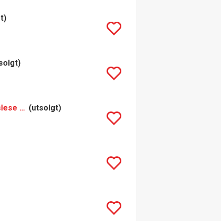
t)
solgt)
Müller-Catoir Gimmeldinger Schlössel Rieslaner Beerenauslese (2007)
(utsolgt)