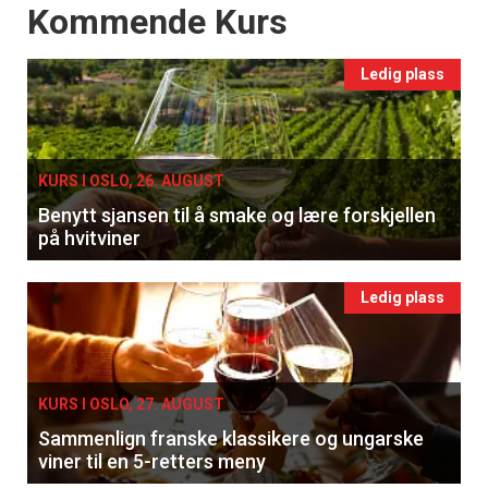
Events
Kommende Kurs
Ledig plass
KURS I OSLO, 26. AUGUST
Benytt sjansen til å smake og lære forskjellen
på hvitviner
Ledig plass
KURS I OSLO, 27. AUGUST
Sammenlign franske klassikere og ungarske
viner til en 5-retters meny