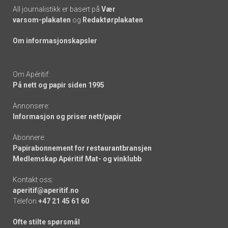
All journalistikk er basert på
Vær
varsom-plakaten
og
Redaktørplakaten
Om informasjonskapsler
Om Apéritif:
På nett og papir siden 1995
Annonsere:
Informasjon og priser nett/papir
Abonnere:
Papirabonnement for restaurantbransjen
Medlemskap Apéritif Mat- og vinklubb
Kontakt oss:
aperitif@aperitif.no
Telefon
+47 21 45 61 60
Ofte stilte spørsmål