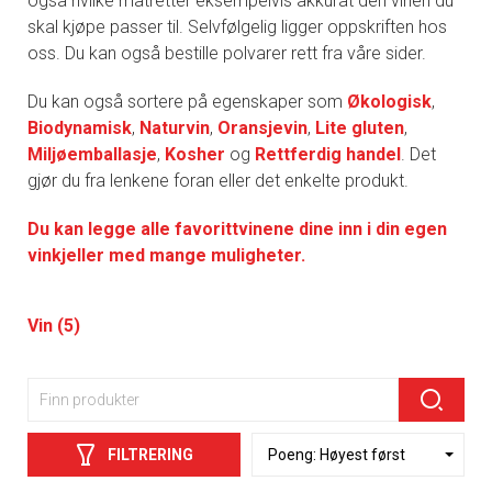
også hvilke matretter eksempelvis akkurat den vinen du
skal kjøpe passer til. Selvfølgelig ligger oppskriften hos
oss. Du kan også bestille polvarer rett fra våre sider.
Du kan også sortere på egenskaper som
Økologisk
,
Biodynamisk
,
Naturvin
,
Oransjevin
,
Lite gluten
,
Miljøemballasje
,
Kosher
og
Rettferdig handel
. Det
gjør du fra lenkene foran eller det enkelte produkt.
Du kan legge alle favorittvinene dine inn i din egen
vinkjeller med mange muligheter.
Vin (5)
FILTRERING