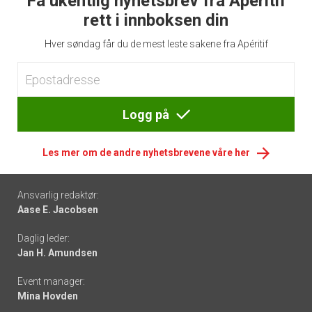
Få ukentlig nyhetsbrev fra Apéritif
rett i innboksen din
Hver søndag får du de mest leste sakene fra Apéritif
Logg på
Les mer om de andre nyhetsbrevene våre her
Footer
Ansvarlig redaktør:
Aase E. Jacobsen
-
Daglig leder:
links
Jan H. Amundsen
Event manager:
Mina Hovden