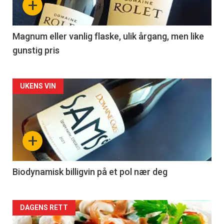
+
-
3
Magnum eller vanlig flaske, ulik årgang, men like
gunstig pris
Forsiden
UKENS VIN
akkurat
nå
+
-
4
Biodynamisk billigvin på et pol nær deg
Forsiden
DAGENS RETT