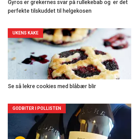
Gyros er grekernes svar på rullekebab og er det
perfekte tilskuddet til helgekosen
Forsiden
UKENS KAKE
akkurat
nå
-
2
Se så lekre cookies med blåbær blir
Forsiden
GODBITER I POLLISTEN
akkurat
nå