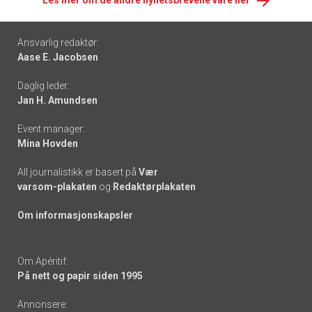
Les mer om de andre nyhetsbrevene våre her
Footer
Ansvarlig redaktør:
Aase E. Jacobsen
-
Daglig leder:
links
Jan H. Amundsen
Event manager:
Mina Hovden
All journalistikk er basert på
Vær
varsom-plakaten
og
Redaktørplakaten
Om informasjonskapsler
Om Apéritif:
På nett og papir siden 1995
Annonsere: