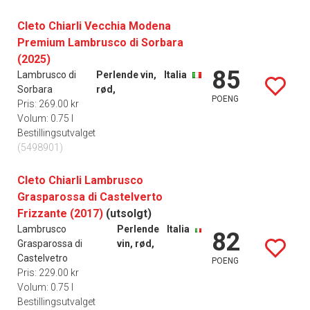
Cleto Chiarli Vecchia Modena
Premium Lambrusco di Sorbara
(2025)
85
Lambrusco di
Perlende vin,
Italia
Sorbara
rød,
POENG
Pris: 269.00 kr
Volum: 0.75 l
Bestillingsutvalget
(5498901)
Cleto Chiarli Lambrusco
Grasparossa di Castelverto
Frizzante (2017)
(utsolgt)
Lambrusco
Perlende
Italia
82
Grasparossa di
vin, rød,
Castelvetro
POENG
Pris: 229.00 kr
Volum: 0.75 l
Bestillingsutvalget