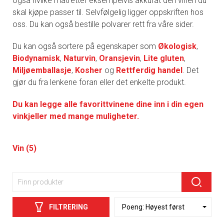
også hvilke matretter eksempelvis akkurat den vinen du
skal kjøpe passer til. Selvfølgelig ligger oppskriften hos
oss. Du kan også bestille polvarer rett fra våre sider.
Du kan også sortere på egenskaper som
Økologisk
,
Biodynamisk
,
Naturvin
,
Oransjevin
,
Lite gluten
,
Miljøemballasje
,
Kosher
og
Rettferdig handel
. Det
gjør du fra lenkene foran eller det enkelte produkt.
Du kan legge alle favorittvinene dine inn i din egen
vinkjeller med mange muligheter.
Vin (5)
FILTRERING