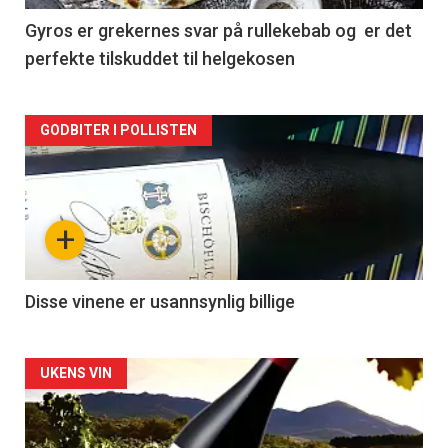
2
Gyros er grekernes svar på rullekebab og er det
perfekte tilskuddet til helgekosen
Forsiden
GODBITER I POLLISTEN
akkurat
nå
+
-
3
Disse vinene er usannsynlig billige
Forsiden
UKENS VIN
akkurat