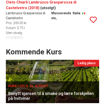
Cleto Chiarli Lambrusco Grasparossa di
Castelvetro (2018)
(utsolgt)
Lambrusco Grasparossa di
Musserende
Italia
Castelvetro
vin,
Pris: 249.00 kr
Volum: 0.75 l
Uten utvalg
(11278701)
Events
Kommende Kurs
Ledig plass
KURS I OSLO, 26. AUGUST
Benytt sjansen til å smake og lære forskjellen
på hvitviner