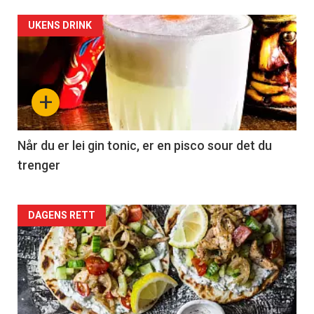
UKENS DRINK
+
Når du er lei gin tonic, er en pisco sour det du
trenger
Forsiden
DAGENS RETT
akkurat
nå
-