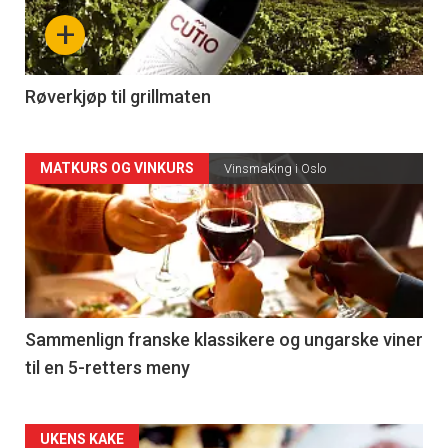
nå
+
-
4
Røverkjøp til grillmaten
Forsiden
MATKURS OG VINKURS
Vinsmaking i Oslo
akkurat
nå
-
5
Sammenlign franske klassikere og ungarske viner
til en 5-retters meny
Forsiden
UKENS KAKE