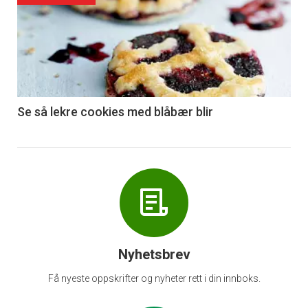
akkurat
nå
-
6
Se så lekre cookies med blåbær blir
Nyhetsbrev
Få nyeste oppskrifter og nyheter rett i din innboks.