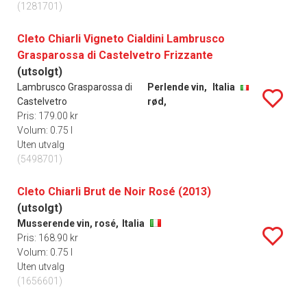
(1281701)
Cleto Chiarli Vigneto Cialdini Lambrusco
Grasparossa di Castelvetro Frizzante
(utsolgt)
Lambrusco Grasparossa di
Perlende vin,
Italia
Castelvetro
rød,
Pris: 179.00 kr
Volum: 0.75 l
Uten utvalg
(5498701)
Cleto Chiarli Brut de Noir Rosé (2013)
(utsolgt)
Musserende vin, rosé,
Italia
Pris: 168.90 kr
Volum: 0.75 l
Uten utvalg
(1656601)