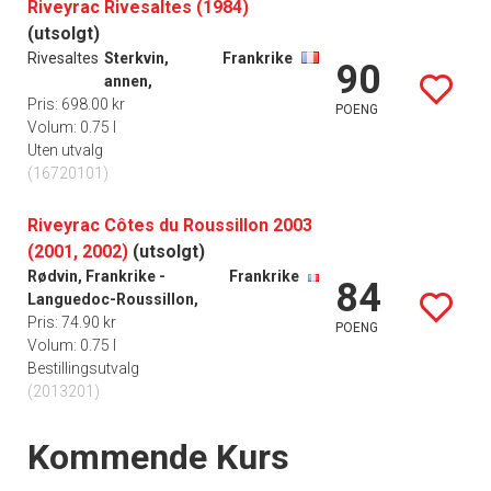
Riveyrac Rivesaltes (1984)
(utsolgt)
Rivesaltes
Sterkvin,
Frankrike
90
annen,
Pris: 698.00 kr
POENG
Volum: 0.75 l
Uten utvalg
(16720101)
Riveyrac Côtes du Roussillon 2003
(2001, 2002)
(utsolgt)
Rødvin, Frankrike -
Frankrike
84
Languedoc-Roussillon,
Pris: 74.90 kr
POENG
Volum: 0.75 l
Bestillingsutvalg
(2013201)
Events
Kommende Kurs