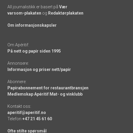
All journalistikk er basert på
Vær
varsom-plakaten
og
Redaktørplakaten
Om informasjonskapsler
Om Apéritif:
På nett og papir siden 1995
Annonsere:
Informasjon og priser nett/papir
Abonnere:
Papirabonnement for restaurantbransjen
Medlemskap Apéritif Mat- og vinklubb
Kontakt oss:
aperitif@aperitif.no
Telefon
+47 21 45 61 60
Ofte stilte spørsmål