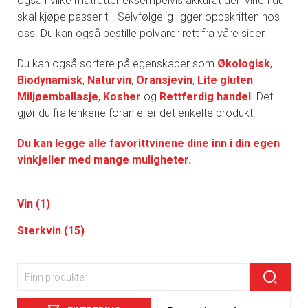
også hvilke matretter eksempelvis akkurat den vinen du
skal kjøpe passer til. Selvfølgelig ligger oppskriften hos
oss. Du kan også bestille polvarer rett fra våre sider.
Du kan også sortere på egenskaper som
Økologisk
,
Biodynamisk
,
Naturvin
,
Oransjevin
,
Lite gluten
,
Miljøemballasje
,
Kosher
og
Rettferdig handel
. Det
gjør du fra lenkene foran eller det enkelte produkt.
Du kan legge alle favorittvinene dine inn i din egen
vinkjeller med mange muligheter.
Vin (1)
Sterkvin (15)