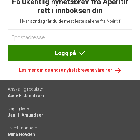
Få ukentlig nyhetsbrev fra Apéritif
rett i innboksen din
Hver søndag får du de mest leste sakene fra Apéritif
Logg på
Les mer om de andre nyhetsbrevene våre her
Footer
Ansvarlig redaktør:
Aase E. Jacobsen
-
Daglig leder:
links
Jan H. Amundsen
Event manager:
Mina Hovden