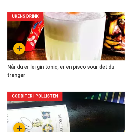
Forsiden
UKENS DRINK
akkurat
nå
+
-
2
Når du er lei gin tonic, er en pisco sour det du
trenger
Forsiden
GODBITER I POLLISTEN
akkurat
nå
+