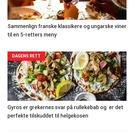
nå
-
5
Sammenlign franske klassikere og ungarske viner
til en 5-retters meny
Forsiden
DAGENS RETT
akkurat
nå
-
6
Gyros er grekernes svar på rullekebab og er det
perfekte tilskuddet til helgekosen