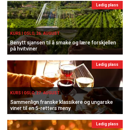
Ledig plass
KURS I OSLO, 26. AUGUST
Benytt sjansen til å smake og lære forskjellen
på hvitviner
Ledig plass
KURS I OSLO, 27. AUGUST
Sammenlign franske klassikere og ungarske
viner til en 5-retters meny
Ledig plass