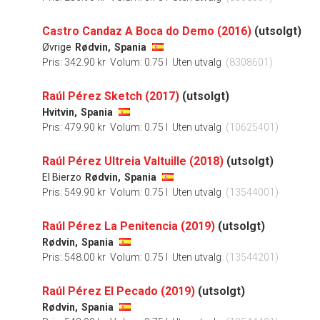
Castro Candaz A ​Boca do Demo (2016)
(utsolgt)
Øvrige
Rødvin,
Spania
Pris: 342.90 kr
Volum: 0.75 l
Uten utvalg
(8308601)
Raúl Pérez Sketch (2017)
(utsolgt)
Hvitvin,
Spania
Pris: 479.90 kr
Volum: 0.75 l
Uten utvalg
(10625401)
Raúl Pérez Ultreia Valtuille (2018)
(utsolgt)
El Bierzo
Rødvin,
Spania
Pris: 549.90 kr
Volum: 0.75 l
Uten utvalg
(13544001)
Raúl Pérez La Penitencia (2019)
(utsolgt)
Rødvin,
Spania
Pris: 548.00 kr
Volum: 0.75 l
Uten utvalg
(13544201)
Raúl Pérez El Pecado (2019)
(utsolgt)
Rødvin,
Spania