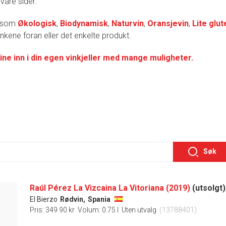
 våre sider.
r som
Økologisk
,
Biodynamisk
,
Naturvin
,
Oransjevin
,
Lite glut
lenkene foran eller det enkelte produkt.
ine inn i din egen vinkjeller med mange muligheter.
Søk
Raúl Pérez La Vizcaina La Vitoriana (2019)
(utsolgt)
El Bierzo
Rødvin,
Spania
Pris: 349.90 kr
Volum: 0.75 l
Uten utvalg
(13788401)