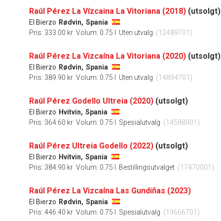
Raúl Pérez La Vízcaina La Vitoriana (2018)
(utsolgt)
El Bierzo
Rødvin,
Spania
Pris: 333.00 kr
Volum: 0.75 l
Uten utvalg
(12489701)
Raúl Pérez La Vizcaína La Vitoriana (2020)
(utsolgt)
El Bierzo
Rødvin,
Spania
Pris: 389.90 kr
Volum: 0.75 l
Uten utvalg
(14894701)
Raúl Pérez Godello Ultreia (2020)
(utsolgt)
El Bierzo
Hvitvin,
Spania
Pris: 364.60 kr
Volum: 0.75 l
Spesialutvalg
(14588901)
Raúl Pérez Ultreia Godello (2022)
(utsolgt)
El Bierzo
Hvitvin,
Spania
Pris: 384.90 kr
Volum: 0.75 l
Bestillingsutvalget
(17470001)
Raúl Pérez La Vizcaína Las Gundiñas (2023)
El Bierzo
Rødvin,
Spania
Pris: 446.40 kr
Volum: 0.75 l
Spesialutvalg
(19666701)