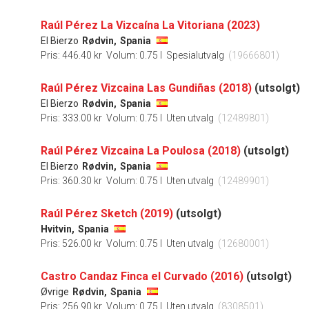
Raúl Pérez La Vizcaína La Vitoriana (2023)
El Bierzo
Rødvin,
Spania
Pris: 446.40 kr
Volum: 0.75 l
Spesialutvalg
(19666801)
Raúl Pérez Vizcaina Las Gundiñas (2018)
(utsolgt)
El Bierzo
Rødvin,
Spania
Pris: 333.00 kr
Volum: 0.75 l
Uten utvalg
(12489801)
Raúl Pérez Vizcaina La Poulosa (2018)
(utsolgt)
El Bierzo
Rødvin,
Spania
Pris: 360.30 kr
Volum: 0.75 l
Uten utvalg
(12489901)
Raúl Pérez Sketch (2019)
(utsolgt)
Hvitvin,
Spania
Pris: 526.00 kr
Volum: 0.75 l
Uten utvalg
(12680001)
Castro Candaz ​Finca el Curvado (2016)
(utsolgt)
Øvrige
Rødvin,
Spania
Pris: 256.90 kr
Volum: 0.75 l
Uten utvalg
(8308501)