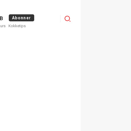
Logg
B
Abonner
kurs
Kokketips
inn