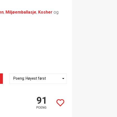
en
,
Miljøemballasje
,
Kosher
og
91
POENG