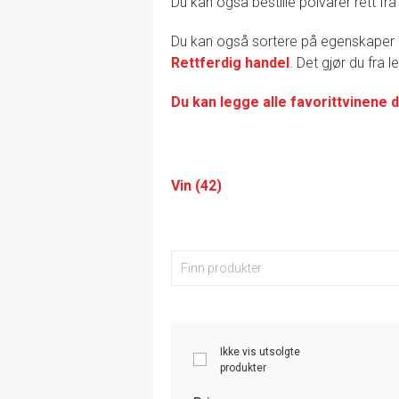
Du kan også bestille polvarer rett fra
Du kan også sortere på egenskape
Rettferdig handel
. Det gjør du fra 
Du kan legge alle favorittvinene d
Vin (42)
Ikke vis utsolgte
produkter