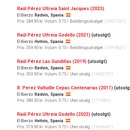
Raúl Pérez Ultreia Saint Jacques (2023)
El Bierzo
Rødvin,
Spania
Pris: 284.90 kr
Volum: 0.75 l
Bestillingsutvalget
(10021301)
Raúl Pérez Ultreia Godello (2021)
(utsolgt)
El Bierzo
Hvitvin,
Spania
Pris: 359.90 kr
Volum: 0.75 l
Bestillingsutvalget
(15918601)
Raúl Pérez Las Gundiñas (2019)
(utsolgt)
El Bierzo
Rødvin,
Spania
Pris: 359.90 kr
Volum: 0.75 l
Uten utvalg
(14442701)
R. Perez Valtuille Cepas Centenarias (2011)
(utsolg
El Bierzo
Rødvin,
Spania
Pris: 389.30 kr
Volum: 0.75 l
Uten utvalg
(1774901)
Raúl Pérez Ultreia Godello (2023)
(utsolgt)
El Bierzo
Hvitvin,
Spania
Pris: 379.90 kr
Volum: 0.75 l
Uten utvalg
(19666601)