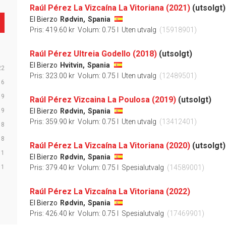
Raúl Pérez La Vizcaína La Vitoriana (2021)
(utsolgt)
El Bierzo
Rødvin,
Spania
Pris: 419.60 kr
Volum: 0.75 l
Uten utvalg
(15918901)
Raúl Pérez Ultreia Godello (2018)
(utsolgt)
El Bierzo
Hvitvin,
Spania
22
Pris: 323.00 kr
Volum: 0.75 l
Uten utvalg
(12489501)
16
9
Raúl Pérez Vizcaina La Poulosa (2019)
(utsolgt)
9
El Bierzo
Rødvin,
Spania
Pris: 359.90 kr
Volum: 0.75 l
Uten utvalg
(13412401)
8
8
Raúl Pérez La Vizcaína La Vitoriana (2020)
(utsolgt)
1
El Bierzo
Rødvin,
Spania
1
Pris: 379.40 kr
Volum: 0.75 l
Spesialutvalg
(14589001)
Raúl Pérez La Vizcaína La Vitoriana (2022)
El Bierzo
Rødvin,
Spania
Pris: 426.40 kr
Volum: 0.75 l
Spesialutvalg
(17469901)