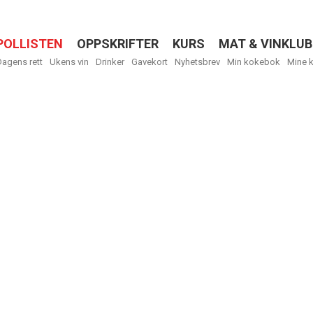
POLLISTEN
OPPSKRIFTER
KURS
MAT & VINKLUB
Menu
Dagens rett
Ukens vin
Drinker
Gavekort
Nyhetsbrev
Min kokebok
Mine 