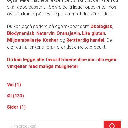
også hvilke matretter eksempelvis akkurat den vinen du
skal kjøpe passer til. Selvfølgelig ligger oppskriften hos
oss. Du kan også bestille polvarer rett fra våre sider.
Du kan også sortere på egenskaper som
Økologisk
,
Biodynamisk
,
Naturvin
,
Oransjevin
,
Lite gluten
,
Miljøemballasje
,
Kosher
og
Rettferdig handel
. Det
gjør du fra lenkene foran eller det enkelte produkt.
Du kan legge alle favorittvinene dine inn i din egen
vinkjeller med mange muligheter.
Vin (1)
Øl (133)
Sider (1)