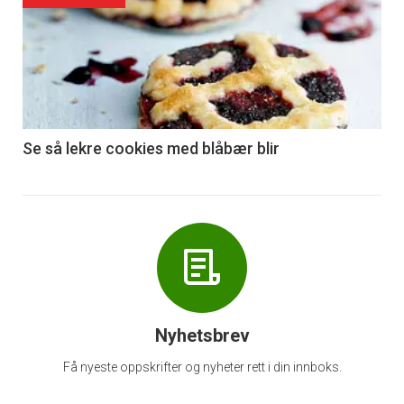
akkurat
nå
-
6
Se så lekre cookies med blåbær blir
Nyhetsbrev
Få nyeste oppskrifter og nyheter rett i din innboks.