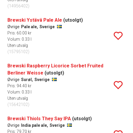
(14956402)
Brewski Ystävä Pale Ale
(utsolgt)
Øvrige
Pale ale,
Sverige
Pris: 60.00 kr
Volum: 0.33 l
Uten utvalg
(15795102)
Brewski Raspberry Licorice Sorbet Fruited
Berliner Weisse
(utsolgt)
Øvrige
Surøl,
Sverige
Pris: 94.40 kr
Volum: 0.33 l
Uten utvalg
(15642102)
Brewski Thiols They Say IPA
(utsolgt)
Øvrige
India pale ale,
Sverige
Pris: 79.70 kr