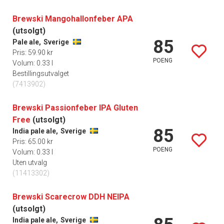
Brewski Mangohallonfeber APA
(utsolgt)
85
Pale ale,
Sverige
Pris: 59.90 kr
POENG
Volum: 0.33 l
Bestillingsutvalget
(7413902)
Brewski Passionfeber IPA Gluten
Free
(utsolgt)
85
India pale ale,
Sverige
Pris: 65.00 kr
POENG
Volum: 0.33 l
Uten utvalg
(11413302)
Brewski Scarecrow DDH NEIPA
(utsolgt)
India pale ale,
Sverige