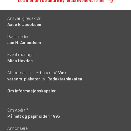
Les mer om de andre nyhetsbrevene våre her
Footer
Ansvarlig redaktør:
Aase E. Jacobsen
-
Daglig leder:
links
Jan H. Amundsen
Event manager:
Mina Hovden
All journalistikk er basert på
Vær
varsom-plakaten
og
Redaktørplakaten
Om informasjonskapsler
Om Apéritif:
På nett og papir siden 1995
Annonsere: