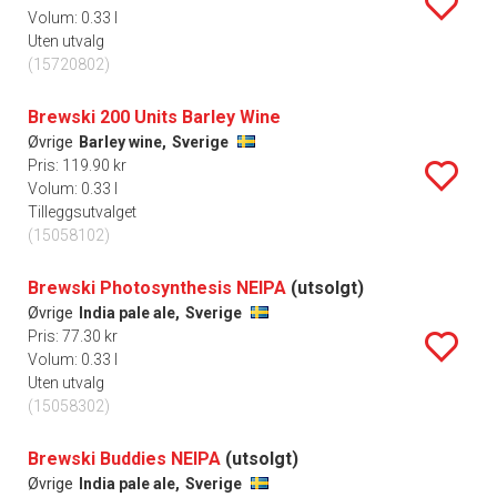
Volum: 0.33 l
Uten utvalg
(15720802)
Brewski 200 Units Barley Wine
Øvrige
Barley wine,
Sverige
Pris: 119.90 kr
Volum: 0.33 l
Tilleggsutvalget
(15058102)
Brewski Photosynthesis NEIPA
(utsolgt)
Øvrige
India pale ale,
Sverige
Pris: 77.30 kr
Volum: 0.33 l
Uten utvalg
(15058302)
Brewski Buddies NEIPA
(utsolgt)
Øvrige
India pale ale,
Sverige