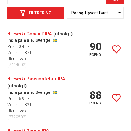
FILTRERING
Brewski Conan DIPA
(utsolgt)
India pale ale,
Sverige
90
Pris: 60.40 kr
Volum: 0.33 l
POENG
Uten utvalg
(7414002)
Brewski Passionfeber IPA
(utsolgt)
88
India pale ale,
Sverige
Pris: 56.90 kr
POENG
Volum: 0.33 l
Uten utvalg
(7729502)
Brewski Pango IPA