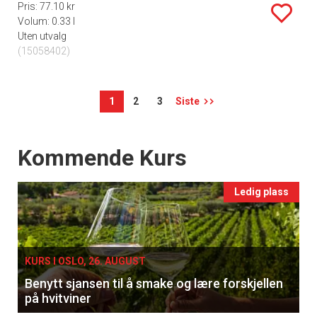
Pris: 77.10 kr
Volum: 0.33 l
Uten utvalg
(15058402)
1
2
3
Siste
Events
Kommende Kurs
Ledig plass
KURS I OSLO, 26. AUGUST
Benytt sjansen til å smake og lære forskjellen
på hvitviner