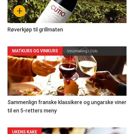
nå
+
-
4
Røverkjøp til grillmaten
Forsiden
MATKURS OG VINKURS
Vinsmaking i Oslo
akkurat
nå
-
5
Sammenlign franske klassikere og ungarske viner
til en 5-retters meny
Forsiden
UKENS KAKE