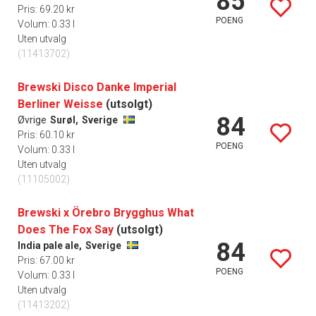
85
Pris: 69.20 kr
POENG
Volum: 0.33 l
Uten utvalg
(11413702)
Brewski Disco Danke Imperial
Berliner Weisse
(utsolgt)
84
Øvrige
Surøl,
Sverige
Pris: 60.10 kr
POENG
Volum: 0.33 l
Uten utvalg
(11105002)
Brewski x Örebro Brygghus What
Does The Fox Say
(utsolgt)
84
India pale ale,
Sverige
Pris: 67.00 kr
POENG
Volum: 0.33 l
Uten utvalg
(11413202)