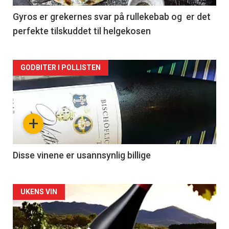
2
Gyros er grekernes svar på rullekebab og er det
perfekte tilskuddet til helgekosen
Forsiden
GODBITER I POLLISTEN
akkurat
nå
+
-
3
Disse vinene er usannsynlig billige
Forsiden
UKENS VIN
akkurat