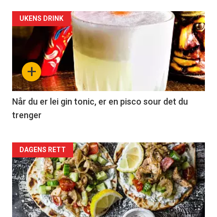
UKENS DRINK
+
Når du er lei gin tonic, er en pisco sour det du
trenger
Forsiden
DAGENS RETT
akkurat
nå
-