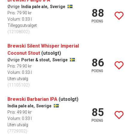
Øvrige
India pale ale,
Sverige
88
Pris: 79.90 kr
Volum: 0.33 l
POENG
Tilleggsutvalget
(12108002)
Brewski Silent Whisper Imperial
Coconut Stout
(utsolgt)
86
Øvrige
Porter & stout,
Sverige
Pris: 79.90 kr
POENG
Volum: 0.33 l
Uten utvalg
(11105102)
Brewski Barbarian IPA
(utsolgt)
India pale ale,
Sverige
85
Pris: 49.90 kr
Volum: 0.33 l
POENG
Uten utvalg
(7729302)