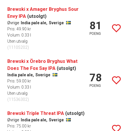
Brewski x Amager Bryghus Sour
Envy IPA
(utsolgt)
81
Øvrige
India pale ale,
Sverige
Pris: 49.90 kr
POENG
Volum: 0.33 l
Uten utvalg
(11105202)
Brewski x Örebro Bryghus What
Does The Fox Say IPA
(utsolgt)
78
India pale ale,
Sverige
Pris: 59.00 kr
POENG
Volum: 0.33 l
Uten utvalg
(11536302)
Brewski Triple Threat IPA
(utsolgt)
Øvrige
India pale ale,
Sverige
Pris: 75.00 kr