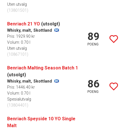
Uten utvalg
(13801501)
Benriach 21 YO
(utsolgt)
Whisky, malt,
Skottland
89
Pris: 1929.90 kr
Volum: 0.70 l
POENG
Uten utvalg
(10867101)
Benriach Malting Season Batch 1
(utsolgt)
86
Whisky, malt,
Skottland
Pris: 1446.40 kr
POENG
Volum: 0.70 l
Spesialutvalg
(13804401)
Benriach Speyside 10 YO Single
Malt