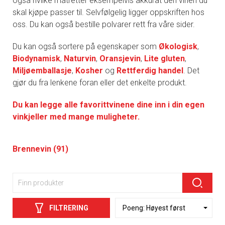
også hvilke matretter eksempelvis akkurat den vinen du
skal kjøpe passer til. Selvfølgelig ligger oppskriften hos
oss. Du kan også bestille polvarer rett fra våre sider.
Du kan også sortere på egenskaper som
Økologisk
,
Biodynamisk
,
Naturvin
,
Oransjevin
,
Lite gluten
,
Miljøemballasje
,
Kosher
og
Rettferdig handel
. Det
gjør du fra lenkene foran eller det enkelte produkt.
Du kan legge alle favorittvinene dine inn i din egen
vinkjeller med mange muligheter.
Brennevin (91)
FILTRERING