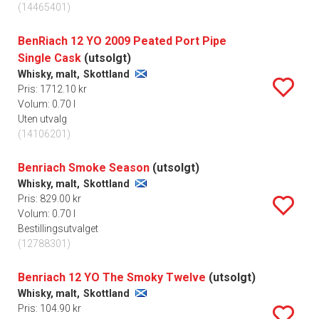
(14465401)
BenRiach 12 YO 2009 Peated Port Pipe
Single Cask
(utsolgt)
Whisky, malt,
Skottland
Pris: 1712.10 kr
Volum: 0.70 l
Uten utvalg
(14106201)
Benriach Smoke Season
(utsolgt)
Whisky, malt,
Skottland
Pris: 829.00 kr
Volum: 0.70 l
Bestillingsutvalget
(12788301)
Benriach 12 YO The Smoky Twelve
(utsolgt)
Whisky, malt,
Skottland
Pris: 104.90 kr