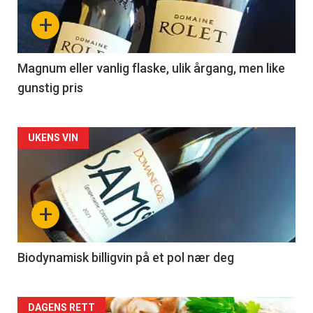
nå
+
-
3
Magnum eller vanlig flaske, ulik årgang, men like
gunstig pris
Forsiden
UKENS VIN
akkurat
nå
+
-
4
Biodynamisk billigvin på et pol nær deg
Forsiden
DAGENS RETT