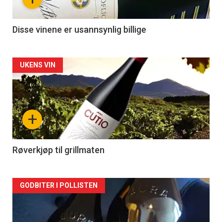
Disse vinene er usannsynlig billige
Forsiden
UKENS VIN
akkurat
nå
+
-
2
Røverkjøp til grillmaten
Forsiden
GODBITER I POLLISTEN
akkurat