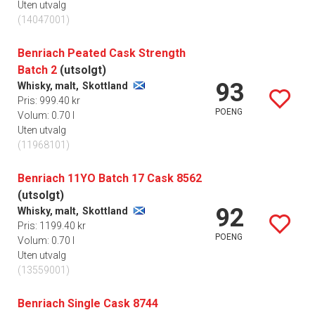
Uten utvalg
(14047001)
Benriach Peated Cask Strength
Batch 2
(utsolgt)
93
Whisky, malt,
Skottland
Pris: 999.40 kr
POENG
Volum: 0.70 l
Uten utvalg
(11968101)
Benriach 11YO Batch 17 Cask 8562
(utsolgt)
92
Whisky, malt,
Skottland
Pris: 1199.40 kr
POENG
Volum: 0.70 l
Uten utvalg
(13559001)
Benriach Single Cask 8744