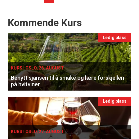
Events
Kommende Kurs
Ledig plass
KURS I OSLO, 26. AUGUST
Benytt sjansen til å smake og lære forskjellen
på hvitviner
Ledig plass
KURS I OSLO, 27. AUGUST