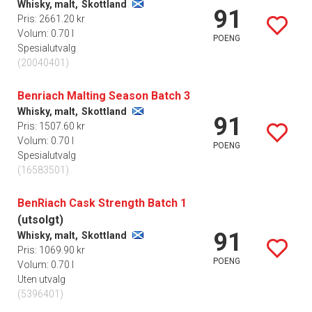
Whisky, malt,
Skottland
91
Pris: 2661.20 kr
Volum: 0.70 l
POENG
Spesialutvalg
(20040401)
Benriach Malting Season Batch 3
Whisky, malt,
Skottland
91
Pris: 1507.60 kr
Volum: 0.70 l
POENG
Spesialutvalg
(16583501)
BenRiach Cask Strength Batch 1
(utsolgt)
91
Whisky, malt,
Skottland
Pris: 1069.90 kr
POENG
Volum: 0.70 l
Uten utvalg
(5396401)