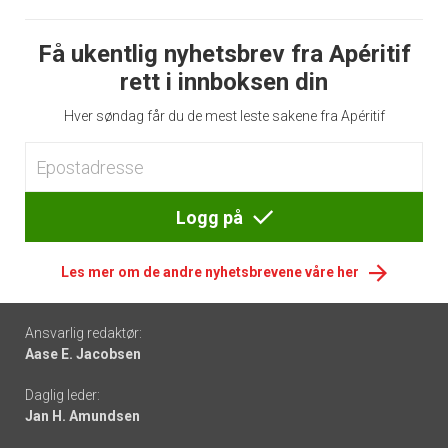
Få ukentlig nyhetsbrev fra Apéritif
rett i innboksen din
Hver søndag får du de mest leste sakene fra Apéritif
Logg på
Les mer om de andre nyhetsbrevene våre her
Footer
Ansvarlig redaktør:
Aase E. Jacobsen
-
Daglig leder:
links
Jan H. Amundsen