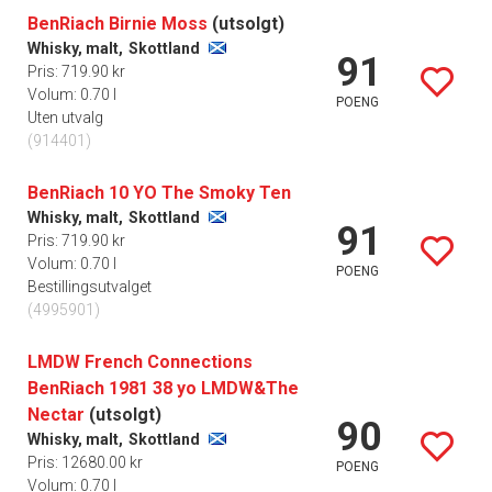
BenRiach Birnie Moss
(utsolgt)
Whisky, malt,
Skottland
91
Pris: 719.90 kr
Volum: 0.70 l
POENG
Uten utvalg
(914401)
BenRiach 10 YO The Smoky Ten
Whisky, malt,
Skottland
91
Pris: 719.90 kr
Volum: 0.70 l
POENG
Bestillingsutvalget
(4995901)
LMDW French Connections
BenRiach 1981 38 yo LMDW&The
Nectar
(utsolgt)
90
Whisky, malt,
Skottland
Pris: 12680.00 kr
POENG
Volum: 0.70 l