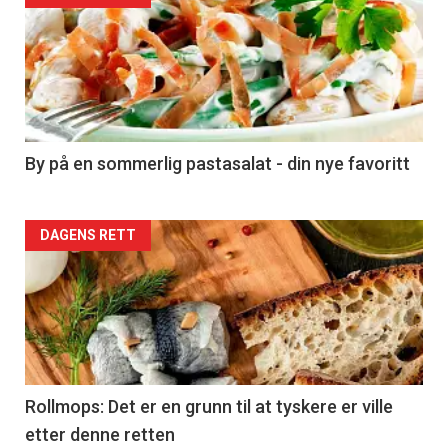
akkurat
nå
-
5
By på en sommerlig pastasalat - din nye favoritt
Forsiden
DAGENS RETT
akkurat
nå
-
6
Rollmops: Det er en grunn til at tyskere er ville
etter denne retten