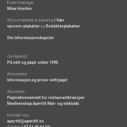
Event manager:
Mina Hovden
All journalistikk er basert på
Vær
varsom-plakaten
og
Redaktørplakaten
Om informasjonskapsler
Om Apéritif:
På nett og papir siden 1995
Annonsere:
Informasjon og priser nett/papir
Abonnere:
Papirabonnement for restaurantbransjen
Medlemskap Apéritif Mat- og vinklubb
Kontakt oss:
aperitif@aperitif.no