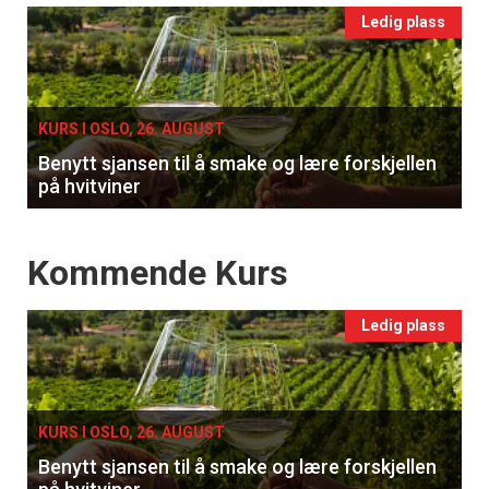
Events
Ledig plass
single
KURS I OSLO, 26. AUGUST
Benytt sjansen til å smake og lære forskjellen
på hvitviner
Events
Kommende Kurs
Ledig plass
KURS I OSLO, 26. AUGUST
Benytt sjansen til å smake og lære forskjellen