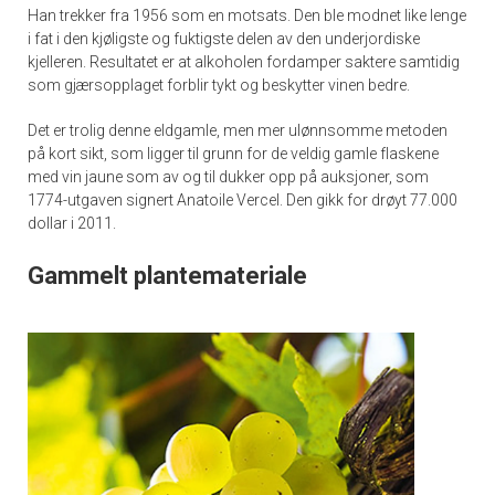
Han trekker fra 1956 som en motsats. Den ble modnet like lenge
i fat i den kjøligste og fuktigste delen av den underjordiske
kjelleren. Resultatet er at alkoholen fordamper saktere samtidig
som gjærsopplaget forblir tykt og beskytter vinen bedre.
Det er trolig denne eldgamle, men mer ulønnsomme metoden
på kort sikt, som ligger til grunn for de veldig gamle flaskene
med vin jaune som av og til dukker opp på auksjoner, som
1774-utgaven signert Anatoile Vercel. Den gikk for drøyt 77.000
dollar i 2011.
Gammelt plantemateriale