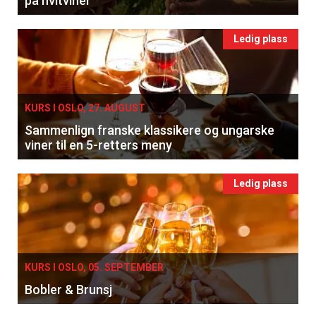
på hvitviner
Ledig plass
KURS I OSLO, 27. AUGUST
Sammenlign franske klassikere og ungarske
viner til en 5-retters meny
Ledig plass
KURS I OSLO, 05. SEPTEMBER
Bobler & Brunsj