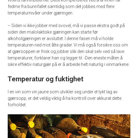
fedme fra bunnfallet samtidig som det jobbes med flere
temperaturnivåer under gjæringen.
– Siden vi ikke jobber med svovel, må vi passe ekstra godt på
siden den malolaktiske gjæringen kan starte før
alkoholgjæringen er avsluttet. I denne fasen må vi holde
temperaturen ned mot åtte grader. Vi må også forsikre oss om
at gjærsoppen er frisk og jobber slik den skal selv ved så lave
temperaturer, forklarer han og legger til: -Den eneste måten å
sikre effektiv naturgjær på er å arbeide helt naturlig i vinmarkene.
Temperatur og fuktighet
I en vin som vin jaune som utvikler seg under et tykt lag av
gjærsopp, er det veldig viktig å ha kontroll over akkurat dette
forholdet.