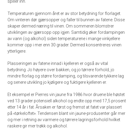
spiller inn.
Temperaturen gjennom året er av stor betydning for florlaget.
Om vinteren dør gjærsopper og faller til bunnen av fatene. Disse
skaper dermed næring til vinen. Om sommeren blomstrer
utviklingen av gjærsopp opp igjen. Samtidig øker fordampingen
av vann (og alkohol) siden temperaturene i mange vinkjellere
kommer opp i mer enn 30 grader. Dermed konsentreres vinen
ytterligere.
Plasseringen av fatene innad i kjelleren er også av vital
betydning. Jo høyere over bakken, og jo tørrere forhold, jo
mindre florlag og større fordamping, og tilsvarende tykkere lag
og senere utvikling jo kjøligere og fuktigere kjelleren er.
Et eksempel er Pierres vin jaune fra 1986 hvor druene ble høstet
ved 13 grader potensiell alkohol og endte opp med 17,5 prosent
etter 14 år i fat. Årsaken er først og fremst at fatet var plassert
på «tørkeloftet». Tendensen blant vin jaune-produsenter går mer
og mer i retning av varmere og tørrere lagringsforhold hvilket
raskere gir mer trøkk og alkohol.