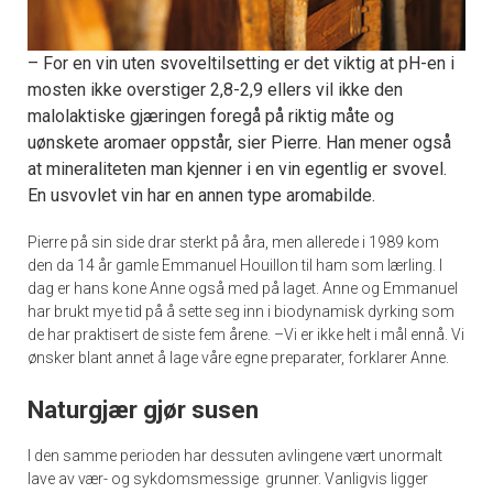
– For en vin uten svoveltilsetting er det viktig at pH-en i
mosten ikke overstiger 2,8-2,9 ellers vil ikke den
malolaktiske gjæringen foregå på riktig måte og
uønskete aromaer oppstår, sier Pierre. Han mener også
at mineraliteten man kjenner i en vin egentlig er svovel.
En usvovlet vin har en annen type aromabilde.
Pierre på sin side drar sterkt på åra, men allerede i 1989 kom
den da 14 år gamle Emmanuel Houillon til ham som lærling. I
dag er hans kone Anne også med på laget. Anne og Emmanuel
har brukt mye tid på å sette seg inn i biodynamisk dyrking som
de har praktisert de siste fem årene. –Vi er ikke helt i mål ennå. Vi
ønsker blant annet å lage våre egne preparater, forklarer Anne.
Naturgjær gjør susen
I den samme perioden har dessuten avlingene vært unormalt
lave av vær- og sykdomsmessige grunner. Vanligvis ligger