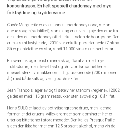
konsentrasjon. En helt spesiell chardonnay med mye
fruktsødme og kryddervarme.
Cuvée Marguerite er av en annen chardonnayklone, melon
queue rouge (rødstilket), som i dag er en veldig sjelden drue fra
den tiden da chardonnay ofte ble kalt melon de bourgogne. Den
er ekstremt lavtytende, i 2010 var enkelte parseller nede i 7 hl/ha.
Så er plantetettheten stor, rundt 11.000 vinstokker per hektar.
En svært rik og intenst mineralsk og floral vin med mye
fruktsødme, men likevel fast og tørr. Jordsmonnet her er
spesielt sterkt, vi snakker om tidlig Jura-periode (200 millioner
år) med både kalk og veldig porøs skifer.
Jean François lager av og til søte viner utenom «reglene». I 2002
ga det en med 115 gram restsukker uten svovel og 10 år i fat.
Hans SULQ er laget av botrytisangrepne druer, men i denne
formen er det druens «ville» aromaer som dominerer, her er
urter og bittertoner i store mengder. Den kalles Presque Paille
siden den ikke har mer enn 12,5 prosent alkohol, mens vin de