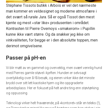
Stéphane Tissots butikk i Arbois er vel det nærmeste
man kommer en veldesignet og moderne atmosfære i
det svært så rurale Jura. Så er også Tissot den mest
kjente og mest «star like» produsenten i området.
Kontrasten til Pierre Overnoys «smakerom» i Pupillin
kunne ikke vært større. Og da snakker jeg ikke om
vinkvaliteten, for begge er i den absolutte toppen, men
derimot omgivelsene.
Passer på pH-en
Vi blir møtt av en gammel og overvektig, men svært vennlig hund
med Pierres gamle støvel i kjeften. Hunden er selvsagt
overlykkelig over å få besøk, og eieren virker ikke det minste
brydd over sitt lett kaotiske hjem og lite oppgraderte
arbeidsplass. Her er fokuset på helt andre ting enn støvtørking
og oppussing.
Teknologi virker helt fraværende, på «kontoret» står en teleks (!),
og Pierre tenker minst like mye på brødene som han steker i sin