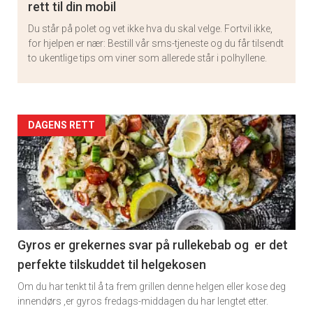
rett til din mobil
Du står på polet og vet ikke hva du skal velge. Fortvil ikke,
for hjelpen er nær: Bestill vår sms-tjeneste og du får tilsendt
to ukentlige tips om viner som allerede står i polhyllene.
Artikler
DAGENS RETT
detail
-
section
11
Gyros er grekernes svar på rullekebab og er det
perfekte tilskuddet til helgekosen
Om du har tenkt til å ta frem grillen denne helgen eller kose deg
innendørs ,er gyros fredags-middagen du har lengtet etter.