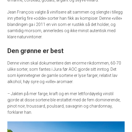
Jean François valgte å vinifisere alt sammen og slengte i tillegg
inn ytterlig fire «odde» sorter han fikk av kompiser. Denne «ville»
blandingen ga i 2011 en vin som er rustikk så det holder, og
samtidig morsom, annerledes og ikke minst autentisk med
klare naturvintoner.
Den grønne er best
Denne vinen skal dokumentere den enorme rikdommen, 60-70
ulike sorter, som fantes i Jura før AOC gjorde sitt inntog. Det
som kjennetegner de gamle sortene er lyse farger, relativt lav
alkohol, høy syre og «ville» aromaer.
– Jakten på mer farge, kraft og en mer lettfordøyelig vinstil
gjorde at disse sortene ble erstattet med de fem dominerende,
pinot noir, troussard, poulsard, savagnin og chardonnay,
forklarer han.