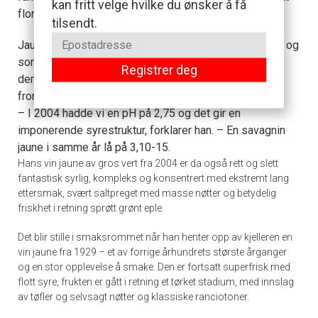
kan fritt velge hvilke du ønsker å få
florlag.
tilsendt.
Jaune er den «moderne» klonen som gir rundere viner og
som får stadig med plass i vinmarkene. Gros vert
Registrer deg
derimot er mer autentisk, men dessverre på vikende
front. Den kjennetegnes av svært lave pH-nivåer.
– I 2004 hadde vi en pH på 2,75 og det gir en
imponerende syrestruktur, forklarer han. – En savagnin
jaune i samme år lå på 3,10-15.
Hans vin jaune av gros vert fra 2004 er da også rett og slett
fantastisk syrlig, kompleks og konsentrert med ekstremt lang
ettersmak, svært saltpreget med masse nøtter og betydelig
friskhet i retning sprøtt grønt eple.
Det blir stille i smaksrommet når han henter opp av kjelleren en
vin jaune fra 1929 – et av forrige århundrets største årganger
og en stor opplevelse å smake. Den er fortsatt superfrisk med
flott syre, frukten er gått i retning et tørket stadium, med innslag
av tøfler og selvsagt nøtter og klassiske ranciotoner.