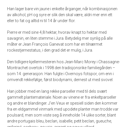
Han lager bare vin jaune i enkelte årganger, når kombinasjonen
av alkohol, pH og syre er slik den skal være, aldri mer enn ett
eller to fat og alltid ni til 14 år under flor.
Pierre er med sine 4,8 hektar, hvorav knapt to hektar med
savagnin, en liten stemme i Jura. Betydelig mer synlig på alle
måter er Jean François Ganevat som har en tilnærmet
rockestjernestatus, i den grad det er mulig, i Jura.
Den tidligere kjellermesteren hos Jean-Marc Morey i Chassagne-
Montrachet overtok i 1998 den tradisjonsrike familiegården –
som 14. generasjon. Han fulgte i Overnoys fotspor, om enn i
omvendt rekkefølge, først biodynami, dernest ut med svovel.
Han jobber med en lang rekke parseller med til dels svært
gammelt plantemateriale. Noen av vinene er fra enkeltparseller
og andre er blandinger. J’en Veux er spesiell siden den kommer
fra en eldgammel vinmark med upodete planter man trodde var
poulsard, men som viste seg å inneholde 14 ulike sorter, blant
andre portugais bleu, beclan, isabelle, petit beclan, gueuche,
enfariné, corbeau, gouais, argant og seyve-villard.