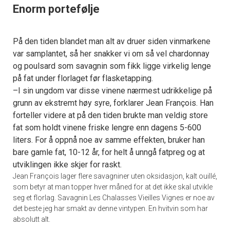
Enorm portefølje
På den tiden blandet man alt av druer siden vinmarkene
var samplantet, så her snakker vi om så vel chardonnay
og poulsard som savagnin som fikk ligge virkelig lenge
på fat under florlaget før flasketapping.
–I sin ungdom var disse vinene nærmest udrikkelige på
grunn av ekstremt høy syre, forklarer Jean François. Han
forteller videre at på den tiden brukte man veldig store
fat som holdt vinene friske lengre enn dagens 5-600
liters. For å oppnå noe av samme effekten, bruker han
bare gamle fat, 10-12 år, for helt å unngå fatpreg og at
utviklingen ikke skjer for raskt.
Jean François lager flere savagniner uten oksidasjon, kalt ouillé,
som betyr at man topper hver måned for at det ikke skal utvikle
seg et florlag. Savagnin Les Chalasses Vieilles Vignes er noe av
det beste jeg har smakt av denne vintypen. En hvitvin som har
absolutt alt.