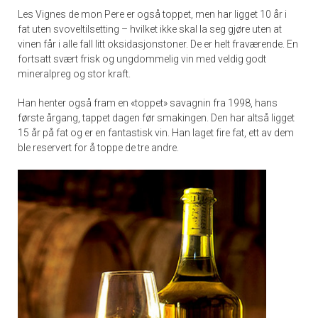
Les Vignes de mon Pere er også toppet, men har ligget 10 år i
fat uten svoveltilsetting – hvilket ikke skal la seg gjøre uten at
vinen får i alle fall litt oksidasjonstoner. De er helt fraværende. En
fortsatt svært frisk og ungdommelig vin med veldig godt
mineralpreg og stor kraft.
Han henter også fram en «toppet» savagnin fra 1998, hans
første årgang, tappet dagen før smakingen. Den har altså ligget
15 år på fat og er en fantastisk vin. Han laget fire fat, ett av dem
ble reservert for å toppe de tre andre.