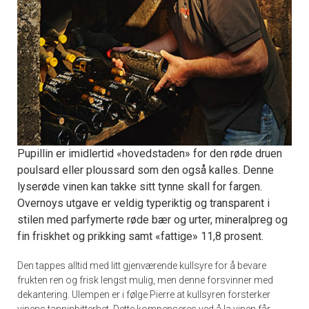
Pupillin er imidlertid «hovedstaden» for den røde druen
poulsard eller ploussard som den også kalles. Denne
lyserøde vinen kan takke sitt tynne skall for fargen.
Overnoys utgave er veldig typeriktig og transparent i
stilen med parfymerte røde bær og urter, mineralpreg og
fin friskhet og prikking samt «fattige» 11,8 prosent.
Den tappes alltid med litt gjenværende kullsyre for å bevare
frukten ren og frisk lengst mulig, men denne forsvinner med
dekantering. Ulempen er i følge Pierre at kullsyren forsterker
vinens tanninbitterhet. Dette kompenseres ved å la vinen får