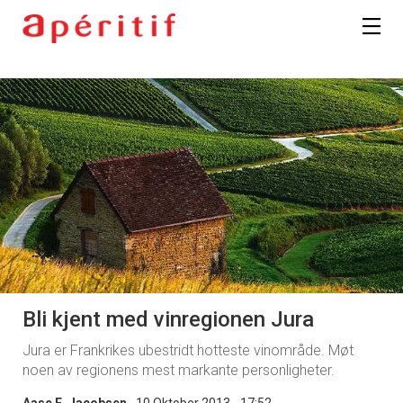
Bli kjent med vinregionen Jura
Jura er Frankrikes ubestridt hotteste vinområde. Møt
noen av regionens mest markante personligheter.
Aase E. Jacobsen
10 Oktober 2013 - 17:52