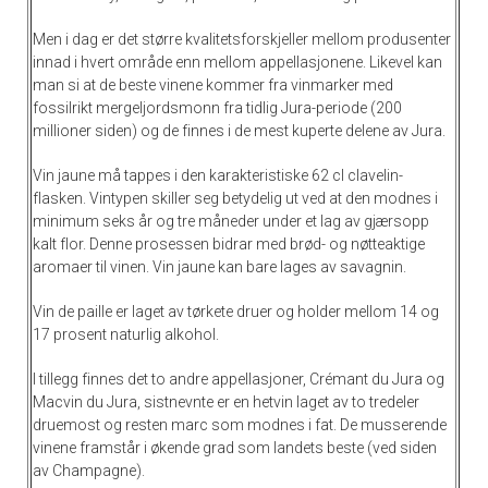
Men i dag er det større kvalitetsforskjeller mellom produsenter
innad i hvert område enn mellom appellasjonene. Likevel kan
man si at de beste vinene kommer fra vinmarker med
fossilrikt mergeljordsmonn fra tidlig Jura-periode (200
millioner siden) og de finnes i de mest kuperte delene av Jura.
Vin jaune må tappes i den karakteristiske 62 cl clavelin-
flasken. Vintypen skiller seg betydelig ut ved at den modnes i
minimum seks år og tre måneder under et lag av gjærsopp
kalt flor. Denne prosessen bidrar med brød- og nøtteaktige
aromaer til vinen. Vin jaune kan bare lages av savagnin.
Vin de paille er laget av tørkete druer og holder mellom 14 og
17 prosent naturlig alkohol.
I tillegg finnes det to andre appellasjoner, Crémant du Jura og
Macvin du Jura, sistnevnte er en hetvin laget av to tredeler
druemost og resten marc som modnes i fat. De musserende
vinene framstår i økende grad som landets beste (ved siden
av Champagne).