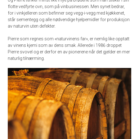
flotte vedfyrte ovn, som på vinbusinessen. Men synet bedrar,
for i vinkjelleren som befinner seg vegg-i-vegg med kjøkkenet,
står sementegg og alle nødvendige hjelpemidler for produksjon
av naturvin uten defekter.
Pierre som regnes som «naturvinens far», er nemlig like opptatt
av vinens kjemi som av dens smak. Allerede i 1986 droppet
Pierre svovel og er derfor en av pionerene når det gjelder en mer
naturlig tilnærming.