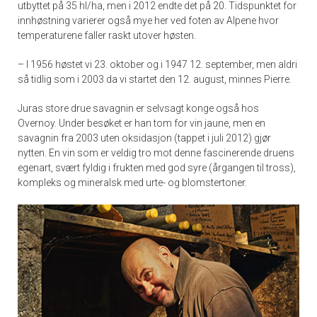
utbyttet på 35 hl/ha, men i 2012 endte det på 20. Tidspunktet for
innhøstning varierer også mye her ved foten av Alpene hvor
temperaturene faller raskt utover høsten.
– I 1956 høstet vi 23. oktober og i 1947 12. september, men aldri
så tidlig som i 2003 da vi startet den 12. august, minnes Pierre.
Juras store drue savagnin er selvsagt konge også hos
Overnoy. Under besøket er han tom for vin jaune, men en
savagnin fra 2003 uten oksidasjon (tappet i juli 2012) gjør
nytten. En vin som er veldig tro mot denne fascinerende druens
egenart, svært fyldig i frukten med god syre (årgangen til tross),
kompleks og mineralsk med urte- og blomstertoner.