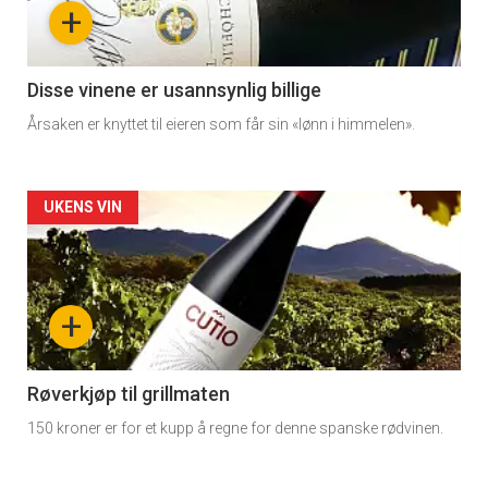
-
+
section
11
Disse vinene er usannsynlig billige
Årsaken er knyttet til eieren som får sin «lønn i himmelen».
Dagens
rett
Artikler
UKENS VIN
2
detail
-
+
section
11
Røverkjøp til grillmaten
150 kroner er for et kupp å regne for denne spanske rødvinen.
Ukens
vin