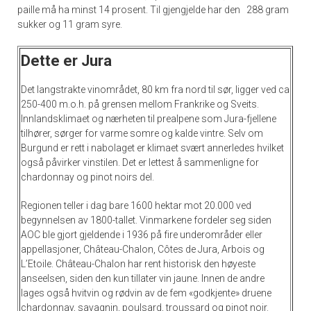
paille må ha minst 14 prosent. Til gjengjelde har den 288 gram
sukker og 11 gram syre.
Dette er Jura
Det langstrakte vinområdet, 80 km fra nord til sør, ligger ved ca
250-400 m.o.h. på grensen mellom Frankrike og Sveits.
Innlandsklimaet og nærheten til prealpene som Jura-fjellene
tilhører, sørger for varme somre og kalde vintre. Selv om
Burgund er rett i nabolaget er klimaet svært annerledes hvilket
også påvirker vinstilen. Det er lettest å sammenligne for
chardonnay og pinot noirs del.
Regionen teller i dag bare 1600 hektar mot 20.000 ved
begynnelsen av 1800-tallet. Vinmarkene fordeler seg siden
AOC ble gjort gjeldende i 1936 på fire underområder eller
appellasjoner, Château-Chalon, Côtes de Jura, Arbois og
L’Etoile. Château-Chalon har rent historisk den høyeste
anseelsen, siden den kun tillater vin jaune. Innen de andre
lages også hvitvin og rødvin av de fem «godkjente» druene
chardonnay, savagnin, poulsard, troussard og pinot noir.