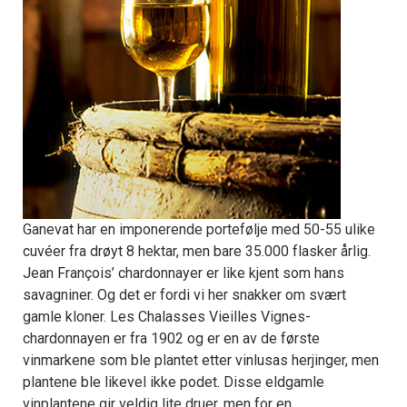
Ganevat har en imponerende portefølje med 50-55 ulike
cuvéer fra drøyt 8 hektar, men bare 35.000 flasker årlig.
Jean François’ chardonnayer er like kjent som hans
savagniner. Og det er fordi vi her snakker om svært
gamle kloner. Les Chalasses Vieilles Vignes-
chardonnayen er fra 1902 og er en av de første
vinmarkene som ble plantet etter vinlusas herjinger, men
plantene ble likevel ikke podet. Disse eldgamle
vinplantene gir veldig lite druer, men for en