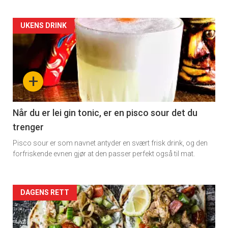
Artikler
UKENS DRINK
detail
-
+
section
11
Når du er lei gin tonic, er en pisco sour det du
trenger
Dagens
Pisco sour er som navnet antyder en svært frisk drink, og den
rett
forfriskende evnen gjør at den passer perfekt også til mat.
Artikler
DAGENS RETT
detail