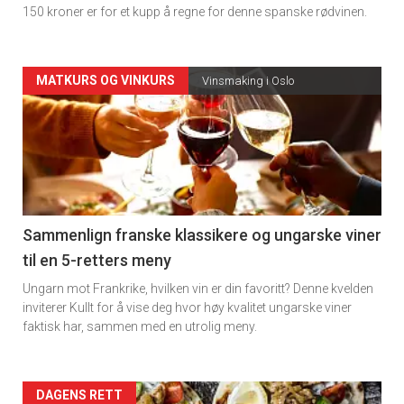
150 kroner er for et kupp å regne for denne spanske rødvinen.
Forsiden
MATKURS OG VINKURS
Vinsmaking i Oslo
akkurat
nå
-
5
Sammenlign franske klassikere og ungarske viner
til en 5-retters meny
Ungarn mot Frankrike, hvilken vin er din favoritt? Denne kvelden
inviterer Kullt for å vise deg hvor høy kvalitet ungarske viner
faktisk har, sammen med en utrolig meny.
Forsiden
DAGENS RETT