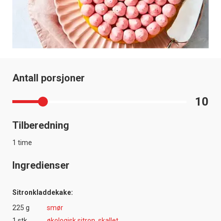
Antall porsjoner
10
Tilberedning
1 time
Ingredienser
Sitronkladdekake:
225 g
smør
1 stk
økologisk sitron, skallet