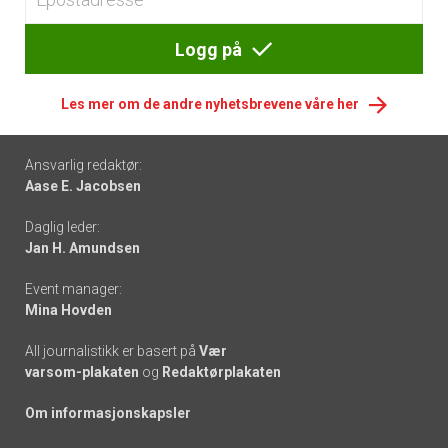
Logg på
Les mer om de andre nyhetsbrevene våre her
Footer
Ansvarlig redaktør:
Aase E. Jacobsen
-
Daglig leder:
links
Jan H. Amundsen
Event manager:
Mina Hovden
All journalistikk er basert på
Vær
varsom-plakaten
og
Redaktørplakaten
Om informasjonskapsler