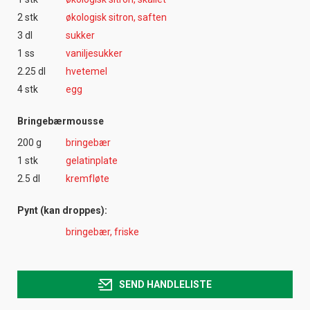
2 stk
økologisk sitron, saften
3 dl
sukker
1 ss
vaniljesukker
2.25 dl
hvetemel
4 stk
egg
Bringebærmousse
200 g
bringebær
1 stk
gelatinplate
2.5 dl
kremfløte
Pynt (kan droppes):
bringebær, friske
SEND HANDLELISTE