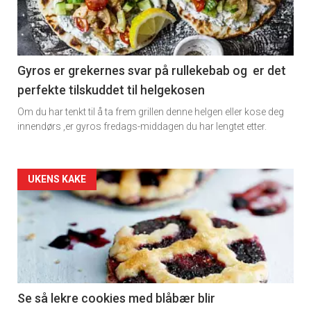
-
section
11
Gyros er grekernes svar på rullekebab og er det
perfekte tilskuddet til helgekosen
Dagens
Om du har tenkt til å ta frem grillen denne helgen eller kose deg
rett
innendørs ,er gyros fredags-middagen du har lengtet etter.
2
Artikler
UKENS KAKE
detail
-
section
11
Se så lekre cookies med blåbær blir