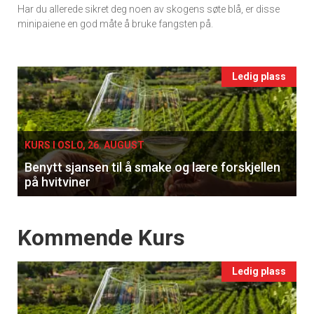
Har du allerede sikret deg noen av skogens søte blå, er disse
Ukens
minipaiene en god måte å bruke fangsten på.
vin
Events
Ledig plass
single
KURS I OSLO, 26. AUGUST
Benytt sjansen til å smake og lære forskjellen
på hvitviner
Events
Kommende Kurs
Ledig plass