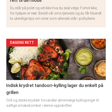
rett til din mobil
Du står på polet og vet ikke hva du skal velge. Fortvil ikke,
for hjelpen er nær: Bestill vår sms-tjeneste og du får tilsendt
to ukentlige tips om viner som allerede står i polhyllene.
Artikler
DAGENS RETT
detail
-
section
11
Indisk krydret tandoori-kylling lager du enkelt på
grillen
Grill og sterke krydder forvandler alminnelige kyllingvinger til
saftige smaksbomber i denne oppskriften.