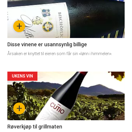
akkurat
nå
+
-
3
Disse vinene er usannsynlig billige
Årsaken er knyttet til eieren som får sin «lønn i himmelen».
Forsiden
UKENS VIN
akkurat
nå
+
-
4
Røverkjøp til grillmaten