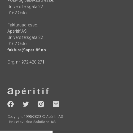
Post- og besøksadresse:
Universitetsgata 22
0162 Oslo
Fakturaadresse:
Apéritif AS
Universitetsgata 22
0162 Oslo
faktura@aperitif.no
Org. nr. 972 420 271
Footer
-
socials
Copyright 1995-2023 © Apéritif AS
Utviklet av
Ideo Solutions AS