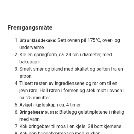
Fremgangsmåte
Sett ovnen på 175°C, over- og
Sitronkladdekake:
undervarme.
Kle en springform, ca. 24 cm i diameter, med
bakepapir.
Smelt smør og bland med skallet og saften fra en
sitron.
Tilsett resten av ingrediensene og rør om til en
jevn røre. Hell røren i formen og stek midt i ovnen i
ca. 25 minutter.
Avkjøl i kjøleskap i ca. 4 timer.
Bløtlegg gelatinplatene i rikelig
Bringebærmousse:
med vann.
Kok bringebær til mos i en kjele. Sil bort kjernene.
Kok opp bringebærmosen med sukker.