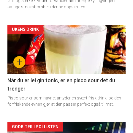
Grill og sterke krydder forvandler alminnelige kyllingvinger til
saftige smaksbomber i denne oppskriften.
Forsiden
UKENS DRINK
akkurat
nå
+
-
2
Når du er lei gin tonic, er en pisco sour det du
trenger
Pisco sour er som navnet antyder en svært frisk drink, og den
forfriskende evnen gjør at den passer perfekt også til mat.
Forsiden
GODBITER I POLLISTEN