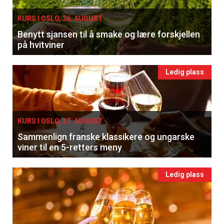
KURS I OSLO, 26. AUGUST
Benytt sjansen til å smake og lære forskjellen
på hvitviner
Ledig plass
KURS I OSLO, 27. AUGUST
Sammenlign franske klassikere og ungarske
viner til en 5-retters meny
Ledig plass