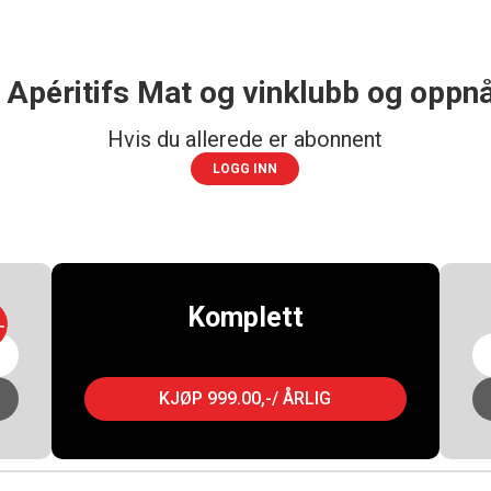
 Apéritifs Mat og vinklubb og oppnå
Hvis du allerede er abonnent
LOGG INN
Komplett
-
KJØP 999.00,-/ ÅRLIG