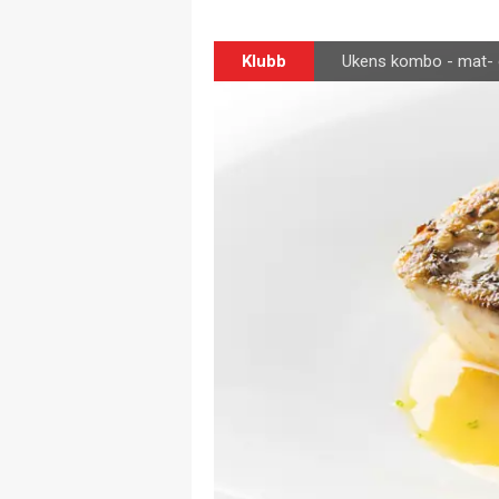
Klubb
Ukens kombo - mat- 