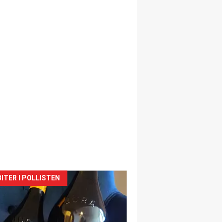
siden
ITER I POLLISTEN
urat