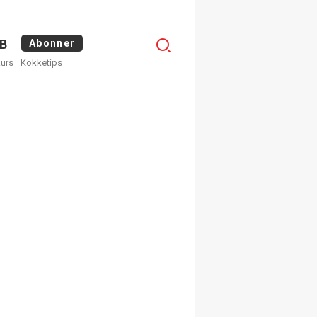
Logg
B
Abonner
kurs
Kokketips
inn