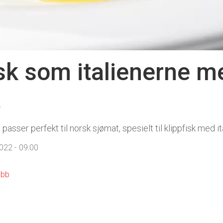
isk som italienerne 
t
sser perfekt til norsk sjømat, spesielt til klippfisk med i
022 - 09:00
ubb