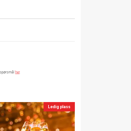
te spørsmål
her
.
Ledig plass