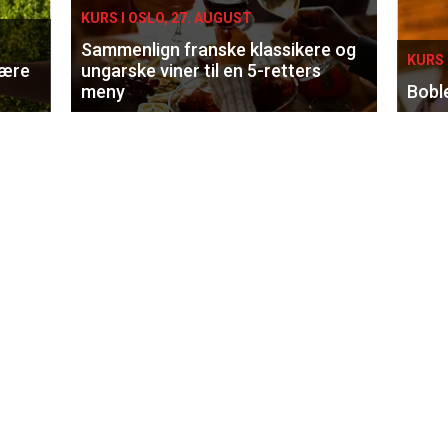
KURS I OSLO, 27. AUGUST
Sammenlign franske klassikere og
KURS 
lære
ungarske viner til en 5-retters
meny
Bobl