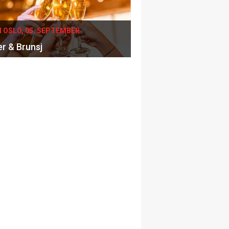
I OSLO, 05. SEPTEMBER
er & Brunsj