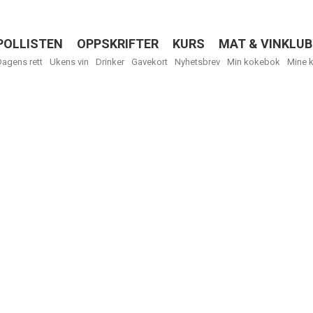
POLLISTEN
OPPSKRIFTER
KURS
MAT & VINKLUB
Menu
Dagens rett
Ukens vin
Drinker
Gavekort
Nyhetsbrev
Min kokebok
Mine 