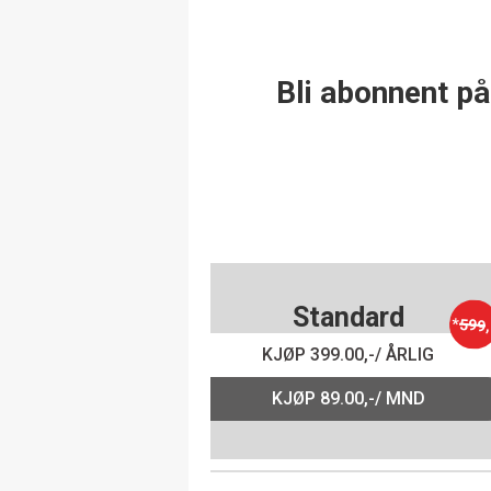
Bli abonnent på
Standard
*
599
,
KJØP 399.00,-/ ÅRLIG
KJØP 89.00,-/ MND