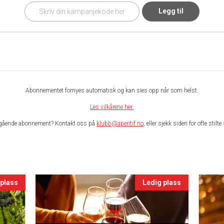
Legg til
Abonnementet fornyes automatisk og kan sies opp når som helst.
Les vilkårene her.
gående abonnement? Kontakt oss på
klubb@aperitif.no
, eller sjekk siden for ofte stil
 plass
Ledig plass