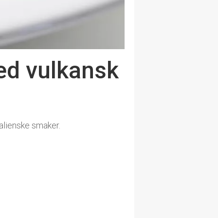
med vulkansk
talienske smaker.