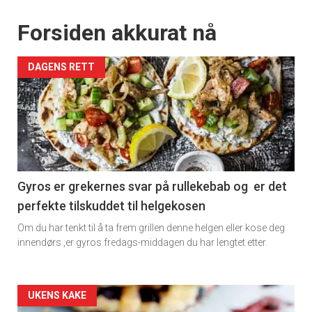
Forsiden akkurat nå
DAGENS RETT
Gyros er grekernes svar på rullekebab og er det
perfekte tilskuddet til helgekosen
Om du har tenkt til å ta frem grillen denne helgen eller kose deg
innendørs ,er gyros fredags-middagen du har lengtet etter.
Forsiden
UKENS KAKE