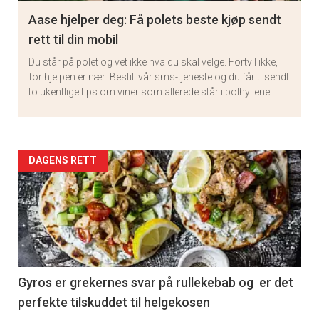
Aase hjelper deg: Få polets beste kjøp sendt
rett til din mobil
Du står på polet og vet ikke hva du skal velge. Fortvil ikke,
for hjelpen er nær: Bestill vår sms-tjeneste og du får tilsendt
to ukentlige tips om viner som allerede står i polhyllene.
Artikler
DAGENS RETT
detail
-
section
11
Gyros er grekernes svar på rullekebab og er det
perfekte tilskuddet til helgekosen