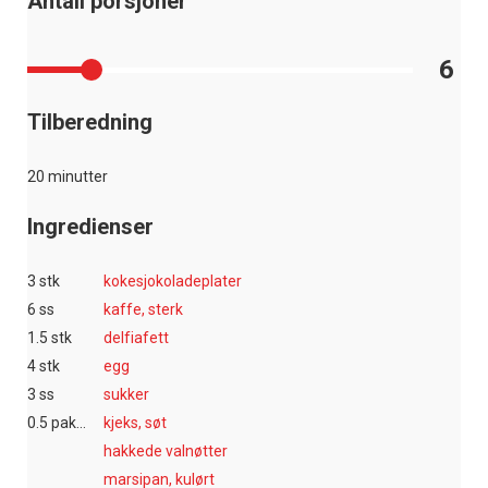
Antall porsjoner
6
Tilberedning
20 minutter
Ingredienser
3 stk
kokesjokoladeplater
6 ss
kaffe, sterk
1.5 stk
delfiafett
4 stk
egg
3 ss
sukker
0.5 pakke(r)
kjeks, søt
hakkede valnøtter
marsipan, kulørt