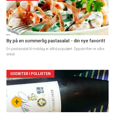
akkurat
nå
-
5
By på en sommerlig pastasalat - din nye favoritt
En pastasalat til middag er alltid populært. Oppskriften er såre
enkel.
Forsiden
GODBITER I POLLISTEN
akkurat
nå
+
-