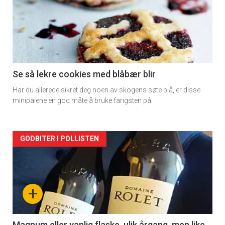
akkurat
nå
-
2
Se så lekre cookies med blåbær blir
Har du allerede sikret deg noen av skogens søte blå, er disse
minipaiene en god måte å bruke fangsten på.
Forsiden
GODBITER I POLLISTEN
akkurat
nå
+
-
Magnum eller vanlig flaske, ulik årgang, men like