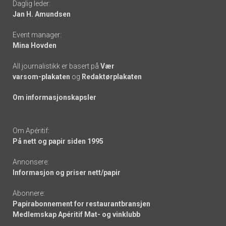
Daglig leder:
links
Jan H. Amundsen
Event manager:
Mina Hovden
All journalistikk er basert på
Vær
varsom-plakaten
og
Redaktørplakaten
Om informasjonskapsler
Om Apéritif:
På nett og papir siden 1995
Annonsere:
Informasjon og priser nett/papir
Abonnere:
Papirabonnement for restaurantbransjen
Medlemskap Apéritif Mat- og vinklubb