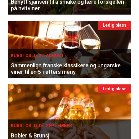
Benytt sjansen til å smake og lære forskjellen
på hvitviner
Ledig plass
KURS I OSLO, 27. AUGUST
Sammenlign franske klassikere og ungarske
viner til en 5-retters meny
Ledig plass
KURS I OSLO, 05. SEPTEMBER
Bobler & Brunsj