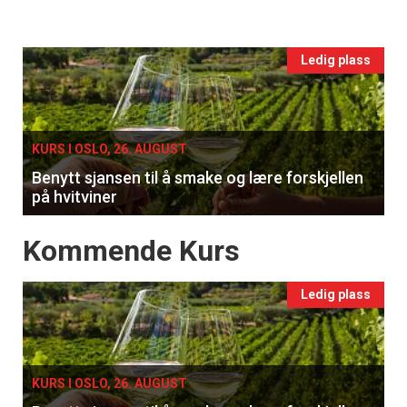
Ukens
vin
Events
Ledig plass
single
KURS I OSLO, 26. AUGUST
Benytt sjansen til å smake og lære forskjellen
på hvitviner
Events
Kommende Kurs
Ledig plass
KURS I OSLO, 26. AUGUST