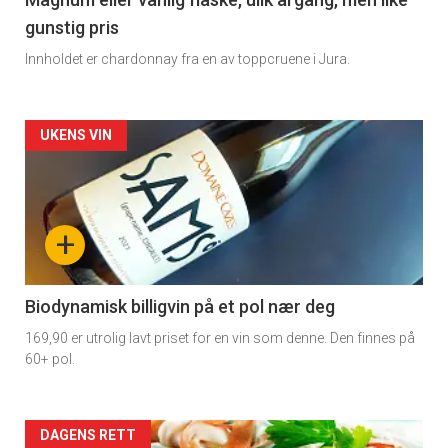
3
gunstig pris
Innholdet er chardonnay fra en av toppcruene i Jura.
Forsiden
UKENS VIN
akkurat
nå
+
-
4
Biodynamisk billigvin på et pol nær deg
169,90 er utrolig lavt priset for en vin som denne. Den finnes på
60+ pol.
Forsiden
DAGENS RETT