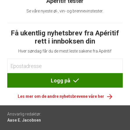
Apéritif tester
Se våre nyeste øl-, vin- og brennevinstester.
Få ukentlig nyhetsbrev fra Apéritif
rett i innboksen din
Hver søndag får du de mest leste sakene fra Apéritif
Logg på
Les mer om de andre nyhetsbrevene våre her
Footer
Ansvarlig redaktør:
Aase E. Jacobsen
-