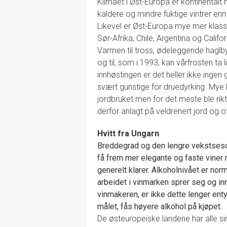
Klimaet i Øst-Europa er kontinentalt
kaldere og mindre fuktige vintrer en
Likevel er Øst-Europa mye mer klass
Sør-Afrika, Chile, Argentina og Calif
Varmen til tross, ødeleggende hag
og til, som i 1993, kan vårfrosten ta
innhøstingen er det heller ikke ingen
svært gunstige for druedyrking. My
jordbruket men for det meste ble rikt
derfor anlagt på veldrenert jord og o
Hvitt fra Ungarn
Breddegrad og den lengre vekstsesong
få frem mer elegante og faste vine
generelt klarer. Alkoholnivået er no
arbeidet i vinmarken sprer seg og i
vinmakeren, er ikke dette lenger ent
målet, fås høyere alkohol på kjøpet.
De østeuropeiske landene har alle sin