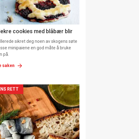
tion
ens
lekre cookies med blåbær blir
allerede sikret deg noen av skogens søte
 disse minipaiene en god måte å bruke
n på.
e saken
kler
NS RETT
il
tion