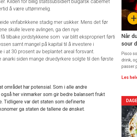
 Kilden for billig statssubsidiert bulgarsk cabernet
rtid å være uttømmelig.
sec
+
11
seide vinfabrikkene stadig mer usikker. Mens det før
e skulle levere avlingen, ga den nye
Når du
få tilbake jordstykkene som var blitt ekspropriert førti
sour d
essen samt mangel på kapital til å investere i
e i at 30 prosent av beplantet areal forsvant.
Pisco s
e anarki siden mange druedyrkere solgte til den første
drink, o
passer p
Les hel
 at området har potensial. Som i alle andre
også her vinmarker som gir bedre balansert frukt
Arti
DAGE
. Tidligere var det staten som definerte
onomer ga staten de tallene de ønsket.
deta
-