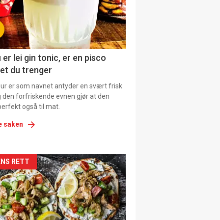
tion
 er lei gin tonic, er en pisco
et du trenger
our er som navnet antyder en svært frisk
g den forfriskende evnen gjør at den
erfekt også til mat.
e saken
kler
NS RETT
il