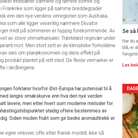
 hvilket innebærer varmere og tørrere somre og
sec
n i Frankrike som ligger på samme breddegrader.
11
isk enn den nye verdens vinregioner som Australia,
ornia som alle ligger vesentlig nærmere Ekvator.
Dag
lbyger midt på sommeren er hyppig forekommende. Av
Se så 
 livet av store vinmarkarealer. Trøsteløst regnvær under
rett
Har du 
 garanti mot. Men stort sett er de klimatiske forholdene
blå, er
e kan sies om planøkonomien og dens effekt på
2
fangste
ig produkt plantet på rett sted. De fleste vinmarker er
Les hel
fte i skråningene.
Arti
en forklarer hvorfor Øst-Europa har potensial til å
DAGE
r med lengre smakskurve enn hva den nye verden
deta
rmalt lavere, men etter hvert som moderne metoder for
nnhøstingstidspunktet stadig oftere bestemmes av
-
ydig. Siden moden frukt som gir bedre aromauttrekk er
sec
e egne vinlover, ofte etter fransk modell, ikke så