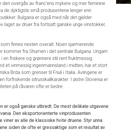
 om den overgås av franc'ens mykere og mer feminine
fra de dyktigste små produsentene lenger enn
utikker. Bulgaria er også med når det gjelder
ov laget av druer fra fortsatt ganske unge vinstokker,
som finnes nesten overalt. Noen sjarmerende
r kommer fra Shumen i det sentrale Bulgaria. Ungarn
i en friskere og grønnere stil rent fruktmessig.
ed et vinmessig ingenmannsland i midten, har et stort
ska Brda som grenser til Friuli i Italia. Avlingene er
 en forfriskende sitrusskallkarakter. I østre Slovenia er
iteten på råvaren ofte er bedre.
non er også ganske utbredt. De mest delikate utgavene
vania. Den eksportorienterte vinprodusenten
 viner av alle de klassiske hvite druene. Styr unna
sene siden de ofte er gressaktige som et resultat av