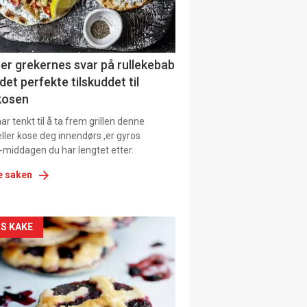
tion
ens
er grekernes svar på rullekebab
det perfekte tilskuddet til
kosen
r tenkt til å ta frem grillen denne
ller kose deg innendørs ,er gyros
-middagen du har lengtet etter.
e saken
kler
S KAKE
il