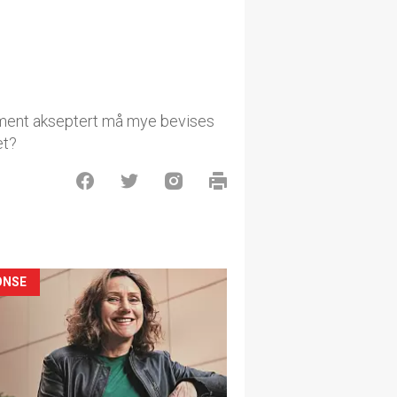
llment akseptert må mye bevises
et?
ONSE