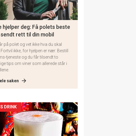
 hjelper deg: Få polets beste
 sendt rett til din mobil
år på polet og vet ikke hva du skal
 Fortvil ikke, for hjelpen er nær: Bestill
ms-tjeneste og du får tilsendt to
lige tips om viner som allerede står i
llene.
ele saken
kler
S DRINK
il