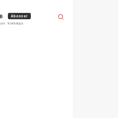
Logg
B
Abonner
kurs
Kokketips
inn
egistrer deg