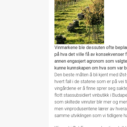
Vinmarkene ble dessuten ofte beplante
på hva det ville få av konsekvenser f
annen engasjert agronom som valgte d
kunne kunnskapen om hva som var br
Den beste måten å bli kjent med Øst-Eu
hvert fall i de statene som er på vei
vingårdene er å finne sprer seg sakt
flott stassubsidiert vinbutikk i Buda
som skiltede vinruter blir mer og mer 
men vinprodusentene lærer av hveran
samme utviklingen som vi tidligere har