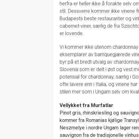
herfra er heller ikke å forakte selv
stil. Dessverre kommer ikke vinene 
Budapests beste restauranter og vinb
cabernet-viner, særlig de fra Szischt
er lovende.
Vi kommer ikke utenom chardonnay 
eksemplarer av barriquegjærede vine
byr på et bredt utvalg av chardonnay 
Slovenia som er delt i øst og vest m
potensial for chardonnay, særlig i Gori
ofte lavere enn i Italia, og vinene har
stilen mer som i Ungarn selv om kval
Vellykket fra Murfatlar
Pinot gris, rhinskriesling og sauvig
kommer fra Romanias kjølige Transyl
Neszmelye i nordre Ungarn lager rene
sauvignon fra de tradisjonelle vinhu