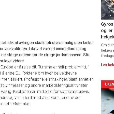
sec
11
Dag
Gyros 
og er 
rett
helge
t slik at avlingen skulle bli størst mulig uten tanke
Om du ha
or vinkvaliteten. Likevel var det innimellom en og
helgen e
e riktige druene for de riktige jordsmonnene. Slik
fredags
a leve videre.
Les hel
ropa er å reise dit. Turisme er helt problemfritt, i
 til å entre EU. Ryktene om hvor de veldrevne
e men sikkert. Profesjonelle smakinger, blant annet en
Arti
UKEN
pest, vinmesser og andre markedsføringsaktiviteter
vanlig. Kvaliteten er imidlertid fortsatt svært ujevn,
deta
dre og vi er i ferd med å se konturene av den
 sett i Østerrike.
-