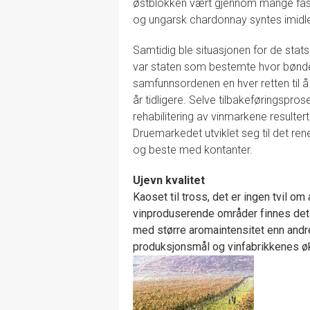
østblokken vært gjennom mange faser.
og ungarsk chardonnay syntes imidle
Samtidig ble situasjonen for de stat
var staten som bestemte hvor bønden
samfunnsordenen en hver retten til å 
år tidligere. Selve tilbakeføringspros
rehabilitering av vinmarkene resultert
Druemarkedet utviklet seg til det ren
og beste med kontanter.
Ujevn kvalitet
Kaoset til tross, det er ingen tvil om
vinproduserende områder finnes det 
med større aromaintensitet enn andre
produksjonsmål og vinfabrikkenes øk