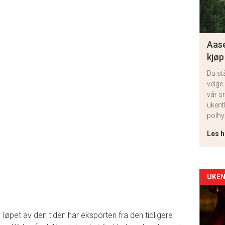
Aase
kjøp
Du st
velge.
vår s
ukent
polhy
Les h
Arti
UKEN
deta
 I løpet av den tiden har eksporten fra den tidligere
-