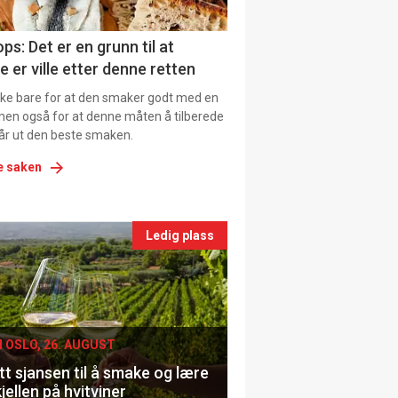
ns
ps: Det er en grunn til at
e er ville etter denne retten
ikke bare for at den smaker godt med en
men også for at denne måten å tilberede
får ut den beste smaken.
e saken
nts
Ledig plass
le
I OSLO, 26. AUGUST
t sjansen til å smake og lære
jellen på hvitviner