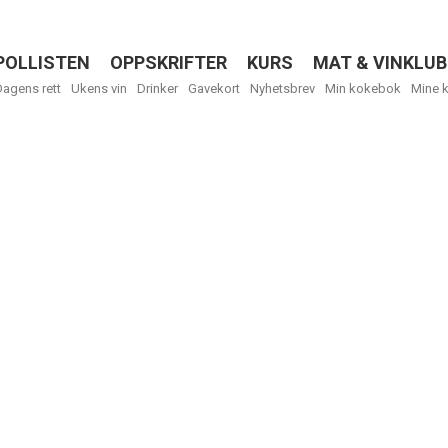
POLLISTEN
OPPSKRIFTER
KURS
MAT & VINKLUB
Menu
Dagens rett
Ukens vin
Drinker
Gavekort
Nyhetsbrev
Min kokebok
Mine 
R