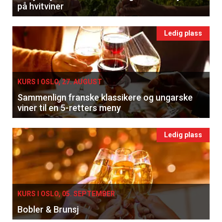
på hvitviner
Ledig plass
KURS I OSLO, 27. AUGUST
Sammenlign franske klassikere og ungarske
viner til en 5-retters meny
Ledig plass
KURS I OSLO, 05. SEPTEMBER
Bobler & Brunsj