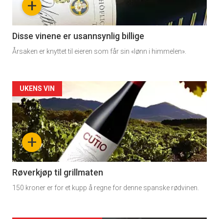
+
-
3
Disse vinene er usannsynlig billige
Årsaken er knyttet til eieren som får sin «lønn i himmelen».
Forsiden
UKENS VIN
akkurat
nå
+
-
4
Røverkjøp til grillmaten
150 kroner er for et kupp å regne for denne spanske rødvinen.