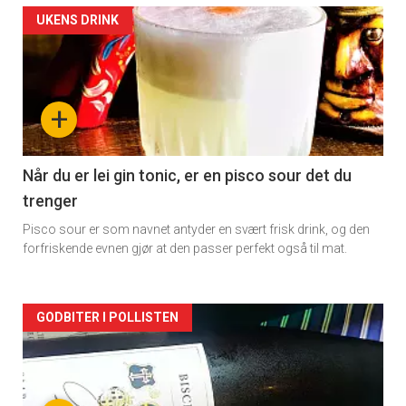
Forsiden
UKENS DRINK
akkurat
nå
+
-
2
Når du er lei gin tonic, er en pisco sour det du
trenger
Pisco sour er som navnet antyder en svært frisk drink, og den
forfriskende evnen gjør at den passer perfekt også til mat.
Forsiden
GODBITER I POLLISTEN
akkurat
nå