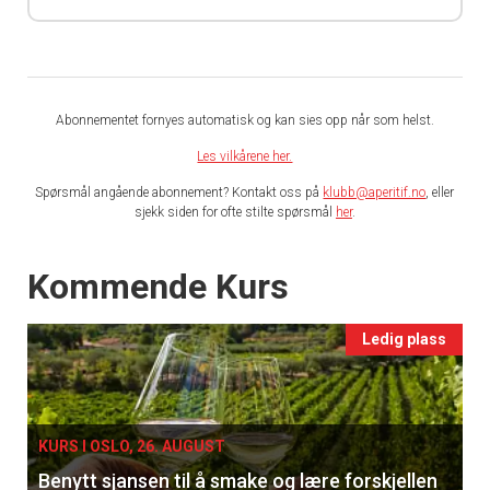
Abonnementet fornyes automatisk og kan sies opp når som helst.
Les vilkårene her.
Spørsmål angående abonnement? Kontakt oss på
klubb@aperitif.no
, eller
sjekk siden for ofte stilte spørsmål
her
.
Events
Kommende Kurs
Ledig plass
KURS I OSLO, 26. AUGUST
Benytt sjansen til å smake og lære forskjellen