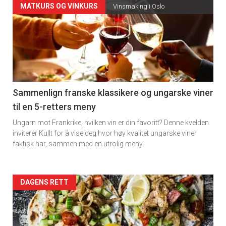
Forsiden
MATKURS OG VINKURS
Vinsmaking i Oslo
akkurat
nå
-
5
Sammenlign franske klassikere og ungarske viner
til en 5-retters meny
Ungarn mot Frankrike, hvilken vin er din favoritt? Denne kvelden
inviterer Kullt for å vise deg hvor høy kvalitet ungarske viner
faktisk har, sammen med en utrolig meny.
Forsiden
DAGENS RETT
akkurat