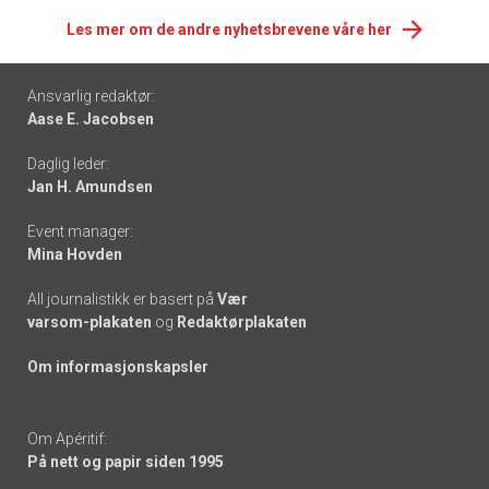
Les mer om de andre nyhetsbrevene våre her
Footer
Ansvarlig redaktør:
Aase E. Jacobsen
-
Daglig leder:
links
Jan H. Amundsen
Event manager:
Mina Hovden
All journalistikk er basert på
Vær
varsom-plakaten
og
Redaktørplakaten
Om informasjonskapsler
Om Apéritif:
På nett og papir siden 1995