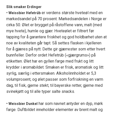
Slik smaker Erdinger
•
er verdens største hveteøl med en
Weissbier Hefetrüb
markedsandel på 70 prosent. Markedsandelen i Norge er
cirka 50. Ølet er brygget på råstoffene vann, malt (med
mye hvete), humle og gjær. Hveteølet er filtrert før
tapping for å garantere friskhet og god holdbarhet uten at
noe av kvaliteten går tapt. Så settes flasken i kjelleren
for å gjæres på nytt. Dette gir gjærrester som etter hvert
bunnfeller. Derfor ordet Hefetrüb («gjærgrums») på
etiketten. Ølet har en gyllen farge med frukt og litt
krydder i aromabildet. Smaken er frisk, aromatisk og litt
syrlig, særlig i ettersmaken. Alkoholinnholdet er 5,3
volumprosent, og ølet passer som forfriskning en varm
dag, til fisk, gjerne stekt, til bayerske retter, gjerne med
svinekjøtt og til alle typer salte snacks.
•
har som navnet antyder en dyp, mørk
Weissbier Dunkel
farge. Duftbildet inneholder elementer av brent malt og