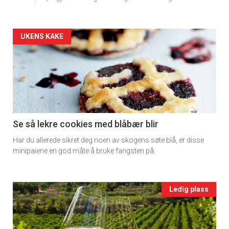
rett
2
Artikler
UKENS KAKE
detail
-
section
11
Se så lekre cookies med blåbær blir
Har du allerede sikret deg noen av skogens søte blå, er disse
Ukens
minipaiene en god måte å bruke fangsten på.
vin
Events
Ledig plass
single