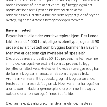
rundt, og vi må halvveis inn på 1800-tallet før bryggeriteknikken
hadde kommet så langt at det var mulig å brygge også det
mørke ølet hele året. Først da ble hveteøl en drikk for
middelklassen. Heretter kunne alle som brygget øl også brygge
hveteøl, og aristokratenes hveteølmonopol forsvant.
Bayern= hveteøl
Bayern har til alle tider vært hveteølets hjem. Det finnes
faktisk rundt 1.000 forskjellige hveteøltyper, og rundt 90
prosent av alt hveteøl som brygges kommer fra Bayern.
Men hva er det som gjør hveteølet så spesielt?
Ølet produseres stort sett av 50 til 60 prosent maltet hvete, men
innholdet kan også være så lavt som 20 prosent. I tillegg
benyttes umaltet hvete. Hveteøl er i hovedsak overgjæret og har
derfor en rik og sammensatt smak som preges av frukt.
Aromaen kan være litt krydderaktig, og nellik og banan er det
første som merkes i duft og smak. Noen varianter har også en
aroma som inkluderer grønne epler eller plomme. Innslag av
solbær eller sitron kan også finnes i duftbildet.
Ølet kan ha et litt syrlig preg, men det mangler det meste av