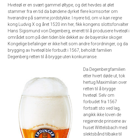
Hveteøl er en svært gammel øltype, og det hevdes at ølet
stammer fra en tid da bøndene dyrket flere kornsorter om
hverandre på samme jordstykke. I nyere tid, om vi kan regne
kong Ludvig X og året 1520 inn her, fikk kongens slottsforvalter
Hans Sigismund von Degenberg, enerett til å produsere hveteøl i
området som på den tiden ble dekket av de bayerske skoger.
Kongelige befalinger er ikke helt som andre forordninger, og da
brygging av hveteøl ble forbudt i 1567, beholdt familien
Degenberg retten til å brygge uten konkurranse.
Da Degenbergfamilien
etter hvert døde ut, tok
hertug Maximilian over
retten til å brygge
hveteøl. Selv om
forbudet fra 1567
fortsatt sto ved lag,
angikk ikke loven de
regjerende prinsene av
huset Wittelsbach med
slektsbånd tilbake til