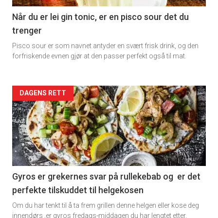
11
Når du er lei gin tonic, er en pisco sour det du
trenger
Dagens
Pisco sour er som navnet antyder en svært frisk drink, og den
rett
forfriskende evnen gjør at den passer perfekt også til mat.
Artikler
DAGENS RETT
detail
-
section
11
Gyros er grekernes svar på rullekebab og er det
perfekte tilskuddet til helgekosen
Dagens
Om du har tenkt til å ta frem grillen denne helgen eller kose deg
innendørs ,er gyros fredags-middagen du har lengtet etter.