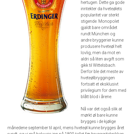
hertugen. Dette ga gode
inntekter da hveteølets
popularitet var sterkt
stigende. Monopolet
gjaldt bare området
rundt München og
andre bryggerier kunne
produsere hveteøl helt
lovlig, men da mot en
aldri så liten avgift som
gikk til Wittelsbach.
Derfor ble det meste av
hveteølbryggingen
fortsatt et eksklusivt
privilegium for dem med
blått blod i årene.
Nå var det også slik at
mørkt øl bare kunne
brygges i de kjølige
månedene september til april, mens hveteøl kunne brygges året