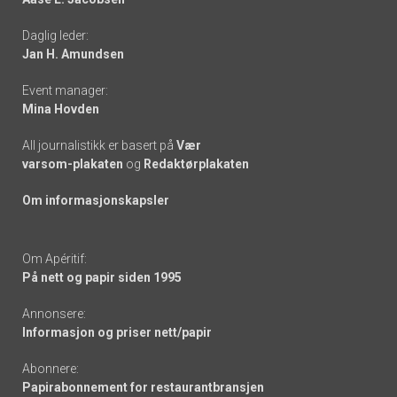
-
Daglig leder:
links
Jan H. Amundsen
Event manager:
Mina Hovden
All journalistikk er basert på
Vær
varsom-plakaten
og
Redaktørplakaten
Om informasjonskapsler
Om Apéritif:
På nett og papir siden 1995
Annonsere:
Informasjon og priser nett/papir
Abonnere:
Papirabonnement for restaurantbransjen