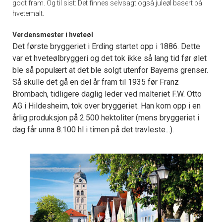
godt fram. Og til sist: Det finnes selvsagt også juleøl basert på
hvetemalt.
Verdensmester i hveteøl
Det første bryggeriet i Erding startet opp i 1886. Dette
var et hveteølbryggeri og det tok ikke så lang tid før ølet
ble så populært at det ble solgt utenfor Bayerns grenser.
Så skulle det gå en del år fram til 1935 før Franz
Brombach, tidligere daglig leder ved malteriet F.W. Otto
AG i Hildesheim, tok over bryggeriet. Han kom opp i en
årlig produksjon på 2.500 hektoliter (mens bryggeriet i
dag får unna 8.100 hl i timen på det travleste...).