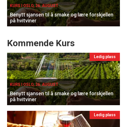
KURS I OSLO, 26. AUGUST
Benytt sjansen til å smake og lære forskjellen
på hvitviner
Events
Kommende Kurs
Ledig plass
KURS I OSLO, 26. AUGUST
Benytt sjansen til å smake og lære forskjellen
på hvitviner
Ledig plass