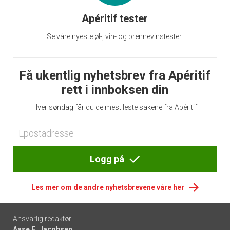
Apéritif tester
Se våre nyeste øl-, vin- og brennevinstester.
Få ukentlig nyhetsbrev fra Apéritif
rett i innboksen din
Hver søndag får du de mest leste sakene fra Apéritif
Logg på
Les mer om de andre nyhetsbrevene våre her
Footer
Ansvarlig redaktør:
Aase E. Jacobsen