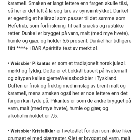
karamell. Smaken er langt lettere enn fargen skulle tilsi,
så her er det lett å la seg lure av synsinntrykket. Dunkel
er egentlig et helårsøl som passer til det samme som
Hefetrüb; som forfriskning, til salt snacks og rustikke
retter. Dunkel er brygget på vann, malt (med mye hvete),
humle og gjær, og holder 5,6 prosent. Dunkel har tidligere
fått ****+ i BAR Apéritifs test av mørkt øl.
•
er som et tradisjonelt norsk juleøl;
Weissbier Pikantus
mørkt og fyldig. Dette er et bokkøl basert på hvetemalt
og øltypen kalles gjerneWeissbockbier i Tyskland.
Duften er frisk og fruktig med innslag av brent malt og
karamell, mens smaken også her er noe lettere enn det
fargen kan tyde på. Pikantus er som de andre brygget på
vann, malt (med mye hvete), humle og gjær, og
alkoholinnholdet er 7,5.
•
er hveteølet for den som ikke liker
Weissbier Kristallklar
grumset øl med gjærrester. Ølet er brygget på vann, malt