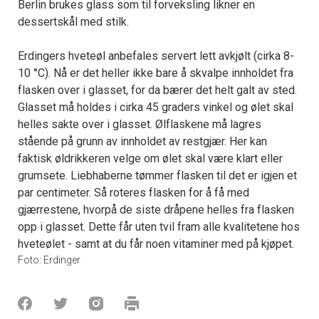
Berlin brukes glass som til forveksling likner en
dessertskål med stilk.
Erdingers hveteøl anbefales servert lett avkjølt (cirka 8-
10 °C). Nå er det heller ikke bare å skvalpe innholdet fra
flasken over i glasset, for da bærer det helt galt av sted.
Glasset må holdes i cirka 45 graders vinkel og ølet skal
helles sakte over i glasset. Ølflaskene må lagres
stående på grunn av innholdet av restgjær. Her kan
faktisk øldrikkeren velge om ølet skal være klart eller
grumsete. Liebhaberne tømmer flasken til det er igjen et
par centimeter. Så roteres flasken for å få med
gjærrestene, hvorpå de siste dråpene helles fra flasken
opp i glasset. Dette får uten tvil fram alle kvalitetene hos
hveteølet - samt at du får noen vitaminer med på kjøpet.
Foto: Erdinger