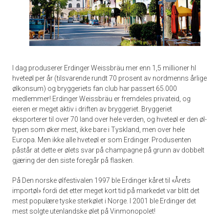
I dag produserer Erdinger Weissbräu mer enn 1,5 millioner hl
hveteøl per år (tilsvarende rundt 70 prosent av nordmenns årlige
ølkonsum) og bryggeriets fan club har passert 65.000
medlemmer! Erdinger Weissbräu er fremdeles privateid, og
eieren er meget aktiv i driften av bryggeriet. Bryggeriet
eksporterer til over 70 land over hele verden, og hveteøl er den øl-
typen som øker mest, ikke bare i Tyskland, men over hele
Europa. Men ikke alle hveteøl er som Erdinger. Produsenten
påstår at dette er ølets svar på champagne på grunn av dobbelt
gjæring der den siste foregår på flasken.
På Den norske ølfestivalen 1997 ble Erdinger kåret til «Årets
importøl» fordi det etter meget kort tid på markedet var blitt det
mest populære tyske sterkølet i Norge. I 2001 ble Erdinger det
mest solgte utenlandske ølet på Vinmonopolet!