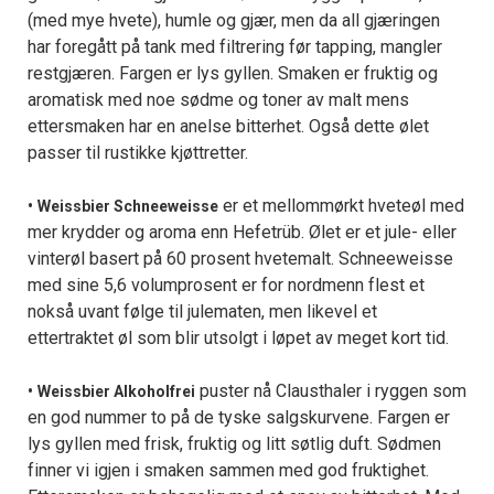
(med mye hvete), humle og gjær, men da all gjæringen
har foregått på tank med filtrering før tapping, mangler
restgjæren. Fargen er lys gyllen. Smaken er fruktig og
aromatisk med noe sødme og toner av malt mens
ettersmaken har en anelse bitterhet. Også dette ølet
passer til rustikke kjøttretter.
•
er et mellommørkt hveteøl med
Weissbier Schneeweisse
mer krydder og aroma enn Hefetrüb. Ølet er et jule- eller
vinterøl basert på 60 prosent hvetemalt. Schneeweisse
med sine 5,6 volumprosent er for nordmenn flest et
nokså uvant følge til julematen, men likevel et
ettertraktet øl som blir utsolgt i løpet av meget kort tid.
•
puster nå Clausthaler i ryggen som
Weissbier Alkoholfrei
en god nummer to på de tyske salgskurvene. Fargen er
lys gyllen med frisk, fruktig og litt søtlig duft. Sødmen
finner vi igjen i smaken sammen med god fruktighet.