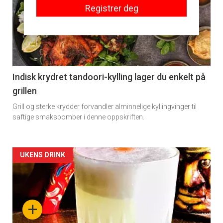
Registrer deg
detail
-
section
11
Indisk krydret tandoori-kylling lager du enkelt på
grillen
Grill og sterke krydder forvandler alminnelige kyllingvinger til
saftige smaksbomber i denne oppskriften.
Artikler
UKENS DRINK
detail
-
+
section