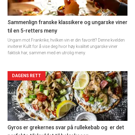
-
5
Sammenlign franske klassikere og ungarske viner
til en 5-retters meny
Ungarn mot Frankrike, hvilken vin er din favoritt? Denne kvelden
inviterer Kullt for å vise deg hvor høy kvalitet ungarske viner
faktisk har, sammen med en utrolig meny.
Forsiden
DAGENS RETT
akkurat
nå
-
6
Gyros er grekernes svar på rullekebab og er det