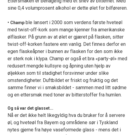
Ettersmaken er behagelig med et snev av bitterhet. Med
sine 0,4 volumprosent alkohol er dette ølet for bilføreren.
•
ble lansert i 2000 som verdens første hveteøl
Champ
med twist-off-kork som mange kjenner fra amerikanske
ølflasker. På grunn av at ølet er gjæret på flasken, sitter
twist-off-korken fastere enn vanlig. Det finnes derfor en
egen flaskeåpner i bunnen av flasken for den som ikke
er sterk nok i klypa. Champ er også et bra «party-øl» med
redusert mengde kullsyre og åpning uten hjelp av
øljekken som til stadighet forsvinner under slike
omstendigheter. Duftbildet er friskt og fruktig og det
samme finner vi i smaksbildet - sammen med litt sødme
og en ettersmak med toner av bitterstoffer fra humlen.
Og så var det glasset...
Nå er det ikke helt likegyldig hva du bruker for å servere
øl, og hveteøl fra Bayern og områdene sør i Tyskland
nytes gjerne fra høye vaseformede glass - mens det i