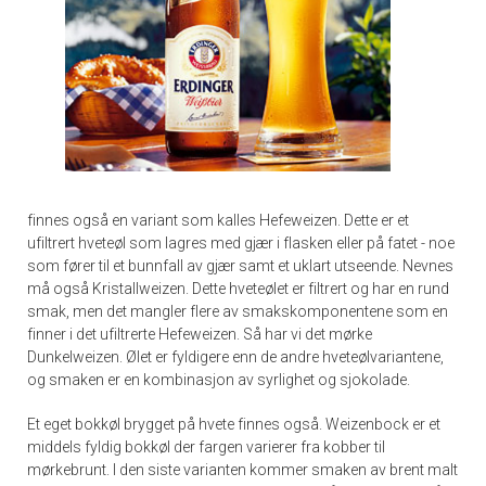
finnes også en variant som kalles Hefeweizen. Dette er et
ufiltrert hveteøl som lagres med gjær i flasken eller på fatet - noe
som fører til et bunnfall av gjær samt et uklart utseende. Nevnes
må også Kristallweizen. Dette hveteølet er filtrert og har en rund
smak, men det mangler flere av smakskomponentene som en
finner i det ufiltrerte Hefeweizen. Så har vi det mørke
Dunkelweizen. Ølet er fyldigere enn de andre hveteølvariantene,
og smaken er en kombinasjon av syrlighet og sjokolade.
Et eget bokkøl brygget på hvete finnes også. Weizenbock er et
middels fyldig bokkøl der fargen varierer fra kobber til
mørkebrunt. I den siste varianten kommer smaken av brent malt