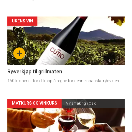
Forsiden
UKENS VIN
akkurat
nå
+
-
4
Røverkjøp til grillmaten
150 kroner er for et kupp å regne for denne spanske rødvinen.
Forsiden
MATKURS OG VINKURS
Vinsmaking i Oslo
akkurat
nå