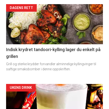
DAGENS RETT
Indisk krydret tandoori-kylling lager du enkelt på
grillen
Grill og sterke krydder forvandler alminnelige kyllingvinger til
saftige smaksbomber i denne oppskriften.
Forsiden
UKENS DRINK
akkurat