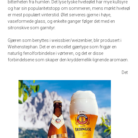
bitterheten fra humlen. Det lyse tyske hveteølet har mye kullsyre
og har sin popularitetstopp om sommeren, mens mørkt hveteøl
er mest populært vinterstid. Ølet serveres gjerne i høye,
vaseformede glass, og enkelte ganger følger det med en
sitronskive som garnityr.
Gjæren som benyttes i weissbier/weizenbier, blir produsert i
Weihenstephan. Det er en encellet gjærtype som frigjør en
naturlig fenolforbindelse i vørteren, og det er disse
forbindelsene som skaper den kryddernellik-lignende aromaen.
Det