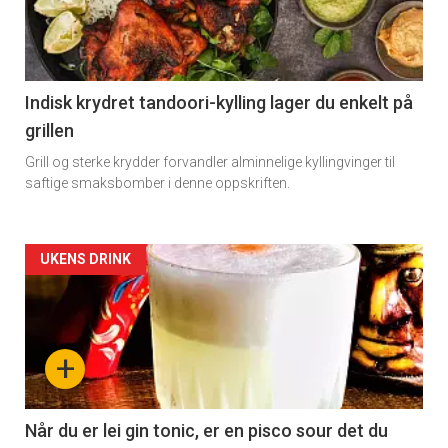
-
section
11
Indisk krydret tandoori-kylling lager du enkelt på
grillen
Dagens
Grill og sterke krydder forvandler alminnelige kyllingvinger til
rett
saftige smaksbomber i denne oppskriften.
Artikler
UKENS DRINK
detail
-
+
section
11
Når du er lei gin tonic, er en pisco sour det du