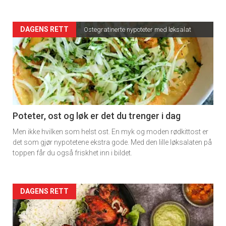
Artikler
DAGENS RETT
Ostegratinerte nypoteter med løksalat
detail
-
section
11
Poteter, ost og løk er det du trenger i dag
Men ikke hvilken som helst ost. En myk og moden rødkittost er
det som gjør nypotetene ekstra gode. Med den lille løksalaten på
toppen får du også friskhet inn i bildet.
Artikler
DAGENS RETT
detail