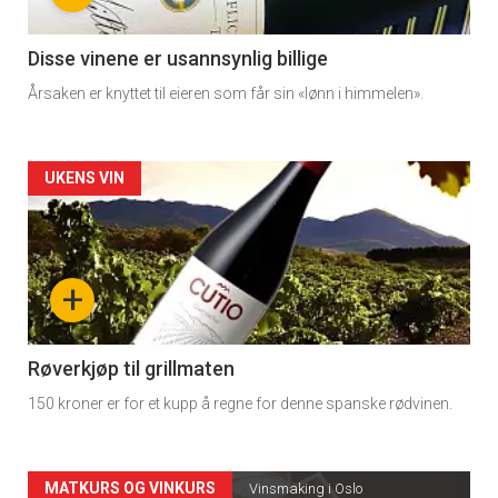
-
3
Disse vinene er usannsynlig billige
Årsaken er knyttet til eieren som får sin «lønn i himmelen».
Forsiden
UKENS VIN
akkurat
nå
+
-
4
Røverkjøp til grillmaten
150 kroner er for et kupp å regne for denne spanske rødvinen.
Forsiden
MATKURS OG VINKURS
Vinsmaking i Oslo