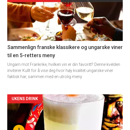
akkurat
nå
-
5
Sammenlign franske klassikere og ungarske viner
til en 5-retters meny
Ungarn mot Frankrike, hvilken vin er din favoritt? Denne kvelden
inviterer Kullt for å vise deg hvor høy kvalitet ungarske viner
faktisk har, sammen med en utrolig meny.
Forsiden
UKENS DRINK
akkurat
nå