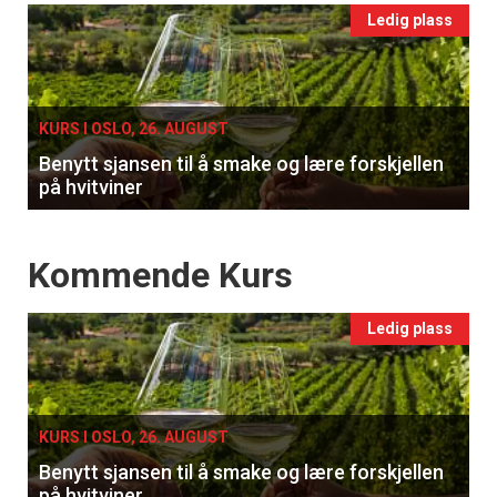
Events
Ledig plass
single
KURS I OSLO, 26. AUGUST
Benytt sjansen til å smake og lære forskjellen
på hvitviner
Events
Kommende Kurs
Ledig plass
KURS I OSLO, 26. AUGUST
Benytt sjansen til å smake og lære forskjellen
på hvitviner