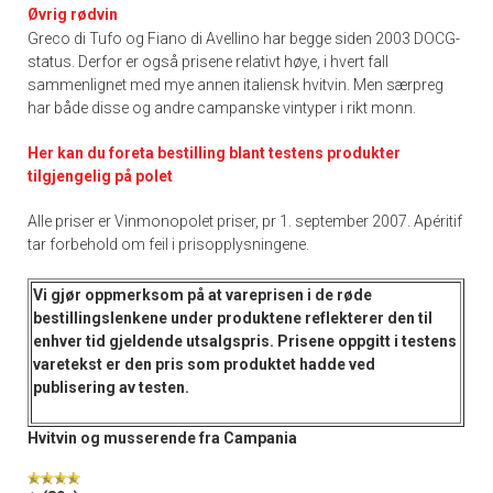
Øvrig rødvin
Greco di Tufo og Fiano di Avellino har begge siden 2003 DOCG-
status. Derfor er også prisene relativt høye, i hvert fall
sammenlignet med mye annen italiensk hvitvin. Men særpreg
har både disse og andre campanske vintyper i rikt monn.
Her kan du foreta bestilling blant testens produkter
tilgjengelig på polet
Alle priser er Vinmonopolet priser, pr 1. september 2007. Apéritif
tar forbehold om feil i prisopplysningene.
Vi gjør oppmerksom på at vareprisen i de
røde
bestillingslenkene
under produktene reflekterer den til
enhver tid gjeldende utsalgspris. Prisene oppgitt i
testens
varetekst
er den pris som produktet hadde ved
publisering av testen.
Hvitvin og musserende fra Campania