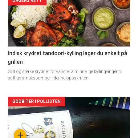
Forsiden
DAGENS RETT
akkurat
nå
-
2
Indisk krydret tandoori-kylling lager du enkelt på
grillen
Grill og sterke krydder forvandler alminnelige kyllingvinger til
saftige smaksbomber i denne oppskriften.
Forsiden
GODBITER I POLLISTEN
akkurat
nå
+