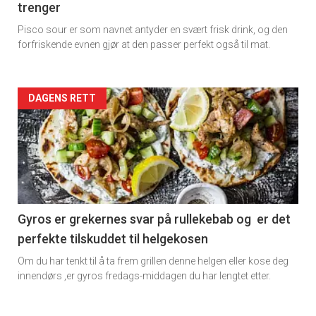
trenger
Dagens
Pisco sour er som navnet antyder en svært frisk drink, og den
rett
forfriskende evnen gjør at den passer perfekt også til mat.
2
Artikler
DAGENS RETT
detail
-
section
11
Gyros er grekernes svar på rullekebab og er det
perfekte tilskuddet til helgekosen
Ukens
Om du har tenkt til å ta frem grillen denne helgen eller kose deg
vin
innendørs ,er gyros fredags-middagen du har lengtet etter.