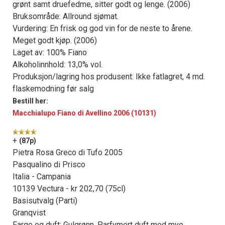
grønt samt druefedme, sitter godt og lenge. (2006)
Bruksområde: Allround sjømat.
Vurdering: En frisk og god vin for de neste to årene.
Meget godt kjøp. (2006)
Laget av: 100% Fiano
Alkoholinnhold: 13,0% vol.
Produksjon/lagring hos produsent: Ikke fatlagret, 4 md.
flaskemodning før salg
Bestill her:
Macchialupo Fiano di Avellino 2006 (10131)
+
(87p)
Pietra Rosa Greco di Tufo 2005
Pasqualino di Prisco
Italia - Campania
10139 Vectura - kr 202,70 (75cl)
Basisutvalg (Parti)
Granqvist
Farge og duft: Gulgrønn. Parfymert duft med mye