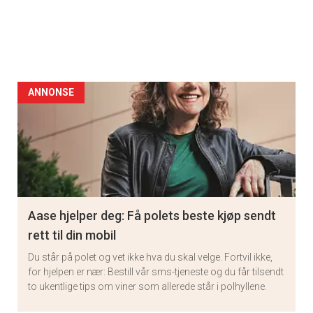
ANNONSE
Aase hjelper deg: Få polets beste kjøp sendt
rett til din mobil
Du står på polet og vet ikke hva du skal velge. Fortvil ikke,
for hjelpen er nær: Bestill vår sms-tjeneste og du får tilsendt
to ukentlige tips om viner som allerede står i polhyllene.