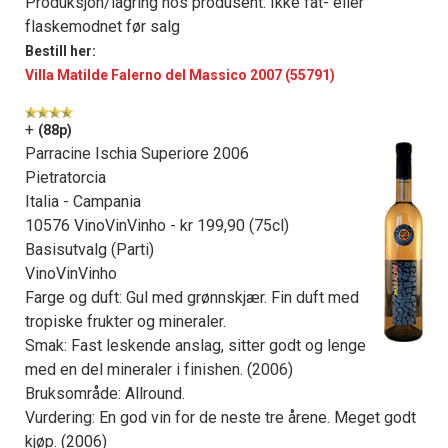
Produksjon/lagring hos produsent: Ikke fat- eller
flaskemodnet før salg
Bestill her:
Villa Matilde Falerno del Massico 2007 (55791)
+
(88p)
Parracine Ischia Superiore 2006
Pietratorcia
Italia - Campania
10576 VinoVinVinho - kr 199,90 (75cl)
Basisutvalg (Parti)
VinoVinVinho
Farge og duft: Gul med grønnskjær. Fin duft med
tropiske frukter og mineraler.
Smak: Fast leskende anslag, sitter godt og lenge
med en del mineraler i finishen. (2006)
Bruksområde: Allround.
Vurdering: En god vin for de neste tre årene. Meget godt
kjøp. (2006)