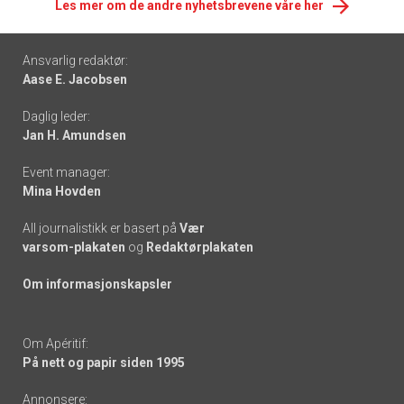
Les mer om de andre nyhetsbrevene våre her
Footer
Ansvarlig redaktør:
Aase E. Jacobsen
-
Daglig leder:
links
Jan H. Amundsen
Event manager:
Mina Hovden
All journalistikk er basert på
Vær
varsom-plakaten
og
Redaktørplakaten
Om informasjonskapsler
Om Apéritif:
På nett og papir siden 1995
Annonsere: