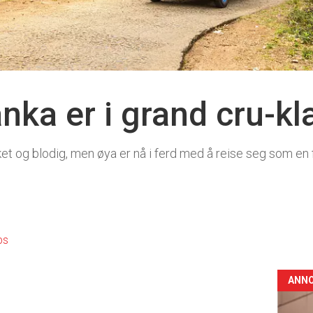
anka er i grand cru-k
ket og blodig, men øya er nå i ferd med å reise seg som en
0
ps
ANN