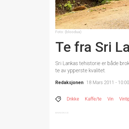
Foto: (bloodua)
Te fra Sri L
Sri Lankas tehistorie er både bro
te av ypperste kvalitet.
Redaksjonen
18 Mars 2011 - 10:0
Drikke
Kaffe/te
Vin
Vinti