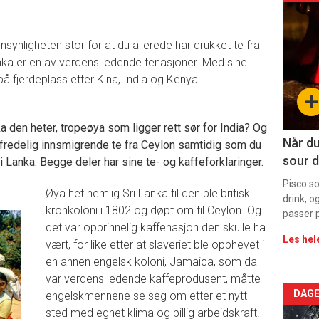
deta
nnsynligheten stor for at du allerede har drukket te fra
-
anka er en av verdens ledende tenasjoner. Med sine
å fjerdeplass etter Kina, India og Kenya.
sec
+
11
ka den heter, tropeøya som ligger rett sør for India? Og
Når du
 fredelig innsmigrende te fra Ceylon samtidig som du
sour d
i Lanka. Begge deler har sine te- og kaffeforklaringer.
Pisco s
Øya het nemlig Sri Lanka til den ble britisk
drink, o
kronkoloni i 1802 og døpt om til Ceylon. Og
passer p
det var opprinnelig kaffenasjon den skulle ha
Les hel
vært, for like etter at slaveriet ble opphevet i
en annen engelsk koloni, Jamaica, som da
var verdens ledende kaffeprodusent, måtte
Arti
DAGE
engelskmennene se seg om etter et nytt
sted med egnet klima og billig arbeidskraft.