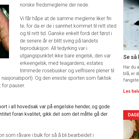
deta
norske fredsmeglerne der nede.
-
Vi får håpe at de samme meglerne liker fin
te, for da er de i sannhet kommet til rett sted
sec
og til rett tid. Ganske enkelt fordi det først i
de senere år er blitt sving på landets
11
teproduksjon. All tedyrking var i
Dag
utgangspunktet ikke bare engelsk, den var
Se så 
erkeengelsk, med teagardens, estates
rett
Har du 
trimmede rosebusker og velfrisere plener til
blå, er
ts nasjonalsport). Og den eneste sporten som faktisk
2
fangste
t for pauser.
Les hel
port i all hovedsak var på engelske hender, og gode
ntitet foran kvalitet, gikk det som det måtte gå der
Arti
DAGE
deta
n som råvare i bulk for så å bli bearbeidet i