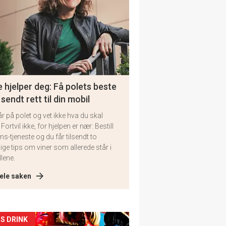
 hjelper deg: Få polets beste
 sendt rett til din mobil
år på polet og vet ikke hva du skal
 Fortvil ikke, for hjelpen er nær: Bestill
ms-tjeneste og du får tilsendt to
lige tips om viner som allerede står i
llene.
ele saken
kler
S DRINK