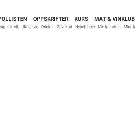
POLLISTEN
OPPSKRIFTER
KURS
MAT & VINKLUB
Menu
Dagens rett
Ukens vin
Drinker
Gavekort
Nyhetsbrev
Min kokebok
Mine 
R