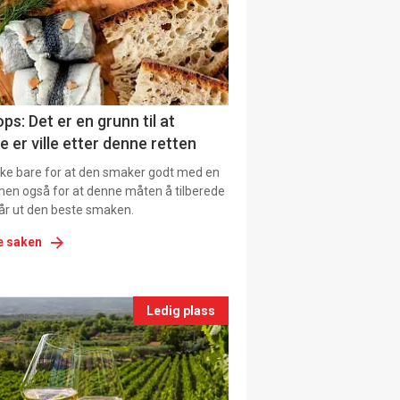
tion
ns
ps: Det er en grunn til at
e er ville etter denne retten
ikke bare for at den smaker godt med en
men også for at denne måten å tilberede
får ut den beste smaken.
e saken
nts
Ledig plass
le