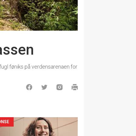
lassen
 fugl føniks på verdensarenaen for
ONSE