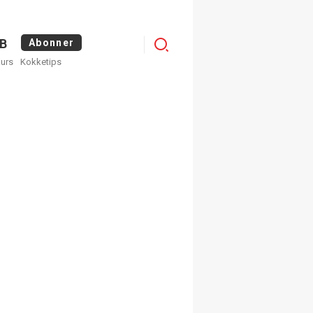
Logg
B
Abonner
kurs
Kokketips
inn
egistrer deg