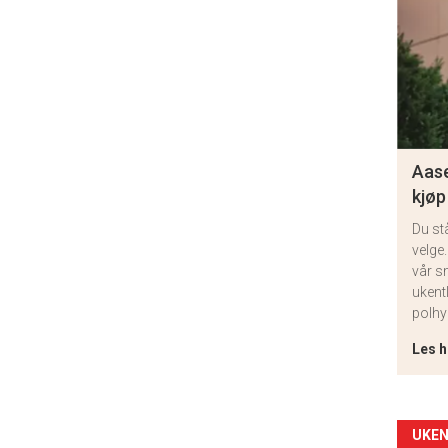
Aase
kjøp
Du st
velge.
vår s
ukent
polhy
Les h
Arti
UKEN