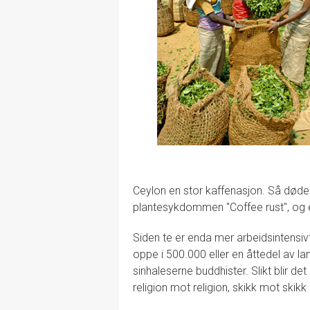
Ceylon en stor kaffenasjon. Så døde 
plantesykdommen "Coffee rust", og ette
Siden te er enda mer arbeidsintensivt
oppe i 500.000 eller en åttedel av la
sinhaleserne buddhister. Slikt blir de
religion mot religion, skikk mot ski