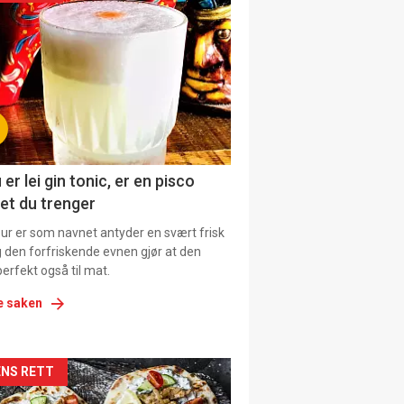
il
tion
 er lei gin tonic, er en pisco
et du trenger
our er som navnet antyder en svært frisk
g den forfriskende evnen gjør at den
erfekt også til mat.
e saken
kler
NS RETT