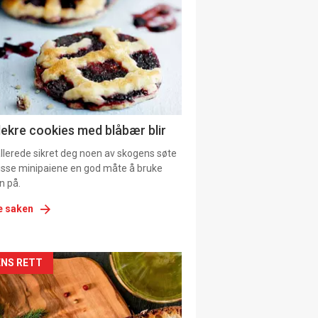
il
tion
ens
lekre cookies med blåbær blir
allerede sikret deg noen av skogens søte
 disse minipaiene en god måte å bruke
n på.
e saken
kler
NS RETT
il