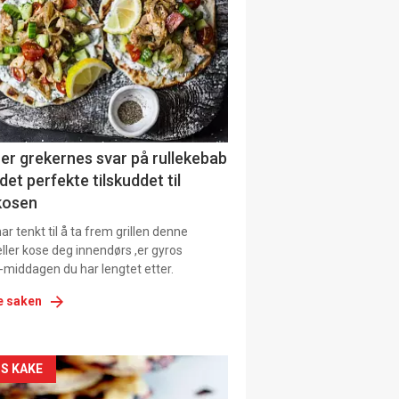
il
tion
ens
er grekernes svar på rullekebab
det perfekte tilskuddet til
kosen
r tenkt til å ta frem grillen denne
ller kose deg innendørs ,er gyros
-middagen du har lengtet etter.
e saken
kler
S KAKE