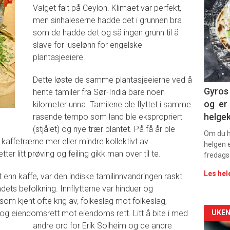
deta
Valget falt på Ceylon. Klimaet var perfekt,
men sinhaleserne hadde det i grunnen bra
-
som de hadde det og så ingen grunn til å
slave for luselønn for engelske
sec
plantasjeeiere.
11
Dette løste de samme plantasjeeierne ved å
Dag
Gyros 
hente tamiler fra Sør-India bare noen
og er 
kilometer unna. Tamilene ble flyttet i samme
rett
helge
rasende tempo som land ble ekspropriert
(stjålet) og nye trær plantet. På få år ble
Om du ha
kaffetrærne mer eller mindre kollektivt av
helgen e
r litt prøving og feiling gikk man over til te.
fredags
Les hel
 enn kaffe, var den indiske tamilinnvandringen raskt
ndets befolkning. Innflytterne var hinduer og
t som kjent ofte krig av, folkeslag mot folkeslag,
Arti
kk og eiendomsrett mot eiendoms rett.
Litt å bite i med
UKEN
andre ord for Erik Solheim og de andre