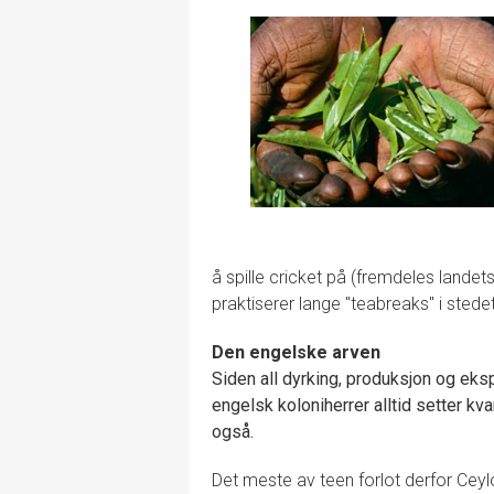
å spille cricket på (fremdeles lande
praktiserer lange "teabreaks" i stede
Den engelske arven
Siden all dyrking, produksjon og eks
engelsk koloniherrer alltid setter kva
også.
Det meste av teen forlot derfor Ceylo