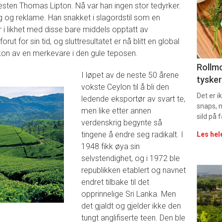
-
esten Thomas Lipton. Nå var han ingen stor tedyrker.
ng og reklame. Han snakket i slagordstil som en
sec
 i likhet med disse bare middels opptatt av
ut for sin tid, og sluttresultatet er nå blitt en global
11
kon av en merkevare i den gule teposen.
Uke
Rollmo
I løpet av de neste 50 årene
tysker
vin
vokste Ceylon til å bli den
Det er 
ledende eksportør av svart te,
snaps, 
men like etter annen
sild på 
verdenskrig begynte så
tingene å endre seg radikalt. I
Les hel
1948 fikk øya sin
selvstendighet, og i 1972 ble
republikken etablert og navnet
Eve
endret tilbake til det
sing
opprinnelige Sri Lanka. Men
det gjaldt og gjelder ikke den
tungt anglifiserte teen. Den ble