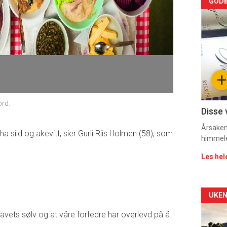
Arti
GODB
deta
-
sec
+
11
ord.
Dag
Disse 
rett
Årsaken 
ha sild og akevitt, sier Gurli Riis Holmen (58), som
himmel
2
Les hel
Arti
UKEN
havets sølv og at våre forfedre har overlevd på å
deta