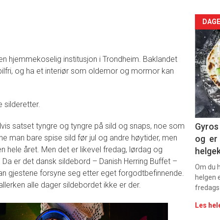
Arti
DAGE
deta
t en hjemmekoselig institusjon i Trondheim. Baklandet
-
ilfri, og ha et interiør som oldemor og mormor kan
sec
11
 silderetter.
dvis satset tyngre og tyngre på sild og snaps, noe som
Gyros 
unne man bare spise sild før jul og andre høytider, men
og er 
ken hele året. Men det er likevel fredag, lørdag og
helge
il. Da er det dansk sildebord – Danish Herring Buffet –
Om du ha
an gjestene forsyne seg etter eget forgodtbefinnende.
helgen e
llerken alle dager sildebordet ikke er der.
fredags
Les hel