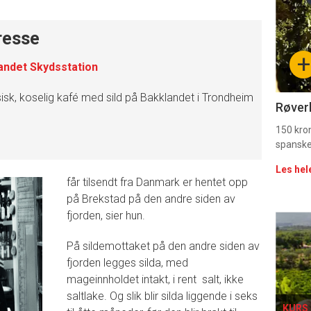
-
resse
sec
+
andet Skydsstation
11
isk, koselig kafé med sild på Bakklandet i Trondheim
Uke
Røverk
vin
150 kron
spanske
Les hel
får tilsendt fra Danmark er hentet opp
på Brekstad på den andre siden av
fjorden, sier hun.
Eve
På sildemottaket på den andre siden av
sing
fjorden legges silda, med
mageinnholdet intakt, i rent salt, ikke
saltlake. Og slik blir silda liggende i seks
KURS 