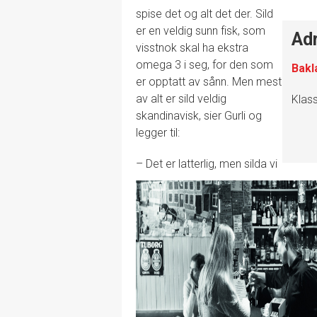
spise det og alt det der. Sild
er en veldig sunn fisk, som
Ad
visstnok skal ha ekstra
omega 3 i seg, for den som
Bakl
er opptatt av sånn. Men mest
av alt er sild veldig
Klass
skandinavisk, sier Gurli og
legger til:
– Det er latterlig, men silda vi