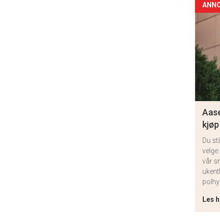
ANN
Aase
kjøp
Du st
velge.
vår s
ukent
polhy
Les h