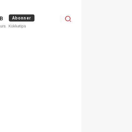
Logg
B
Abonner
kurs
Kokketips
inn
egistrer deg