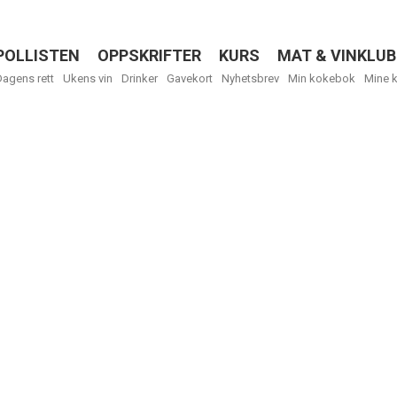
POLLISTEN
OPPSKRIFTER
KURS
MAT & VINKLUB
Menu
Dagens rett
Ukens vin
Drinker
Gavekort
Nyhetsbrev
Min kokebok
Mine 
R