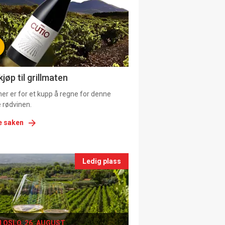
tion
ns
jøp til grillmaten
er er for et kupp å regne for denne
 rødvinen.
e saken
nts
Ledig plass
le
I OSLO, 26. AUGUST