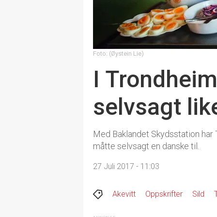
Foto: (Øystein Lie)
I Trondheim
selvsagt lik
Med Baklandet Skydsstation har T
måtte selvsagt en danske til.
27 Juli 2017 - 11:03
Akevitt
Oppskrifter
Sild