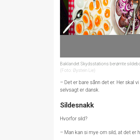
Baklandet Skydsstations berømte sildeb
Foto: Øystein Lie
– Det er bare sånn det er. Her skal vi 
selvsagt er dansk.
Sildesnakk
Hvorfor sild?
– Man kan si mye om sild, at det er 