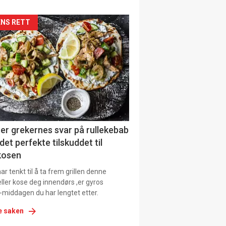
kler
NS RETT
il
tion
er grekernes svar på rullekebab
det perfekte tilskuddet til
kosen
r tenkt til å ta frem grillen denne
ller kose deg innendørs ,er gyros
-middagen du har lengtet etter.
e saken