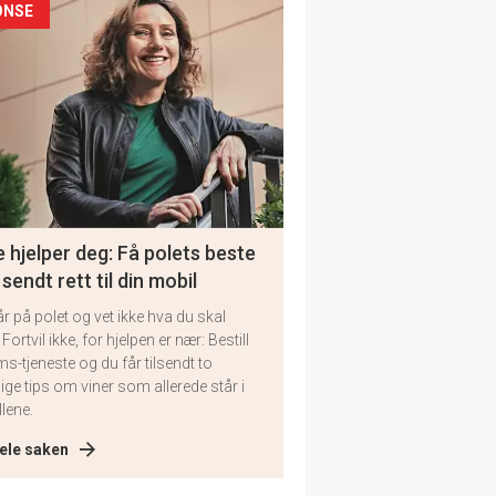
ONSE
 hjelper deg: Få polets beste
 sendt rett til din mobil
år på polet og vet ikke hva du skal
 Fortvil ikke, for hjelpen er nær: Bestill
ms-tjeneste og du får tilsendt to
lige tips om viner som allerede står i
llene.
ele saken