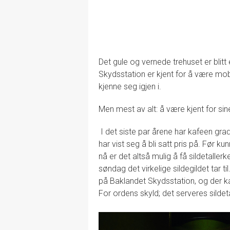
Det gule og vernede trehuset er blit
Skydsstation er kjent for å være mob
kjenne seg igjen i.
Men mest av alt: å være kjent for sine
I det siste par årene har kafeen gra
har vist seg å bli satt pris på. Før k
nå er det altså mulig å få sildetaller
søndag det virkelige sildegildet tar t
på Baklandet Skydsstation, og der k
For ordens skyld; det serveres sildeta