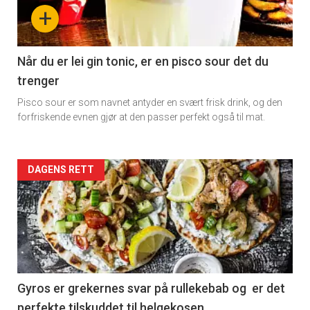
-
+
section
11
Når du er lei gin tonic, er en pisco sour det du
trenger
Dagens
Pisco sour er som navnet antyder en svært frisk drink, og den
rett
forfriskende evnen gjør at den passer perfekt også til mat.
Artikler
DAGENS RETT
detail
-
section
11
Gyros er grekernes svar på rullekebab og er det
perfekte tilskuddet til helgekosen