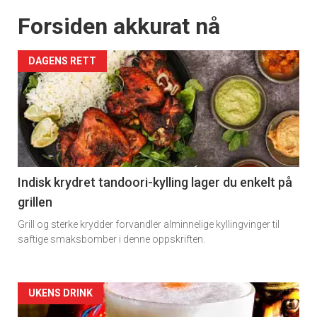
Forsiden akkurat nå
DAGENS RETT
Indisk krydret tandoori-kylling lager du enkelt på
grillen
Grill og sterke krydder forvandler alminnelige kyllingvinger til
saftige smaksbomber i denne oppskriften.
Forsiden
UKENS DRINK