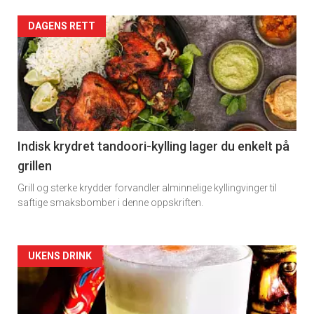
Artikler
DAGENS RETT
detail
-
section
11
Indisk krydret tandoori-kylling lager du enkelt på
grillen
Grill og sterke krydder forvandler alminnelige kyllingvinger til
saftige smaksbomber i denne oppskriften.
Artikler
UKENS DRINK
detail