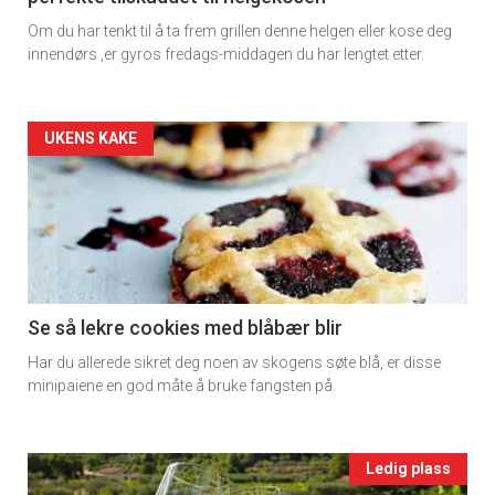
Dagens
Om du har tenkt til å ta frem grillen denne helgen eller kose deg
rett
innendørs ,er gyros fredags-middagen du har lengtet etter.
2
Artikler
UKENS KAKE
detail
-
section
11
Se så lekre cookies med blåbær blir
Har du allerede sikret deg noen av skogens søte blå, er disse
Ukens
minipaiene en god måte å bruke fangsten på.
vin
Events
Ledig plass