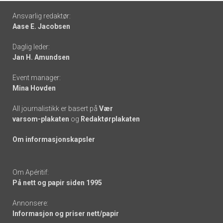
Footer
Ansvarlig redaktør:
Aase E. Jacobsen
-
Daglig leder:
links
Jan H. Amundsen
Event manager:
Mina Hovden
All journalistikk er basert på
Vær
varsom-plakaten
og
Redaktørplakaten
Om informasjonskapsler
Om Apéritif:
På nett og papir siden 1995
Annonsere:
Informasjon og priser nett/papir