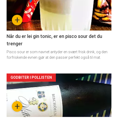
akkurat
nå
+
-
2
Når du er lei gin tonic, er en pisco sour det du
trenger
Pisco sour er som navnet antyder en svært frisk drink, og den
forfriskende evnen gjør at den passer perfekt også til mat.
Forsiden
GODBITER I POLLISTEN
akkurat
nå
+
-