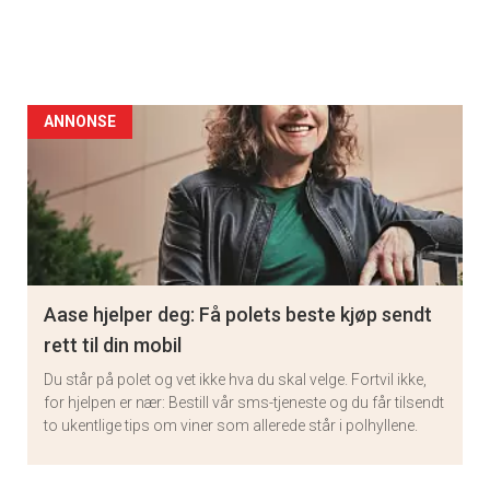
ANNONSE
Aase hjelper deg: Få polets beste kjøp sendt
rett til din mobil
Du står på polet og vet ikke hva du skal velge. Fortvil ikke,
for hjelpen er nær: Bestill vår sms-tjeneste og du får tilsendt
to ukentlige tips om viner som allerede står i polhyllene.