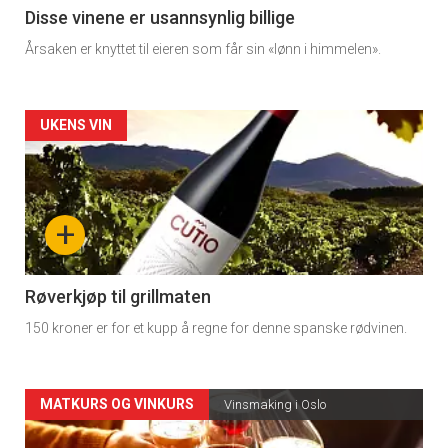
3
Disse vinene er usannsynlig billige
Årsaken er knyttet til eieren som får sin «lønn i himmelen».
Forsiden
UKENS VIN
akkurat
nå
+
-
4
Røverkjøp til grillmaten
150 kroner er for et kupp å regne for denne spanske rødvinen.
Forsiden
MATKURS OG VINKURS
Vinsmaking i Oslo