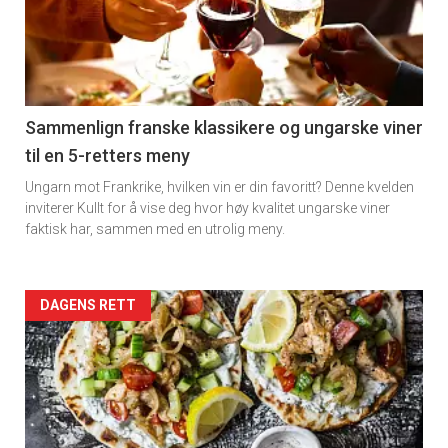
akkurat
nå
-
5
Sammenlign franske klassikere og ungarske viner
til en 5-retters meny
Ungarn mot Frankrike, hvilken vin er din favoritt? Denne kvelden
inviterer Kullt for å vise deg hvor høy kvalitet ungarske viner
faktisk har, sammen med en utrolig meny.
Forsiden
DAGENS RETT
akkurat
nå
-