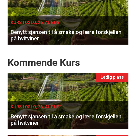
single
KURS I OSLO, 26. AUGUST
Benytt sjansen til å smake og lære forskjellen
på hvitviner
Events
Kommende Kurs
Ledig plass
KURS I OSLO, 26. AUGUST
Benytt sjansen til å smake og lære forskjellen
på hvitviner