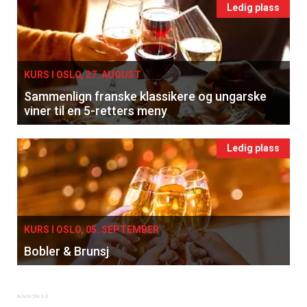
Ledig plass
KURS I OSLO, 27. AUGUST
Sammenlign franske klassikere og ungarske
viner til en 5-retters meny
Ledig plass
×
Få ukentlige nyhetsbrev fra
KURS I OSLO, 05. SEPTEMBER
Apéritif
Bobler & Brunsj
Vi tilbyr flere ukentlige nyhetsbrev. Du
kan fritt velge hvilke du ønsker å få
tilsendt.