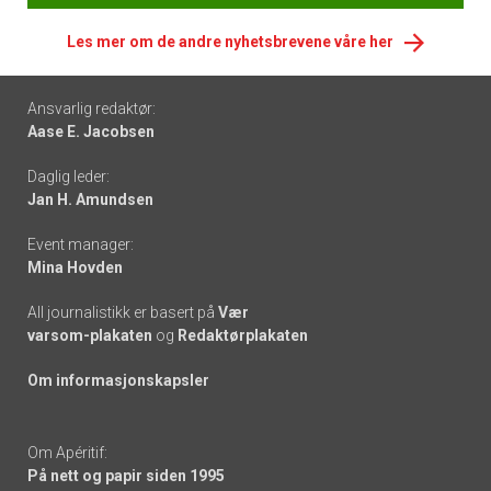
Les mer om de andre nyhetsbrevene våre her
Footer
Ansvarlig redaktør:
Aase E. Jacobsen
-
Daglig leder:
links
Jan H. Amundsen
Event manager:
Mina Hovden
All journalistikk er basert på
Vær
varsom-plakaten
og
Redaktørplakaten
Om informasjonskapsler
Om Apéritif:
På nett og papir siden 1995