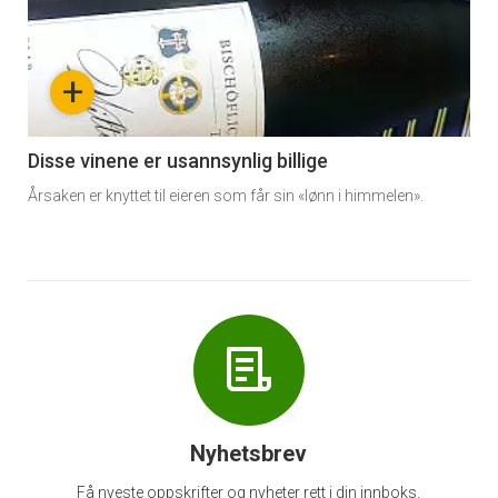
akkurat
nå
+
-
6
Disse vinene er usannsynlig billige
Årsaken er knyttet til eieren som får sin «lønn i himmelen».
Nyhetsbrev
Få nyeste oppskrifter og nyheter rett i din innboks.