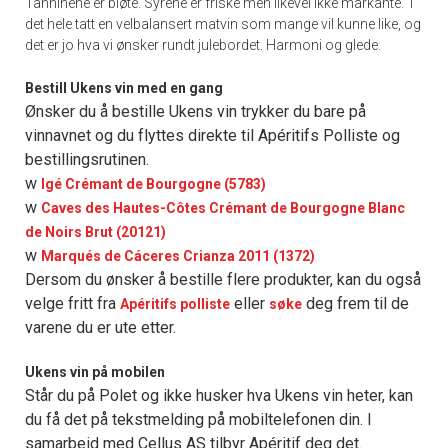
Tanninene er bløte. Syrene er friske men likevel ikke markante. I
det hele tatt en velbalansert matvin som mange vil kunne like, og
det er jo hva vi ønsker rundt julebordet. Harmoni og glede.
Bestill Ukens vin med en gang
Ønsker du å bestille Ukens vin trykker du bare på
vinnavnet og du flyttes direkte til Apéritifs Polliste og
bestillingsrutinen.
w
Igé Crémant de Bourgogne (5783)
w
Caves des Hautes-Côtes Crémant de Bourgogne Blanc
de Noirs Brut (20121)
w
Marqués de Cáceres Crianza 2011 (1372)
Dersom du ønsker å bestille flere produkter, kan du også
velge fritt fra
eller
deg frem til de
Apéritifs polliste
søke
varene du er ute etter.
Ukens vin på mobilen
Står du på Polet og ikke husker hva Ukens vin heter, kan
du få det på tekstmelding på mobiltelefonen din. I
samarbeid med Cellus AS tilbyr Apéritif deg det.