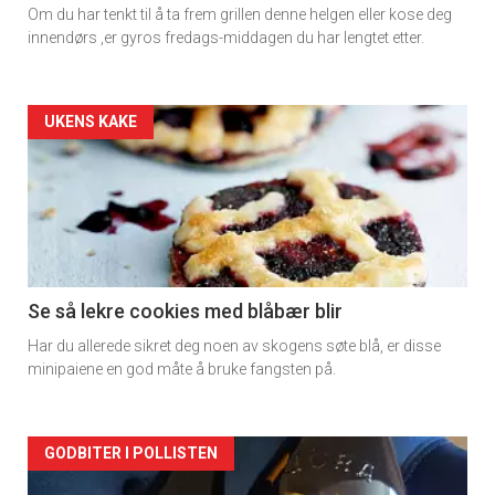
Om du har tenkt til å ta frem grillen denne helgen eller kose deg
innendørs ,er gyros fredags-middagen du har lengtet etter.
Forsiden
UKENS KAKE
akkurat
nå
-
2
Se så lekre cookies med blåbær blir
Har du allerede sikret deg noen av skogens søte blå, er disse
minipaiene en god måte å bruke fangsten på.
Forsiden
GODBITER I POLLISTEN