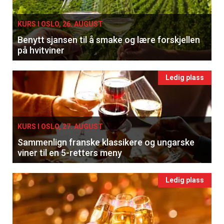
KURS I OSLO, 26. AUGUST
Benytt sjansen til å smake og lære forskjellen
på hvitviner
Ledig plass
KURS I OSLO, 27. AUGUST
Sammenlign franske klassikere og ungarske
viner til en 5-retters meny
Ledig plass