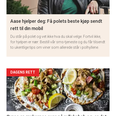
Aase hjelper deg: Få polets beste kjøp sendt
rett til din mobil
Du står på polet og vet ikke hva du skal velge. Fortvil ikke,
for hjelpen er nær: Bestill vår sms-tjeneste og du får tilsendt
to ukentlige tips om viner som allerede står i polhyllene.
Artikler
DAGENS RETT
detail
-
section