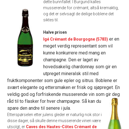
dette bunnfallet.
I Burgund kalles
musserende for crémant, altså kremaktig,
og det er selvsagt de deilige boblene det
siktes til.
Halve prisen
er en
Igé Crémant de Bourgogne (5783)
meget verdig representant som vil
kunne konkurrere med mang en
champagne. Den er laget av
hovedsakelig chardonnay som gir en
utpreget mineralsk stil med
fruktkomponenter som gule epler og sitrus. Boblene er
svært elegante og ettersmaken er frisk og sjøpreget. En
veldig god og forfriskende musserende vin som gir deg
råd til to flasker for hver champagne.
Så kan du
spare den andre til senere i jula.
Etterspørselen etter julens gleder er naturlig nok stor i
disse dager, så skulle denne musserende vinen være
utsolgt, er
Caves des Hautes-Côtes Crémant de