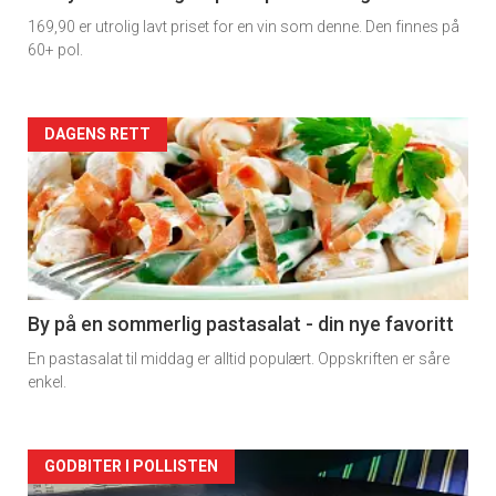
169,90 er utrolig lavt priset for en vin som denne. Den finnes på
60+ pol.
Forsiden
DAGENS RETT
akkurat
nå
-
5
By på en sommerlig pastasalat - din nye favoritt
En pastasalat til middag er alltid populært. Oppskriften er såre
enkel.
Forsiden
GODBITER I POLLISTEN