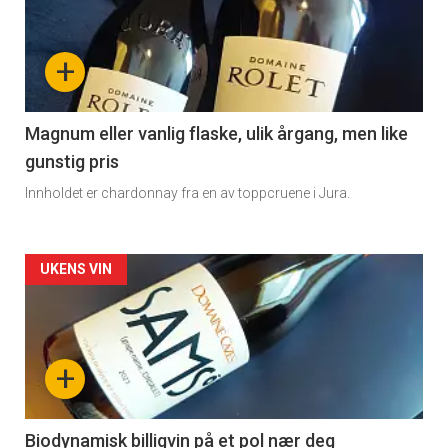
akkurat
nå
+
-
3
Magnum eller vanlig flaske, ulik årgang, men like
gunstig pris
Innholdet er chardonnay fra en av toppcruene i Jura.
Forsiden
UKENS VIN
akkurat
nå
+
-
4
Biodynamisk billigvin på et pol nær deg