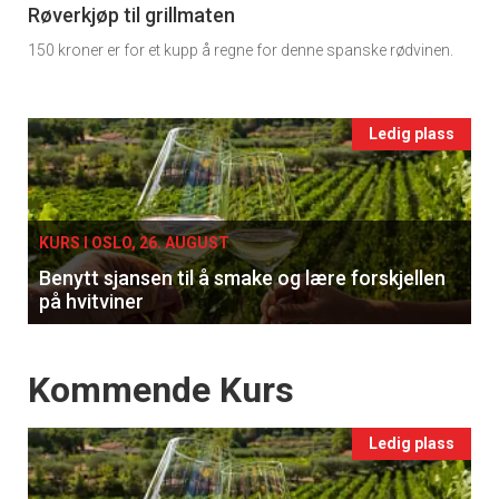
11
tilsendt.
Røverkjøp til grillmaten
150 kroner er for et kupp å regne for denne spanske rødvinen.
Ukens
Registrer deg
vin
Events
Ledig plass
single
KURS I OSLO, 26. AUGUST
Benytt sjansen til å smake og lære forskjellen
på hvitviner
Events
Kommende Kurs
Ledig plass