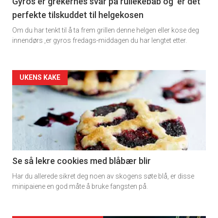
11
Gyros er grekernes svar på rullekebab og er det
perfekte tilskuddet til helgekosen
Om du har tenkt til å ta frem grillen denne helgen eller kose deg
innendørs ,er gyros fredags-middagen du har lengtet etter.
Artikler
UKENS KAKE
detail
-
section
11
Se så lekre cookies med blåbær blir
Har du allerede sikret deg noen av skogens søte blå, er disse
Dagens
minipaiene en god måte å bruke fangsten på.
rett