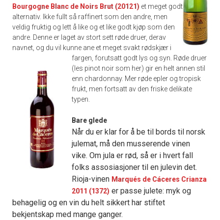
Bourgogne Blanc de Noirs Brut (20121)
et meget godt
alternativ. Ikke fullt så raffinert som den andre, men
veldig fruktig og lett å like og et like godt kjøp som den
andre. Denne er laget av stort sett røde druer, derav
navnet,
og du vil kunne ane et meget svakt rødskjær i
fargen, forutsatt godt lys og syn. Røde druer
(les pinot noir som her) gir en helt annen stil
enn chardonnay. Mer røde epler og tropisk
frukt, men fortsatt av den friske delikate
typen.
Bare glede
Når du er klar for å be til bords til norsk
julemat, må den musserende vinen
vike. Om jula er rød, så er i hvert fall
folks assosiasjoner til en julevin det.
Rioja-vinen
Marqués de Cáceres Crianza
er passe julete: myk og
2011 (1372)
behagelig og en vin du helt sikkert har stiftet
bekjentskap med mange ganger.