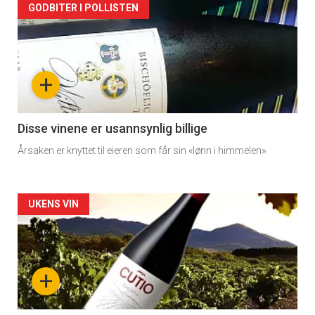
Artikler
GODBITER I POLLISTEN
detail
-
+
section
11
Disse vinene er usannsynlig billige
Årsaken er knyttet til eieren som får sin «lønn i himmelen».
Dagens
rett
×
Artikler
UKENS VIN
2
detail
Få ukentlige nyhetsbrev fra
Apéritif
-
+
Vi tilbyr flere ukentlige nyhetsbrev. Du
section
kan fritt velge hvilke du ønsker å få