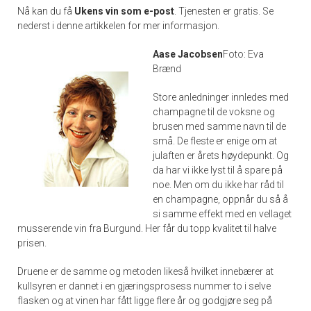
Nå kan du få
Ukens vin som e-post
. Tjenesten er gratis. Se
nederst i denne artikkelen for mer informasjon.
Aase Jacobsen
Foto: Eva
Brænd
Store anledninger innledes med
champagne til de voksne og
brusen med samme navn til de
små. De fleste er enige om at
julaften er årets høydepunkt. Og
da har vi ikke lyst til å spare på
noe. Men om du ikke har råd til
en champagne, oppnår du så å
si samme effekt med en vellaget
musserende vin fra Burgund. Her får du topp kvalitet til halve
prisen.
Druene er de samme og metoden likeså hvilket innebærer at
kullsyren er dannet i en gjæringsprosess nummer to i selve
flasken og at vinen har fått ligge flere år og godgjøre seg på