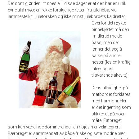
Det som gjør den litt spesiell i disse dager er at den har en unik
evne til å møte en rekke forskjellige retter, fra juleribba, via
lammesteik til juletorsken og ikke minst julebordets kaldretter.
Overfor det røykte
pinnekjøttet må den
imidlertid melde
pass, men der
lønner det seg å
satse på andre
hester (les en kraftig
juleøl og en
tilsvarende akevitt).
Dens allsidighet på
matbordet forklares
med harmoni. Her
er det ingenting som
stikker ut på noen
måte. Fatpreget
som kan være noe dominerende i en riojavin er velintegrert.
Bærpreget er sammensatt av både friske og søte modne bær.