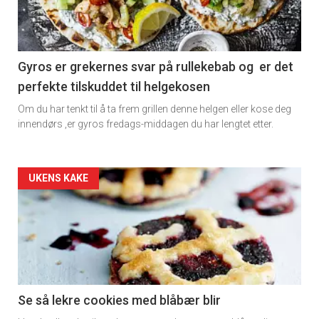
Vi tilbyr flere ukentlige nyhetsbrev. Du
-
kan fritt velge hvilke du ønsker å få
section
tilsendt.
11
Gyros er grekernes svar på rullekebab og er det
Registrer deg
perfekte tilskuddet til helgekosen
Om du har tenkt til å ta frem grillen denne helgen eller kose deg
innendørs ,er gyros fredags-middagen du har lengtet etter.
Artikler
UKENS KAKE
detail
-
section
11
Se så lekre cookies med blåbær blir