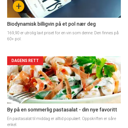
nå
+
-
4
Biodynamisk billigvin på et pol nær deg
169,90 er utrolig lavt priset for en vin som denne. Den finnes på
60+ pol.
Forsiden
DAGENS RETT
akkurat
nå
-
5
By på en sommerlig pastasalat - din nye favoritt
En pastasalat til middag er alltid populært. Oppskriften er såre
enkel.