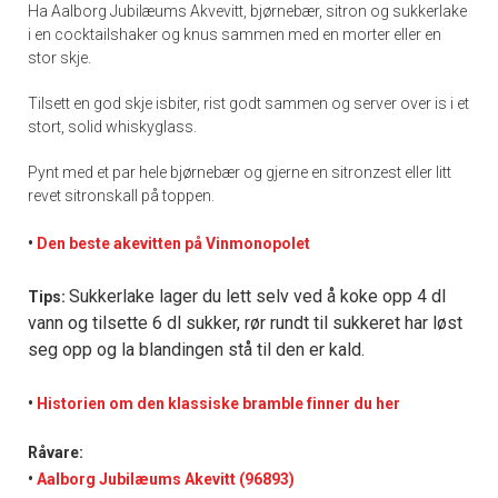
Ha Aalborg Jubilæums Akvevitt, bjørnebær, sitron og sukkerlake
i en cocktailshaker og knus sammen med en morter eller en
stor skje.
Tilsett en god skje isbiter, rist godt sammen og server over is i et
stort, solid whiskyglass.
Pynt med et par hele bjørnebær og gjerne en sitronzest eller litt
revet sitronskall på toppen.
•
Den beste akevitten på Vinmonopolet
Sukkerlake lager du lett selv ved å koke opp 4 dl
Tips:
vann og tilsette 6 dl sukker, rør rundt til sukkeret har løst
seg opp og la blandingen stå til den er kald.
•
Historien om den klassiske bramble finner du her
Råvare:
•
Aalborg Jubilæums Akevitt (96893)