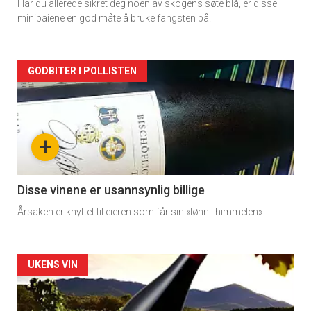
Har du allerede sikret deg noen av skogens søte blå, er disse
Dagens
minipaiene en god måte å bruke fangsten på.
rett
Artikler
GODBITER I POLLISTEN
detail
-
+
section
11
Disse vinene er usannsynlig billige
Årsaken er knyttet til eieren som får sin «lønn i himmelen».
Dagens
rett
Artikler
UKENS VIN
2
detail