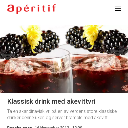
Klassisk drink med akevittvri
Ta en skandinavisk vri på en av verdens store klassiske
drinker denne uken og server bramble med akevitt!
Redaksjonen
16 November 2012 - 13:00