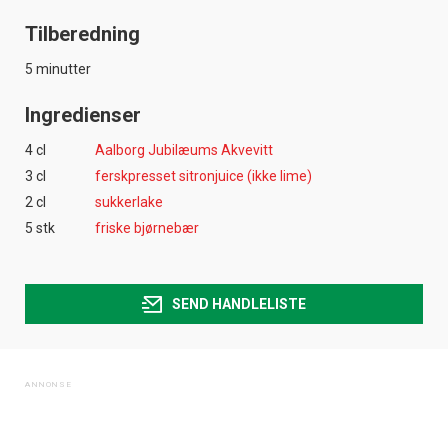
Tilberedning
5 minutter
Ingredienser
4 cl
Aalborg Jubilæums Akvevitt
3 cl
ferskpresset sitronjuice (ikke lime)
2 cl
sukkerlake
5 stk
friske bjørnebær
SEND HANDLELISTE