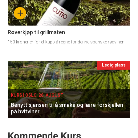
-
+
section
11
Røverkjøp til grillmaten
150 kroner er for et kupp å regne for denne spanske rødvinen.
Ukens
vin
Events
Ledig plass
single
KURS I OSLO, 26. AUGUST
Benytt sjansen til å smake og lære forskjellen
på hvitviner
Events
Kommende Kurs