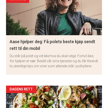
Aase hjelper deg: Få polets beste kjøp sendt
rett til din mobil
Du står på polet og vet ikke hva du skal velge. Fortvil ikke,
for hjelpen er nær: Bestill vår sms-tjeneste og du får tilsendt
to ukentlige tips om viner som allerede står i polhyllene.
×
Artikler
DAGENS RETT
Få ukentlige nyhetsbrev fra
detail
Apéritif