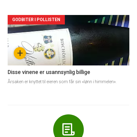
Forsiden
GODBITER I POLLISTEN
akkurat
nå
+
-
6
Disse vinene er usannsynlig billige
Årsaken er knyttet til eieren som får sin «lønn i himmelen».