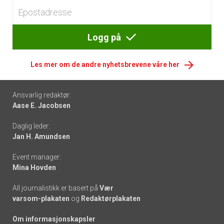
Logg på
Les mer om de andre nyhetsbrevene våre her
Footer
Ansvarlig redaktør:
Aase E. Jacobsen
-
Daglig leder:
links
Jan H. Amundsen
Event manager:
Mina Hovden
All journalistikk er basert på
Vær
varsom-plakaten
og
Redaktørplakaten
Om informasjonskapsler