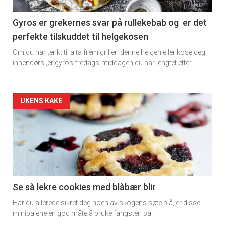
Gyros er grekernes svar på rullekebab og er det
perfekte tilskuddet til helgekosen
Om du har tenkt til å ta frem grillen denne helgen eller kose deg
innendørs ,er gyros fredags-middagen du har lengtet etter.
Forsiden
UKENS KAKE
akkurat
nå
-
2
Se så lekre cookies med blåbær blir
Har du allerede sikret deg noen av skogens søte blå, er disse
minipaiene en god måte å bruke fangsten på.