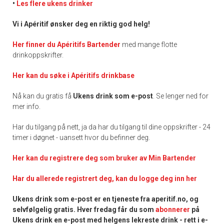
•
Les flere ukens drinker
Vi i Apéritif ønsker deg en riktig god helg!
Her finner du Apéritifs Bartender
med mange flotte
drinkoppskrifter.
Her kan du søke i Apéritifs drinkbase
Nå kan du gratis få
Ukens drink som e-post
. Se lenger ned for
mer info.
Har du tilgang på nett, ja da har du tilgang til dine oppskrifter - 24
timer i døgnet - uansett hvor du befinner deg.
Her kan du registrere deg som bruker av Min Bartender
Har du allerede registrert deg, kan du logge deg inn her
Ukens drink som e-post er en tjeneste fra aperitif.no, og
selvfølgelig gratis. Hver fredag får du som
abonnerer
på
Ukens drink en e-post med helgens lekreste drink - rett i e-