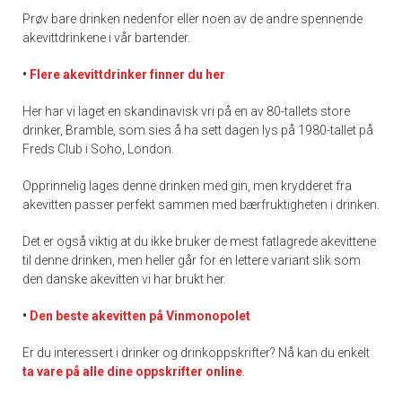
Prøv bare drinken nedenfor eller noen av de andre spennende
akevittdrinkene i vår bartender.
•
Flere akevittdrinker finner du her
Her har vi laget en skandinavisk vri på en av 80-tallets store
drinker, Bramble, som sies å ha sett dagen lys på 1980-tallet på
Freds Club i Soho, London.
Opprinnelig lages denne drinken med gin, men krydderet fra
akevitten passer perfekt sammen med bærfruktigheten i drinken.
Det er også viktig at du ikke bruker de mest fatlagrede akevittene
til denne drinken, men heller går for en lettere variant slik som
den danske akevitten vi har brukt her.
•
Den beste akevitten på Vinmonopolet
Er du interessert i drinker og drinkoppskrifter? Nå kan du enkelt
ta vare på alle dine oppskrifter online
.