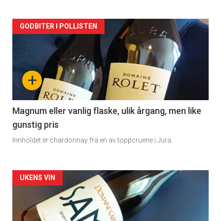
Forsiden
GODBITER I POLLISTEN
akkurat
nå
+
-
3
Magnum eller vanlig flaske, ulik årgang, men like
gunstig pris
Innholdet er chardonnay fra en av toppcruene i Jura.
Forsiden
UKENS VIN
akkurat