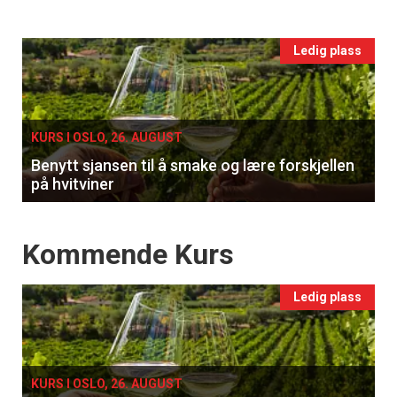
vin
tilsendt.
Events
Ledig plass
Registrer deg
single
KURS I OSLO, 26. AUGUST
Benytt sjansen til å smake og lære forskjellen
på hvitviner
Events
Kommende Kurs
Ledig plass
KURS I OSLO, 26. AUGUST