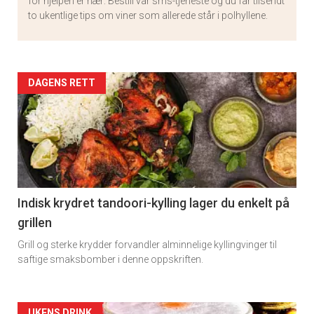
for hjelpen er nær: Bestill vår sms-tjeneste og du får tilsendt
to ukentlige tips om viner som allerede står i polhyllene.
Artikler
DAGENS RETT
detail
-
section
11
Indisk krydret tandoori-kylling lager du enkelt på
grillen
Grill og sterke krydder forvandler alminnelige kyllingvinger til
saftige smaksbomber i denne oppskriften.
UKENS DRINK