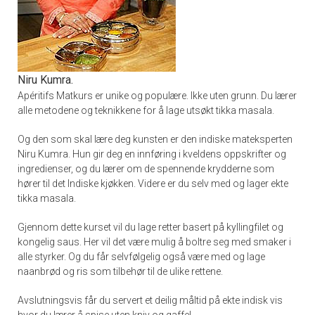
Niru Kumra.
Apéritifs Matkurs er unike og populære. Ikke uten grunn. Du lærer
alle metodene og teknikkene for å lage utsøkt tikka masala.
Og den som skal lære deg kunsten er den indiske mateksperten
Niru Kumra. Hun gir deg en innføring i kveldens oppskrifter og
ingredienser, og du lærer om de spennende krydderne som
hører til det Indiske kjøkken. Videre er du selv med og lager ekte
tikka masala.
Gjennom dette kurset vil du lage retter basert på kyllingfilet og
kongelig saus. Her vil det være mulig å boltre seg med smaker i
alle styrker. Og du får selvfølgelig også være med og lage
naanbrød og ris som tilbehør til de ulike rettene.
Avslutningsvis får du servert et deilig måltid på ekte indisk vis
hvor du lærer å spise uten kniv og gaffel.