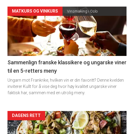
Forsiden
MATKURS OG VINKURS
Vinsmaking i Oslo
akkurat
nå
-
5
Sammenlign franske klassikere og ungarske viner
til en 5-retters meny
Ungarn mot Frankrike, hvilken vin er din favoritt? Denne kvelden
inviterer Kullt for å vise deg hvor høy kvalitet ungarske viner
faktisk har, sammen med en utrolig meny.
Forsiden
DAGENS RETT
akkurat