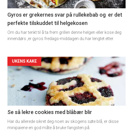
section
11
Gyros er grekernes svar på rullekebab og er det
perfekte tilskuddet til helgekosen
Dagens
Om du har tenkt til å ta frem grillen denne helgen eller kose deg
rett
innendørs ,er gyros fredags-middagen du har lengtet etter.
2
Artikler
UKENS KAKE
detail
×
-
section
Få ukentlige nyhetsbrev fra
11
Se så lekre cookies med blåbær blir
Apéritif
Har du allerede sikret deg noen av skogens søte blå, er disse
Vi tilbyr flere ukentlige nyhetsbrev. Du
Ukens
minipaiene en god måte å bruke fangsten på.
kan fritt velge hvilke du ønsker å få