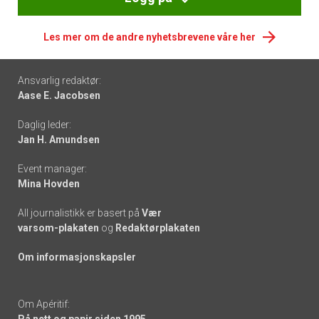
Les mer om de andre nyhetsbrevene våre her
Footer
Ansvarlig redaktør:
Aase E. Jacobsen
-
Daglig leder:
links
Jan H. Amundsen
Event manager:
Mina Hovden
All journalistikk er basert på
Vær
varsom-plakaten
og
Redaktørplakaten
Om informasjonskapsler
Om Apéritif:
På nett og papir siden 1995