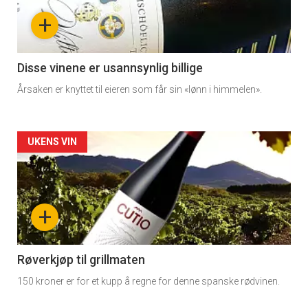
nå
+
-
3
Disse vinene er usannsynlig billige
Årsaken er knyttet til eieren som får sin «lønn i himmelen».
Forsiden
UKENS VIN
akkurat
nå
+
-
4
Røverkjøp til grillmaten
150 kroner er for et kupp å regne for denne spanske rødvinen.