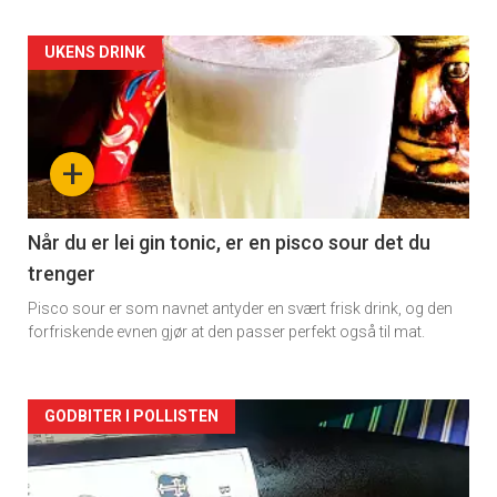
Forsiden
UKENS DRINK
akkurat
nå
+
-
2
Når du er lei gin tonic, er en pisco sour det du
trenger
Pisco sour er som navnet antyder en svært frisk drink, og den
forfriskende evnen gjør at den passer perfekt også til mat.
Forsiden
GODBITER I POLLISTEN
akkurat