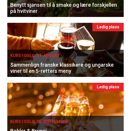
Benytt sjansen til å smake og lære forskjellen
på hvitviner
Ledig plass
KURS I OSLO, 27. AUGUST
Sammenlign franske klassikere og ungarske
viner til en 5-retters meny
Ledig plass
KURS I OSLO, 05. SEPTEMBER
Bobler & Brunsj