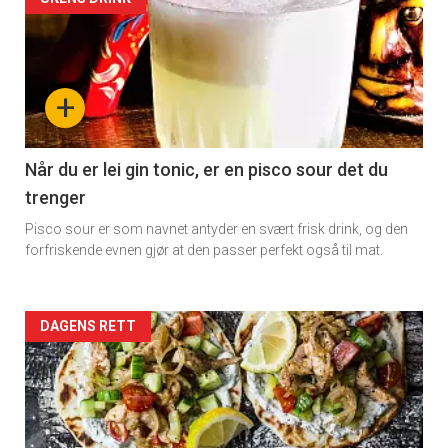
Artikler
detail
-
+
section
11
Når du er lei gin tonic, er en pisco sour det du
trenger
Dagens
Pisco sour er som navnet antyder en svært frisk drink, og den
rett
forfriskende evnen gjør at den passer perfekt også til mat.
Artikler
DAGENS RETT
detail
-