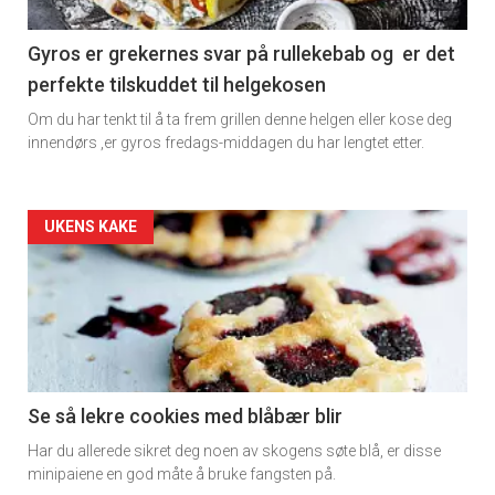
section
11
Gyros er grekernes svar på rullekebab og er det
perfekte tilskuddet til helgekosen
Dagens
Om du har tenkt til å ta frem grillen denne helgen eller kose deg
rett
innendørs ,er gyros fredags-middagen du har lengtet etter.
Artikler
UKENS KAKE
detail
-
section
11
Se så lekre cookies med blåbær blir
Har du allerede sikret deg noen av skogens søte blå, er disse
Dagens
minipaiene en god måte å bruke fangsten på.