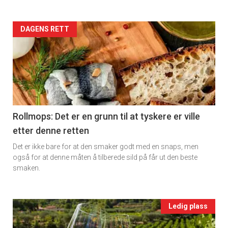
rett
2
Artikler
DAGENS RETT
detail
-
section
11
Rollmops: Det er en grunn til at tyskere er ville
etter denne retten
Ukens
Det er ikke bare for at den smaker godt med en snaps, men
vin
også for at denne måten å tilberede sild på får ut den beste
smaken.
Events
Ledig plass