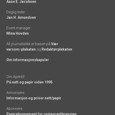
Aase E. Jacobsen
-
Daglig leder:
links
Jan H. Amundsen
Event manager:
Mina Hovden
All journalistikk er basert på
Vær
varsom-plakaten
og
Redaktørplakaten
Om informasjonskapsler
Om Apéritif:
På nett og papir siden 1995
Annonsere:
Informasjon og priser nett/papir
Abonnere:
Papirabonnement for restaurantbransjen