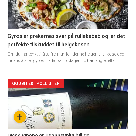
nå
-
2
Gyros er grekernes svar på rullekebab og er det
perfekte tilskuddet til helgekosen
Om du har tenkt til å ta frem grillen denne helgen eller kose deg
innendørs ,er gyros fredags-middagen du har lengtet etter.
Forsiden
GODBITER I POLLISTEN
akkurat
nå
+
-
Disse vinene er usannsynlig billige