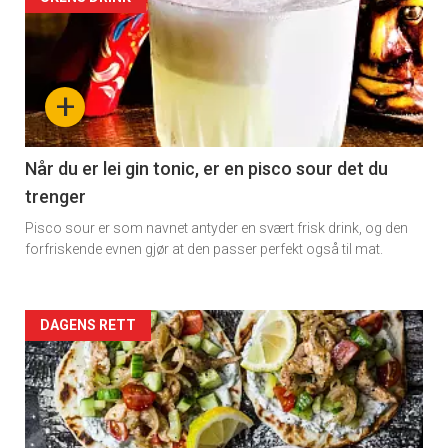
Artikler
detail
-
+
section
11
Når du er lei gin tonic, er en pisco sour det du
trenger
Pisco sour er som navnet antyder en svært frisk drink, og den
forfriskende evnen gjør at den passer perfekt også til mat.
Artikler
DAGENS RETT
detail
-