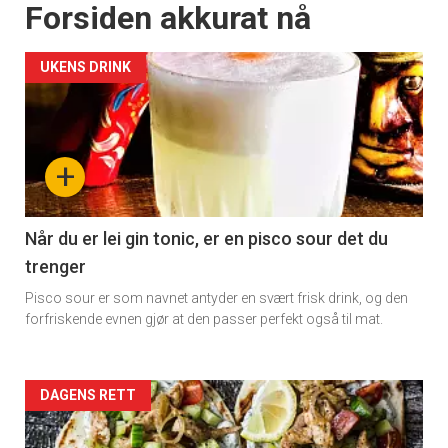
Forsiden akkurat nå
UKENS DRINK
+
Når du er lei gin tonic, er en pisco sour det du
trenger
Pisco sour er som navnet antyder en svært frisk drink, og den
forfriskende evnen gjør at den passer perfekt også til mat.
Forsiden
DAGENS RETT
akkurat