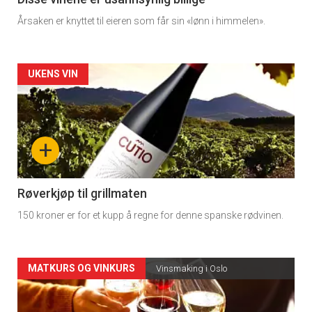
3
Årsaken er knyttet til eieren som får sin «lønn i himmelen».
Forsiden
UKENS VIN
akkurat
nå
+
-
4
Røverkjøp til grillmaten
150 kroner er for et kupp å regne for denne spanske rødvinen.
Forsiden
MATKURS OG VINKURS
Vinsmaking i Oslo
akkurat