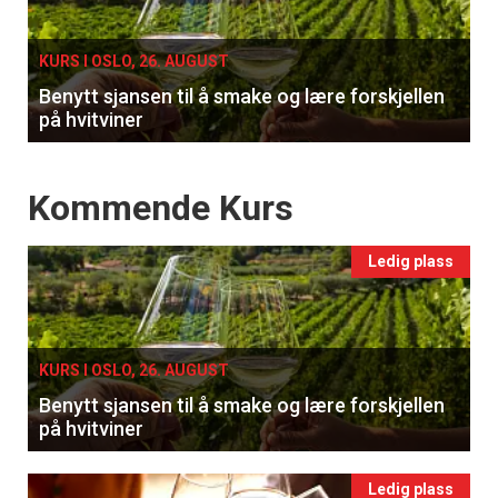
single
KURS I OSLO, 26. AUGUST
Benytt sjansen til å smake og lære forskjellen
på hvitviner
Events
Kommende Kurs
Ledig plass
KURS I OSLO, 26. AUGUST
Benytt sjansen til å smake og lære forskjellen
på hvitviner
Ledig plass