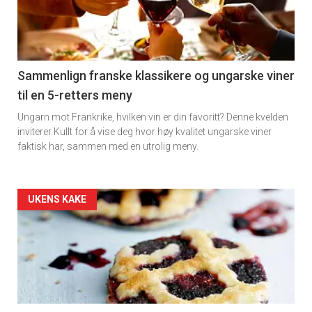
nå
-
5
Sammenlign franske klassikere og ungarske viner
til en 5-retters meny
Ungarn mot Frankrike, hvilken vin er din favoritt? Denne kvelden
inviterer Kullt for å vise deg hvor høy kvalitet ungarske viner
faktisk har, sammen med en utrolig meny.
Forsiden
UKENS KAKE
akkurat
nå
-