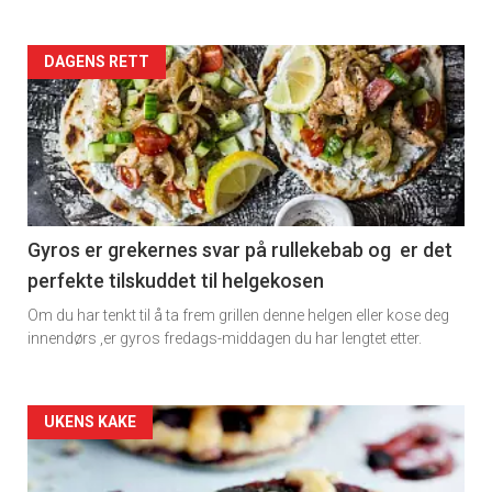
Artikler
DAGENS RETT
detail
-
section
11
Gyros er grekernes svar på rullekebab og er det
perfekte tilskuddet til helgekosen
Dagens
Om du har tenkt til å ta frem grillen denne helgen eller kose deg
rett
innendørs ,er gyros fredags-middagen du har lengtet etter.
2
Artikler
UKENS KAKE
detail