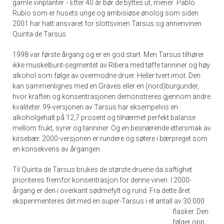
gamle vinplanter. - Etter 40 år bør de byttes ut, mener Pablo
Rubio som er husets unge og ambisiøse ønolog som siden
2001 har hatt ansvaret for slottsvinen Tarsus og annenvinen
Quinta de Tarsus.
1998 var første årgang og er en god start. Men Tarsus tilhører
ikke muskelbunt-segmentet av Ribera med tøffe tanniner og høy
alkohol som følge av overmodne druer. Heller tvert imot. Den
kan sammenlignes med en Graves eller en (nord)burgunder,
hvor kraften og konsentrasjonen demonstreres gjennom andre
kvaliteter. 99-versjonen av Tarsus har eksempelvis en
alkoholgehalt på 12,7 prosent og tilnærmet perfekt balanse
mellom frukt, syrer og tanniner. Og en besnærende ettersmak av
kirsebær. 2000-versjonen er rundere og søtere i bærpreget som
en konsekvens av årgangen.
Til Quinta de Tarsus brukes de største druene da saftighet
prioriteres fremfor konsentrasjon for denne vinen. I 2000-
årgang er den i overkant sødmefylt og rund. Fra dette året
eksperimenteres det med en super-Tarsus i et antall av 30.000
flasker. D
en
følger opp