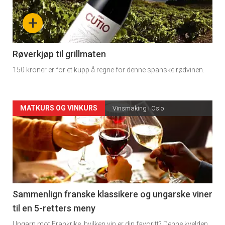
nå
+
-
4
Røverkjøp til grillmaten
150 kroner er for et kupp å regne for denne spanske rødvinen.
Forsiden
MATKURS OG VINKURS
Vinsmaking i Oslo
akkurat
nå
-
5
Sammenlign franske klassikere og ungarske viner
til en 5-retters meny
Ungarn mot Frankrike, hvilken vin er din favoritt? Denne kvelden