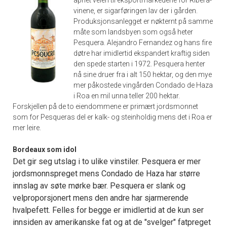
vinene, er sigarføringen lav der i gården.
Produksjonsanlegget er nøkternt på samme
måte som landsbyen som også heter
Pesquera. Alejandro Fernandez og hans fire
døtre har imidlertid ekspandert kraftig siden
den spede starten i 1972. Pesquera henter
nå sine druer fra i alt 150 hektar, og den mye
mer påkostede vingården Condado de Haza
i Roa en mil unna teller 200 hektar.
Forskjellen på de to eiendommene er primært jordsmonnet
som for Pesqueras del er kalk- og steinholdig mens det i Roa er
mer leire.
Bordeaux som idol
Det gir seg utslag i to ulike vinstiler. Pesquera er mer
jordsmonnspreget mens Condado de Haza har større
innslag av søte mørke bær. Pesquera er slank og
velproporsjonert mens den andre har sjarmerende
hvalpefett. Felles for begge er imidlertid at de kun ser
innsiden av amerikanske fat og at de "svelger" fatpreget