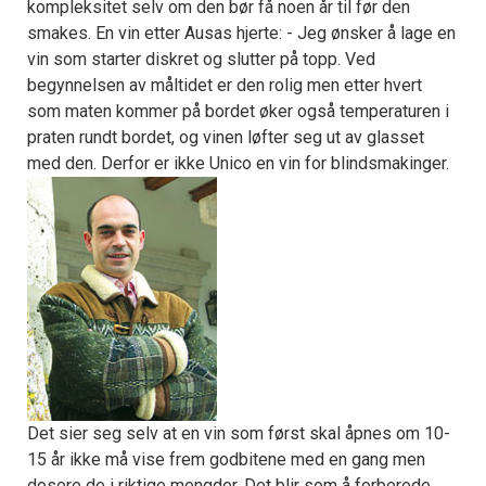
kompleksitet selv om den bør få noen år til før den
smakes. En vin etter Ausas hjerte: - Jeg ønsker å lage en
vin som starter diskret og slutter på topp. Ved
begynnelsen av måltidet er den rolig men etter hvert
som maten kommer på bordet øker også temperaturen i
praten rundt bordet, og vinen løfter seg ut av glasset
med den. Derfor er ikke Unico en vin for blindsmakinger.
Det sier seg selv at en vin som først skal åpnes om 10-
15 år ikke må vise frem godbitene med en gang men
dosere de i riktige mengder. Det blir som å forberede