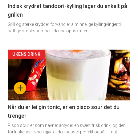
11
Indisk krydret tandoori-kylling lager du enkelt på
grillen
Grill og sterke krydder forvandler alminnelige kyllingvinger til
saftige smaksbomber i denne oppskriften.
Artikler
UKENS DRINK
detail
-
+
section
11
Når du er lei gin tonic, er en pisco sour det du
trenger
Dagens
Pisco sour er som navnet antyder en svært frisk drink, og den
rett
forfriskende evnen gjør at den passer perfekt også til mat.