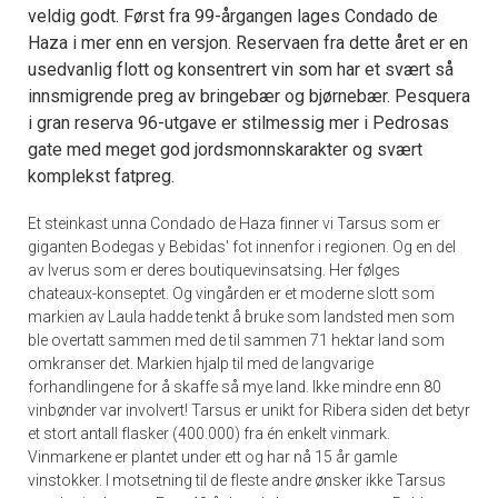
veldig godt. Først fra 99-årgangen lages Condado de
Haza i mer enn en versjon. Reservaen fra dette året er en
usedvanlig flott og konsentrert vin som har et svært så
innsmigrende preg av bringebær og bjørnebær. Pesquera
i gran reserva 96-utgave er stilmessig mer i Pedrosas
gate med meget god jordsmonnskarakter og svært
komplekst fatpreg.
Et steinkast unna Condado de Haza finner vi Tarsus som er
giganten Bodegas y Bebidas' fot innenfor i regionen. Og en del
av Iverus som er deres boutiquevinsatsing. Her følges
chateaux-konseptet. Og vingården er et moderne slott som
markien av Laula hadde tenkt å bruke som landsted men som
ble overtatt sammen med de til sammen 71 hektar land som
omkranser det. Markien hjalp til med de langvarige
forhandlingene for å skaffe så mye land. Ikke mindre enn 80
vinbønder var involvert! Tarsus er unikt for Ribera siden det betyr
et stort antall flasker (400.000) fra én enkelt vinmark.
Vinmarkene er plantet under ett og har nå 15 år gamle
vinstokker. I motsetning til de fleste andre ønsker ikke Tarsus