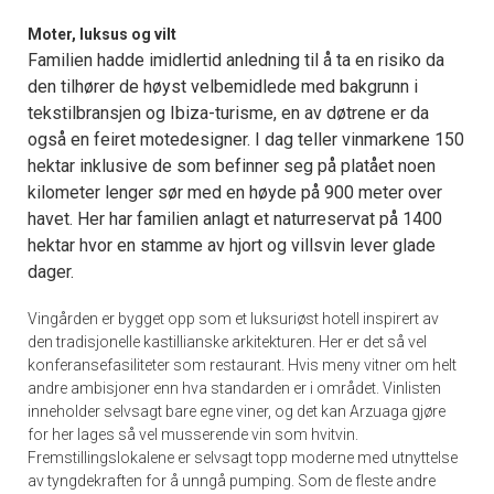
Moter, luksus og vilt
Familien hadde imidlertid anledning til å ta en risiko da
den tilhører de høyst velbemidlede med bakgrunn i
tekstilbransjen og Ibiza-turisme, en av døtrene er da
også en feiret motedesigner. I dag teller vinmarkene 150
hektar inklusive de som befinner seg på platået noen
kilometer lenger sør med en høyde på 900 meter over
havet. Her har familien anlagt et naturreservat på 1400
hektar hvor en stamme av hjort og villsvin lever glade
dager.
Vingården er bygget opp som et luksuriøst hotell inspirert av
den tradisjonelle kastillianske arkitekturen. Her er det så vel
konferansefasiliteter som restaurant. Hvis meny vitner om helt
andre ambisjoner enn hva standarden er i området. Vinlisten
inneholder selvsagt bare egne viner, og det kan Arzuaga gjøre
for her lages så vel musserende vin som hvitvin.
Fremstillingslokalene er selvsagt topp moderne med utnyttelse
av tyngdekraften for å unngå pumping. Som de fleste andre