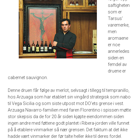
saftigheten
som er
Tarsus'
varemerke,
men
aromaene
er noe
annerledes
siden en
femdel av
druene er
cabernet sauvignon.
Denne druen får følge av merlot, selvsagt i tillegg til tempranillo,
hos Arzuaga som har etablert sin vingård strategisk som nabo
til Vega Sicilia og som siste utpost mot DO'ets grense i vest.
Arzuaga Navarro-familien med faren Florentino i spissen møtte
stor skepsis da de for 20 år siden kjøpte eiendommen siden
ingen andre med føttene godt plantet i Ribera-jorden ville funnet
på å etablere vinmarker så nær grensen. Det faktum at det ikke
hadde vært vinmarker der før talte heller ikke til deres fordel.