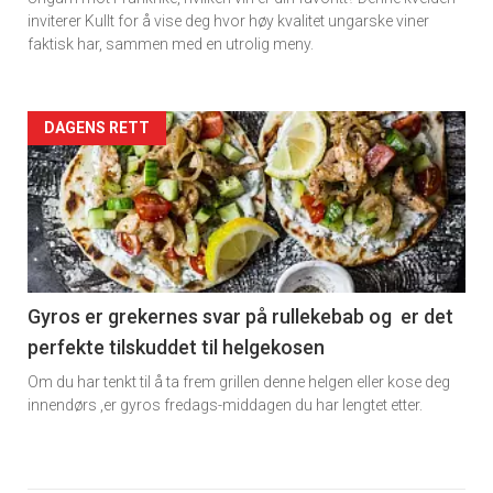
inviterer Kullt for å vise deg hvor høy kvalitet ungarske viner
faktisk har, sammen med en utrolig meny.
Forsiden
DAGENS RETT
akkurat
nå
-
6
Gyros er grekernes svar på rullekebab og er det
perfekte tilskuddet til helgekosen
Om du har tenkt til å ta frem grillen denne helgen eller kose deg
innendørs ,er gyros fredags-middagen du har lengtet etter.