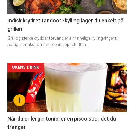
Indisk krydret tandoori-kylling lager du enkelt på
grillen
Grill og sterke krydder forvandler alminnelige kyllingvinger til
saftige smaksbomber i denne oppskriften.
Forsiden
UKENS DRINK
akkurat
nå
+
-
2
Når du er lei gin tonic, er en pisco sour det du
trenger