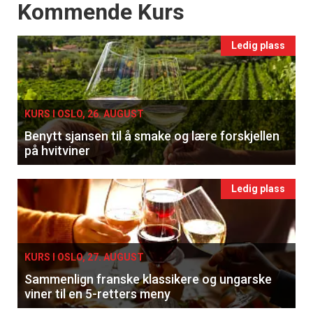
Events
Kommende Kurs
Ledig plass
KURS I OSLO, 26. AUGUST
Benytt sjansen til å smake og lære forskjellen
på hvitviner
Ledig plass
KURS I OSLO, 27. AUGUST
Sammenlign franske klassikere og ungarske
viner til en 5-retters meny