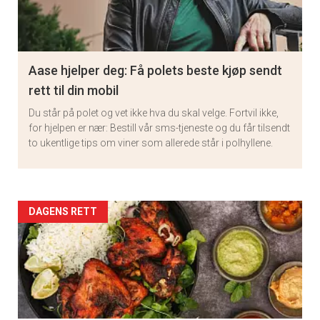
Aase hjelper deg: Få polets beste kjøp sendt
rett til din mobil
Du står på polet og vet ikke hva du skal velge. Fortvil ikke,
for hjelpen er nær: Bestill vår sms-tjeneste og du får tilsendt
to ukentlige tips om viner som allerede står i polhyllene.
Artikler
DAGENS RETT
detail
-
section