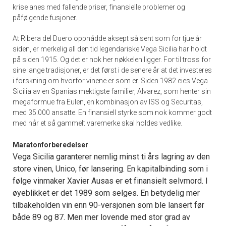
krise anes med fallende priser, finansielle problemer og
påfølgende fusjoner.
At Ribera del Duero oppnådde aksept så sent som for tjue år
siden, er merkelig all den tid legendariske Vega Sicilia har holdt
på siden 1915. Og det er nok her nøkkelen ligger. For til tross for
sine lange tradisjoner, er det først i de senere år at det investeres
i forskning om hvorfor vinene er som er. Siden 1982 eies Vega
Sicilia av en Spanias mektigste familier, Alvarez, som henter sin
megaformue fra Eulen, en kombinasjon av ISS og Securitas,
med 35.000 ansatte. En finansiell styrke som nok kommer godt
med når et så gammelt varemerke skal holdes vedlike.
Maratonforberedelser
Vega Sicilia garanterer nemlig minst ti års lagring av den
store vinen, Unico, før lansering. En kapitalbinding som i
følge vinmaker Xavier Ausas er et finansielt selvmord. I
øyeblikket er det 1989 som selges. En betydelig mer
tilbakeholden vin enn 90-versjonen som ble lansert før
både 89 og 87. Men mer lovende med stor grad av