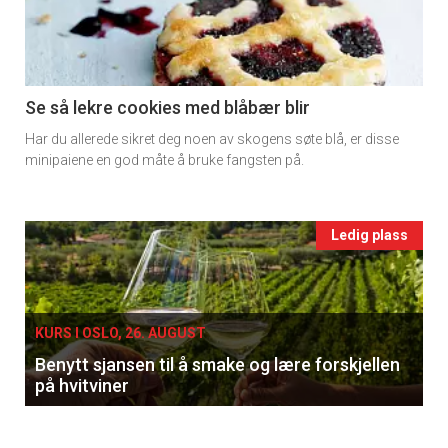
-
section
11
Se så lekre cookies med blåbær blir
Har du allerede sikret deg noen av skogens søte blå, er disse
Ukens
minipaiene en god måte å bruke fangsten på.
vin
Events
Ledig plass
single
KURS I OSLO, 26. AUGUST
Benytt sjansen til å smake og lære forskjellen
på hvitviner