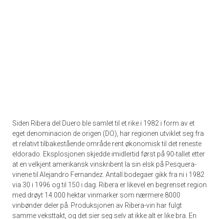
Siden Ribera del Duero ble samlet til et rike i 1982 i form av et
eget denominacion de origen (DO), har regionen utviklet seg fra
et relativt tilbakestående område rent økonomisk til det reneste
eldorado. Eksplosjonen skjedde imidlertid først på 90-tallet etter
at en velkjent amerikansk vinskribent la sin elsk på Pesquera-
vinene til Alejandro Fernandez. Antall bodegaer gikk fra ni i 1982
via 30 i 1996 og til 150 i dag. Ribera er likevel en begrenset region
med drøyt 14.000 hektar vinmarker som nærmere 8000
vinbønder deler på. Produksjonen av Ribera-vin har fulgt
samme veksttakt, og det sier seg selv at ikke alt er like bra. En