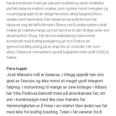
havet kombinert med sør-sørvest orientering sikrer imidlertid
perfekt balanse mellom sukker, syre og ikke minst mengden og
modningsgraden til de viktige fenolene, altså fargestoffene i
skallet samt tanninene. Den lokale tempranilloklonen har
tilpasset seg det tøffe klimaet i Ribera ved å utvikle tykkere skall
hvilket gir mørkere farge og mer tanniner til den ferdige vinen enn
eksempelvis i Rioja. Det skrinne kalksteinsjordsmonnet
kombinert med kraftig beskjæring gir hos Pedros en
gjennomsnittlig avling på en drøy kilo pr vinstokk. Her som
ellers i Ribera er vinmarkene spredt beplantet med rundt 3.000 pr
hektar.
Flere toppår
José Manuels mål er balanse, i tillegg oppnår han stor
grad av finesse og ikke minst et meget godt integrert
fatpreg. I motsetning til mange av sine kolleger i Ribera
har Viña Pedrosa beholdt troen på amerikanske fat, om
enn i kombinasjon med like mye franske fat.
Hemmeligheten er å finne i en relativt liten andel nye fat
med ikke for kraftig toasting. Tiden i fat varierer fra 8