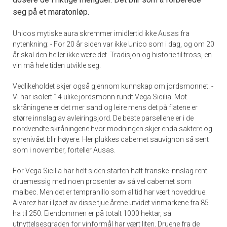
seg på et maratonløp.
Unicos mytiske aura skremmer imidlertid ikke Ausas fra
nytenkning: - For 20 år siden var ikke Unico som i dag, og om 20
år skal den heller ikke være det. Tradisjon og historie til tross, en
vin må hele tiden utvikle seg.
Vedlikeholdet skjer også gjennom kunnskap om jordsmonnet. -
Vi har isolert 14 ulike jordsmonn rundt Vega Sicilia. Mot
skråningene er det mer sand og leire mens det på flatene er
større innslag av avleiringsjord. De beste parsellene er i de
nordvendte skråningene hvor modningen skjer enda saktere og
syrenivået blir høyere. Her plukkes cabernet sauvignon så sent
som i november, forteller Ausas.
For Vega Sicilia har helt siden starten hatt franske innslag rent
druemessig med noen prosenter av så vel cabernet som
malbec. Men det er tempranillo som alltid har vært hoveddrue.
Alvarez har i løpet av disse tjue årene utvidet vinmarkene fra 85
ha til 250. Eiendommen er på totalt 1000 hektar, så
utnyttelsesgraden for vinformål har vært liten. Druene fra de