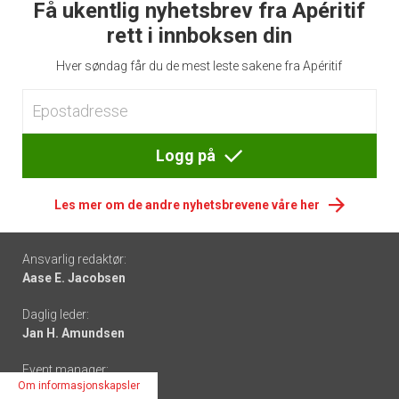
Få ukentlig nyhetsbrev fra Apéritif
rett i innboksen din
Hver søndag får du de mest leste sakene fra Apéritif
Logg på
Les mer om de andre nyhetsbrevene våre her
Footer
Ansvarlig redaktør:
Aase E. Jacobsen
-
Daglig leder:
links
Jan H. Amundsen
Event manager:
Om informasjonskapsler
Mina Hovden