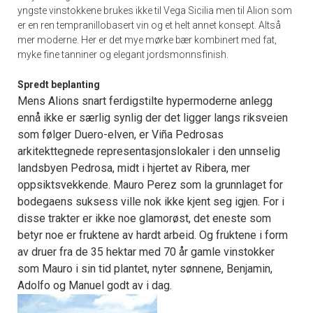
yngste vinstokkene brukes ikke til Vega Sicilia men til Alion som
er en ren tempranillobasert vin og et helt annet konsept. Altså
mer moderne. Her er det mye mørke bær kombinert med fat,
myke fine tanniner og elegant jordsmonnsfinish.
Spredt beplanting
Mens Alions snart ferdigstilte hypermoderne anlegg
ennå ikke er særlig synlig der det ligger langs riksveien
som følger Duero-elven, er Viña Pedrosas
arkitekttegnede representasjonslokaler i den unnselig
landsbyen Pedrosa, midt i hjertet av Ribera, mer
oppsiktsvekkende. Mauro Perez som la grunnlaget for
bodegaens suksess ville nok ikke kjent seg igjen. For i
disse trakter er ikke noe glamorøst, det eneste som
betyr noe er fruktene av hardt arbeid. Og fruktene i form
av druer fra de 35 hektar med 70 år gamle vinstokker
som Mauro i sin tid plantet, nyter sønnene, Benjamin,
Adolfo og Manuel godt av i dag.