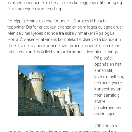
kvalitetsprodusenter i Ribera brukes kun eggehvite til klaring og
filtrering regnes som en uting.
Foreløpig er vinstokkene for unge til å brukes til husets
toppviner. Derfor er det kun crianza'en som lages av egne druer.
Men selv her kjøpes det noe fra eldre vinmarker i Roa og La
Horra. Årsaken er at vinens kompleksitet øker ved å blande inn
druer fra de to andre sonene hvor druene modner saktere enn
på flatene rundt hotellet hvor jordsmonnet dessuten er tyngre.
På platået
oppnås en helt
annen stil,
lavere utbytte og
dermed høyere
konsentrasjon
men samtidig
større
problemer med
modningen.
2000 crianza
som er klar for markedet er intens i aromaene med rund og