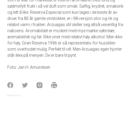
sødmefylt frukt i så vel duft som smak. Saftig, krydret, smaksrik
og lett å like. Reserva Especial som kun lages i de beste år av
druer fra 80 år gamle vinstokker, er i 98-versjon stor og rik og
relativt varm i frukten. Arzuagas stil skiller seg altså vesentlig fra
naboens. Aromabildet er modent med mye mørke søte bær,
animalskhet og fat. Rike viner med relativt høy alkohol. Men ikke
for høy. Gran Reserva 1996 er så representativ for husstilen
som overhodet mulig. Perfekt til vilt. Men Arzuagas egen hjorter
står ikke på menyen. De er bare til pynt.
Foto: Jan H. Amundsen