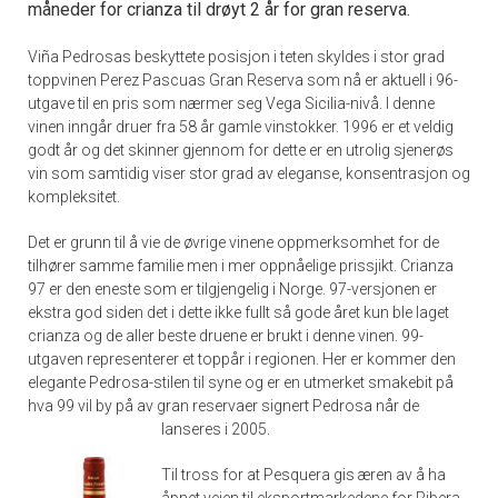
måneder for crianza til drøyt 2 år for gran reserva.
Viña Pedrosas beskyttete posisjon i teten skyldes i stor grad
toppvinen Perez Pascuas Gran Reserva som nå er aktuell i 96-
utgave til en pris som nærmer seg Vega Sicilia-nivå. I denne
vinen inngår druer fra 58 år gamle vinstokker. 1996 er et veldig
godt år og det skinner gjennom for dette er en utrolig sjenerøs
vin som samtidig viser stor grad av eleganse, konsentrasjon og
kompleksitet.
Det er grunn til å vie de øvrige vinene oppmerksomhet for de
tilhører samme familie men i mer oppnåelige prissjikt. Crianza
97 er den eneste som er tilgjengelig i Norge. 97-versjonen er
ekstra god siden det i dette ikke fullt så gode året kun ble laget
crianza og de aller beste druene er brukt i denne vinen. 99-
utgaven representerer et toppår i regionen. Her er kommer den
elegante Pedrosa-stilen til syne og er en utmerket smakebit på
hva 99 vil by på av gran reservaer signert Pedrosa når de
lanseres i 2005.
Til tross for at Pesquera gis æren av å ha
åpnet veien til eksportmarkedene for Ribera-