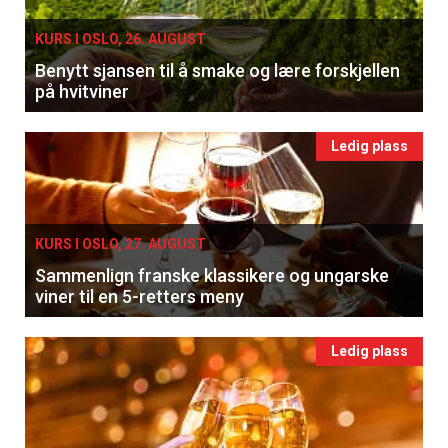
KURS I OSLO, 26. AUGUST
Benytt sjansen til å smake og lære forskjellen
på hvitviner
Ledig plass
KURS I OSLO, 27. AUGUST
Sammenlign franske klassikere og ungarske
viner til en 5-retters meny
Ledig plass