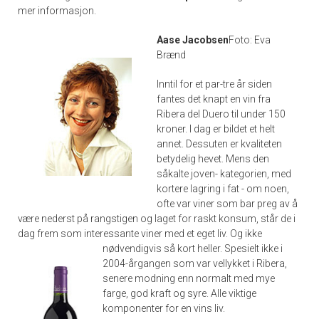
mer informasjon.
Aase Jacobsen
Foto: Eva
Brænd
Inntil for et par-tre år siden
fantes det knapt en vin fra
Ribera del Duero til under 150
kroner. I dag er bildet et helt
annet. Dessuten er kvaliteten
betydelig hevet. Mens den
såkalte joven- kategorien, med
kortere lagring i fat - om noen,
ofte var viner som bar preg av å
være nederst på rangstigen og laget for raskt konsum, står de i
dag frem som interessante viner med et eget liv. Og ikke
nødvendigvis så kort heller.
Spesielt ikke i
2004-årgangen som var vellykket i Ribera,
senere modning enn normalt med mye
farge, god kraft og syre. Alle viktige
komponenter for en vins liv.