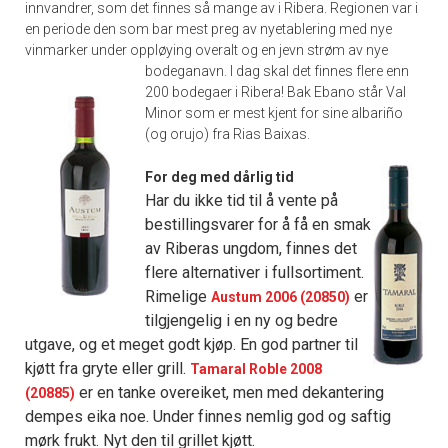
innvandrer, som det finnes så mange av i Ribera. Regionen var i
en periode den som bar mest preg av nyetablering med nye
vinmarker under oppløying overalt og en jevn strøm av nye
bodeganavn.
I dag skal det finnes flere enn
200 bodegaer i Ribera! Bak Ebano står Val
Minor som er mest kjent for sine albariño
(og orujo) fra Rias Baixas.
For deg med dårlig tid
Har du ikke tid til å vente på
bestillingsvarer for å få en smak
av Riberas ungdom, finnes det
flere alternativer i fullsortiment.
Rimelige
er
Austum 2006 (20850)
tilgjengelig i en ny og bedre
utgave, og et meget godt kjøp. En god partner til
kjøtt fra gryte eller grill.
Tamaral Roble 2008
er en tanke overeiket, men med dekantering
(20885)
dempes eika noe. Under finnes nemlig god og saftig
mørk frukt. Nyt den til grillet kjøtt.