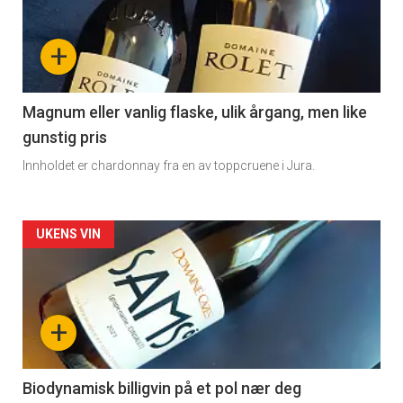
akkurat
nå
+
-
3
Magnum eller vanlig flaske, ulik årgang, men like
gunstig pris
Innholdet er chardonnay fra en av toppcruene i Jura.
Forsiden
UKENS VIN
akkurat
nå
+
-
4
Biodynamisk billigvin på et pol nær deg