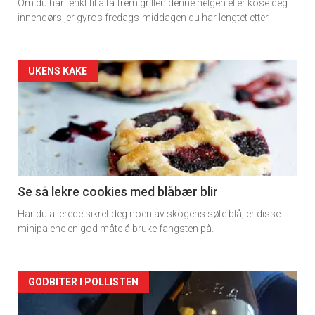
Om du har tenkt til å ta frem grillen denne helgen eller kose deg
innendørs ,er gyros fredags-middagen du har lengtet etter.
Forsiden
UKENS KAKE
akkurat
nå
-
2
Se så lekre cookies med blåbær blir
Har du allerede sikret deg noen av skogens søte blå, er disse
minipaiene en god måte å bruke fangsten på.
Forsiden
GODBITER I POLLISTEN