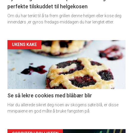
perfekte tilskuddet til helgekosen
Om du har tenkt til å ta frem grillen denne helgen eller kose deg
innendørs ,er gyros fredags-middagen du har lengtet etter.
Artikler
UKENS KAKE
detail
-
section
11
Se så lekre cookies med blåbær blir
Har du allerede sikret deg noen av skogens søte blå, er disse
Dagens
minipaiene en god måte å bruke fangsten på.
rett