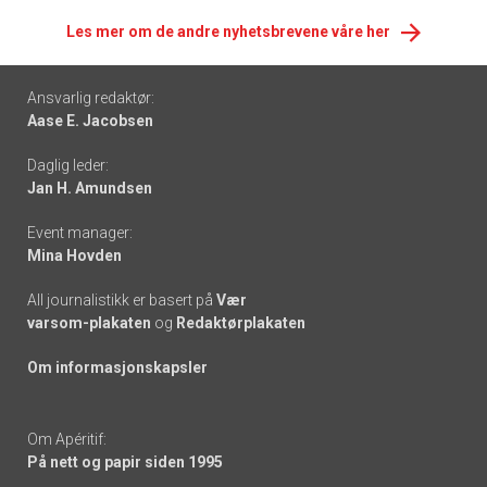
Les mer om de andre nyhetsbrevene våre her
Footer
Ansvarlig redaktør:
Aase E. Jacobsen
-
Daglig leder:
links
Jan H. Amundsen
Event manager:
Mina Hovden
All journalistikk er basert på
Vær
varsom-plakaten
og
Redaktørplakaten
Om informasjonskapsler
Om Apéritif:
På nett og papir siden 1995