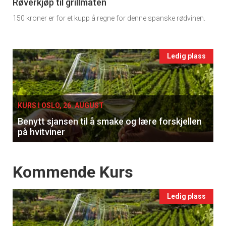
11
Røverkjøp til grillmaten
tilsendt.
150 kroner er for et kupp å regne for denne spanske rødvinen.
Ukens
Registrer deg
vin
Events
Ledig plass
single
KURS I OSLO, 26. AUGUST
Benytt sjansen til å smake og lære forskjellen
på hvitviner
Events
Kommende Kurs
Ledig plass