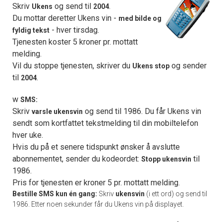
Skriv
og send til
.
Ukens
2004
Du mottar deretter Ukens vin -
med bilde og
- hver tirsdag.
fyldig tekst
Tjenesten koster 5 kroner pr. mottatt
melding.
Vil du stoppe tjenesten, skriver du
og sender
Ukens stop
til
.
2004
w
SMS:
Skriv
og send til 1986. Du får Ukens vin
varsle ukensvin
sendt som kortfattet tekstmelding til din mobiltelefon
hver uke.
Hvis du på et senere tidspunkt ønsker å avslutte
abonnementet, sender du kodeordet:
til
Stopp ukensvin
1986.
Pris for tjenesten er kroner 5 pr. mottatt melding.
Bestille SMS kun én gang:
Skriv
ukensvin
(i ett ord) og send til
1986. Etter noen sekunder får du Ukens vin på displayet.