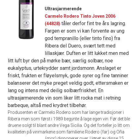
Ultrasjarmerende
Carmelo Rodero Tinto Joven 2006
tåler derfor fint tre års lagring.
(44828)
Fargen er som vi kan forvente av ung
god tempranillo (eller tinto fino) fra
Ribera del Duero, svært tett med
lillaskjær. Duften er litt lukket men med
litt luft byr den på mørke bær, særlig solbær, noe
eukalyptus, urtekrydder samt jordsmonn. Anslaget er
friskt, frukten er fløyelsmyk, gode syrer og fine tanniner
balanserer det myke preget veldig godt, ettersmaken er
lang og intens med deilig solbærfriskhet. En
ultrasjarmerende vin som liker litt rocka mat i retning
barbeque, altså med krydret tilbehør.
Produsenten er Carmelo Rodero som har lange tradisjoner i
Ribera men som først i 1989 begynte å lage egen vin. Før det ble
druene solgt til blant andre Vega Sicilia. Og det forteller jo litt om
kvaliteten på vinmarkene som familiene Rodero (far) og Oña
(mor) disponerer over.
I løpet av disse 15