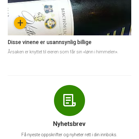
akkurat
nå
+
-
6
Disse vinene er usannsynlig billige
Årsaken er knyttet til eieren som får sin «lønn i himmelen».
Nyhetsbrev
Få nyeste oppskrifter og nyheter rett i din innboks.