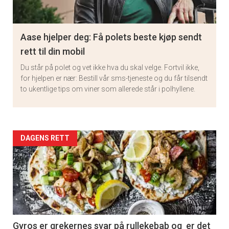
Aase hjelper deg: Få polets beste kjøp sendt
rett til din mobil
Du står på polet og vet ikke hva du skal velge. Fortvil ikke,
for hjelpen er nær: Bestill vår sms-tjeneste og du får tilsendt
to ukentlige tips om viner som allerede står i polhyllene.
Artikler
DAGENS RETT
detail
-
section
11
Gyros er grekernes svar på rullekebab og er det