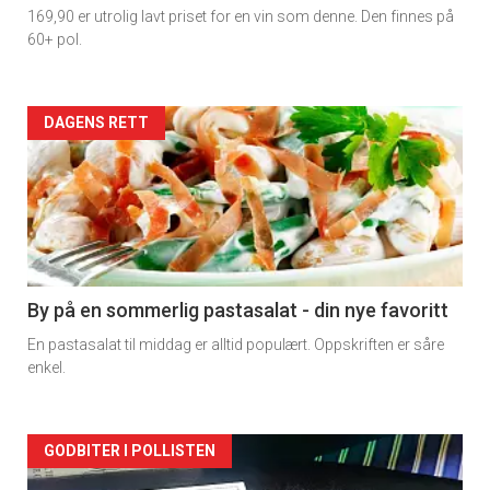
169,90 er utrolig lavt priset for en vin som denne. Den finnes på
60+ pol.
Forsiden
DAGENS RETT
akkurat
nå
-
5
By på en sommerlig pastasalat - din nye favoritt
En pastasalat til middag er alltid populært. Oppskriften er såre
enkel.
Forsiden
GODBITER I POLLISTEN