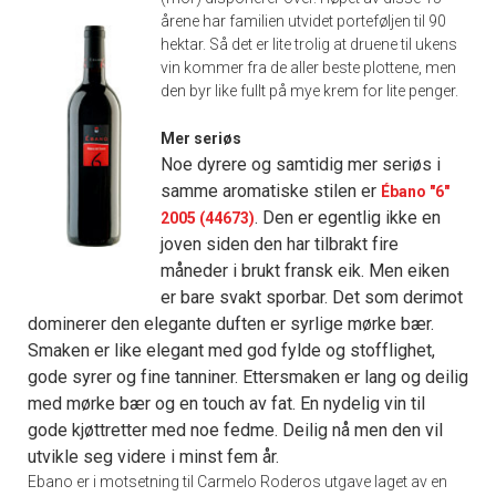
årene har familien utvidet porteføljen til 90
hektar. Så det er lite trolig at druene til ukens
vin kommer fra de aller beste plottene, men
den byr like fullt på mye krem for lite penger.
Mer seriøs
Noe dyrere og samtidig mer seriøs i
samme aromatiske stilen er
Ébano "6"
. Den er egentlig ikke en
2005 (44673)
joven siden den har tilbrakt fire
måneder i brukt fransk eik. Men eiken
er bare svakt sporbar. Det som derimot
dominerer den elegante duften er syrlige mørke bær.
Smaken er like elegant med god fylde og stofflighet,
gode syrer og fine tanniner. Ettersmaken er lang og deilig
med mørke bær og en touch av fat. En nydelig vin til
gode kjøttretter med noe fedme. Deilig nå men den vil
utvikle seg videre i minst fem år.
Ebano er i motsetning til Carmelo Roderos utgave laget av en