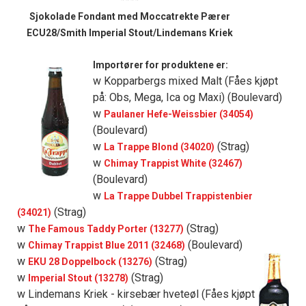
Sjokolade Fondant med Moccatrekte Pærer
ECU28/Smith Imperial Stout/Lindemans Kriek
Importører for produktene er:
w Kopparbergs mixed Malt (Fåes kjøpt
på: Obs, Mega, Ica og Maxi) (Boulevard)
w
Paulaner Hefe-Weissbier (34054)
(Boulevard)
w
(Strag)
La Trappe Blond (34020)
w
Chimay Trappist White (32467)
(Boulevard)
w
La Trappe Dubbel Trappistenbier
(Strag)
(34021)
w
(Strag)
The Famous Taddy Porter (13277)
w
(Boulevard)
Chimay Trappist Blue 2011 (32468)
w
(Strag)
EKU 28 Doppelbock (13276)
w
(Strag)
Imperial Stout (13278)
w Lindemans Kriek - kirsebær hveteøl (Fåes kjøpt