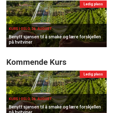
Events
Ledig plass
single
KURS I OSLO, 26. AUGUST
Benytt sjansen til å smake og lære forskjellen
på hvitviner
Events
Kommende Kurs
Ledig plass
KURS I OSLO, 26. AUGUST
Benytt sjansen til å smake og lære forskjellen
på hvitviner