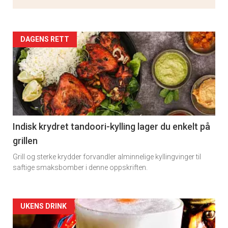
Artikler
DAGENS RETT
detail
-
section
11
Indisk krydret tandoori-kylling lager du enkelt på
grillen
Grill og sterke krydder forvandler alminnelige kyllingvinger til
saftige smaksbomber i denne oppskriften.
Artikler
UKENS DRINK