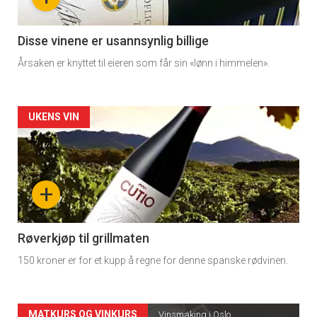
-
3
Disse vinene er usannsynlig billige
Årsaken er knyttet til eieren som får sin «lønn i himmelen».
Forsiden
UKENS VIN
akkurat
nå
+
-
4
Røverkjøp til grillmaten
150 kroner er for et kupp å regne for denne spanske rødvinen.
MATKURS OG VINKURS
Vinsmaking i Oslo