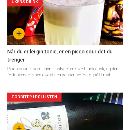
Forsiden
UKENS DRINK
akkurat
nå
+
-
2
Når du er lei gin tonic, er en pisco sour det du
trenger
Pisco sour er som navnet antyder en svært frisk drink, og den
forfriskende evnen gjør at den passer perfekt også til mat.
Forsiden
GODBITER I POLLISTEN
akkurat
nå
+