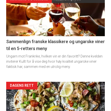
Forsiden
akkurat
nå
-
5
Sammenlign franske klassikere og ungarske viner
til en 5-retters meny
Ungarn mot Frankrike, hvilken vin er din favoritt? Denne kvelden
inviterer Kullt for å vise deg hvor høy kvalitet ungarske viner
faktisk har, sammen med en utrolig meny.
Forsiden
DAGENS RETT
akkurat
nå