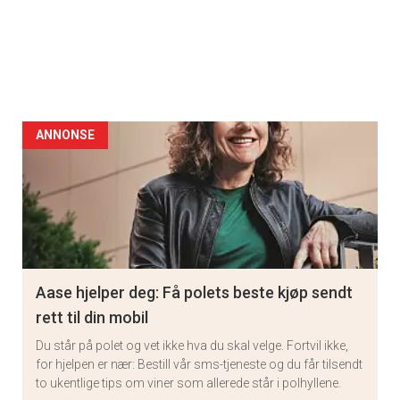
ANNONSE
Aase hjelper deg: Få polets beste kjøp sendt
rett til din mobil
Du står på polet og vet ikke hva du skal velge. Fortvil ikke,
for hjelpen er nær: Bestill vår sms-tjeneste og du får tilsendt
to ukentlige tips om viner som allerede står i polhyllene.