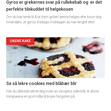
11
Gyros er grekernes svar på rullekebab og er det
perfekte tilskuddet til helgekosen
×
Dagens
Om du har tenkt til å ta frem grillen denne helgen eller kose deg
rett
innendørs ,er gyros fredags-middagen du har lengtet etter.
Få ukentlige nyhetsbrev fra
2
Apéritif
Artikler
UKENS KAKE
Vi tilbyr flere ukentlige nyhetsbrev. Du
kan fritt velge hvilke du ønsker å få
detail
tilsendt.
-
Registrer deg
section
11
Se så lekre cookies med blåbær blir
Har du allerede sikret deg noen av skogens søte blå, er disse
Ukens
minipaiene en god måte å bruke fangsten på.
vin