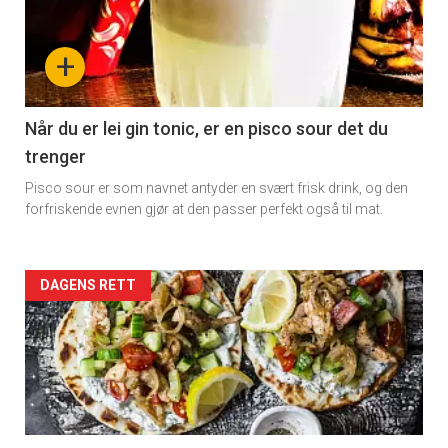
detail
-
+
section
11
Når du er lei gin tonic, er en pisco sour det du
trenger
Dagens
Pisco sour er som navnet antyder en svært frisk drink, og den
rett
forfriskende evnen gjør at den passer perfekt også til mat.
Artikler
DAGENS RETT
detail
-
section