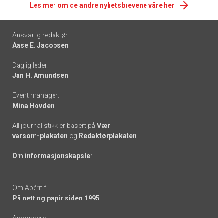
Les mer om de andre nyhetsbrevene våre her
Footer
Ansvarlig redaktør:
Aase E. Jacobsen
-
Daglig leder:
links
Jan H. Amundsen
Event manager:
Mina Hovden
All journalistikk er basert på
Vær
varsom-plakaten
og
Redaktørplakaten
Om informasjonskapsler
Om Apéritif:
På nett og papir siden 1995
Annonsere: