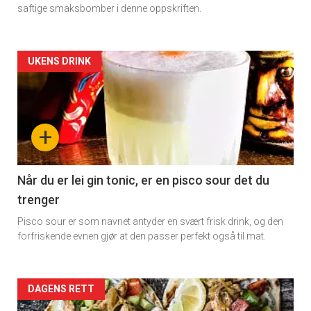
saftige smaksbomber i denne oppskriften.
Artikler
UKENS DRINK
detail
-
+
section
11
Når du er lei gin tonic, er en pisco sour det du
trenger
Dagens
Pisco sour er som navnet antyder en svært frisk drink, og den
rett
forfriskende evnen gjør at den passer perfekt også til mat.
Artikler
DAGENS RETT