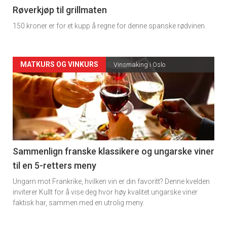
4
Røverkjøp til grillmaten
150 kroner er for et kupp å regne for denne spanske rødvinen.
Forsiden
MATKURS OG VINKURS
Vinsmaking i Oslo
akkurat
nå
-
5
Sammenlign franske klassikere og ungarske viner
til en 5-retters meny
Ungarn mot Frankrike, hvilken vin er din favoritt? Denne kvelden
inviterer Kullt for å vise deg hvor høy kvalitet ungarske viner
faktisk har, sammen med en utrolig meny.