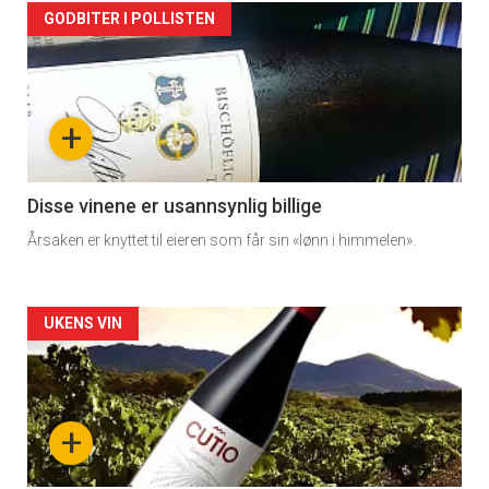
Forsiden
GODBITER I POLLISTEN
akkurat
nå
+
-
3
Disse vinene er usannsynlig billige
Årsaken er knyttet til eieren som får sin «lønn i himmelen».
Forsiden
UKENS VIN
akkurat
nå
+
-