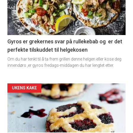
detail
-
section
11
Gyros er grekernes svar på rullekebab og er det
perfekte tilskuddet til helgekosen
Dagens
Om du har tenkt til å ta frem grillen denne helgen eller kose deg
rett
innendørs ,er gyros fredags-middagen du har lengtet etter.
2
Artikler
UKENS KAKE
detail
-
section