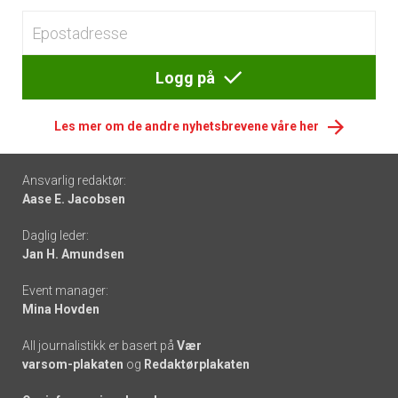
Logg på
Les mer om de andre nyhetsbrevene våre her
Footer
Ansvarlig redaktør:
Aase E. Jacobsen
-
Daglig leder:
links
Jan H. Amundsen
Event manager:
Mina Hovden
All journalistikk er basert på
Vær
varsom-plakaten
og
Redaktørplakaten