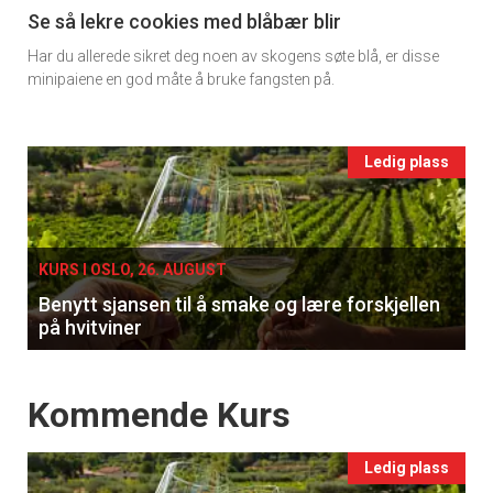
11
Se så lekre cookies med blåbær blir
Har du allerede sikret deg noen av skogens søte blå, er disse
Ukens
minipaiene en god måte å bruke fangsten på.
vin
Events
Ledig plass
single
KURS I OSLO, 26. AUGUST
Benytt sjansen til å smake og lære forskjellen
på hvitviner
Events
Kommende Kurs
Ledig plass