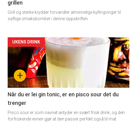
grillen
Grill og sterke krydder forvandler alminnelige kyllingvinger til
saftige smaksbomber i denne oppskriften.
Forsiden
UKENS DRINK
akkurat
nå
+
-
2
Når du er lei gin tonic, er en pisco sour det du
trenger
Pisco sour er som navnet antyder en svært frisk drink, og den
forfriskende evnen gjør at den passer perfekt også til mat.