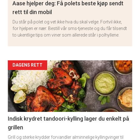
Aase hjelper deg: Få polets beste kjøp sendt
rett til din mobil
Du står på polet og vet ikke hva du skal velge. Fortvil ikke,
for hjelpen er nær: Bestill vår sms-tjeneste og du får tilsendt
to ukentlige tips om viner som allerede står i polhyllene.
Artikler
DAGENS RETT
detail
-
section
11
Indisk krydret tandoori-kylling lager du enkelt på
grillen
Grill og sterke krydder forvandler alminnelige kyllingvinger til