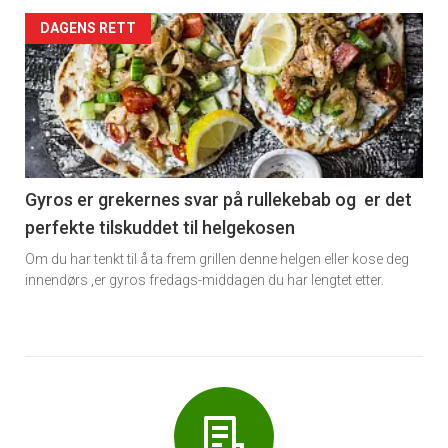
Forsiden
DAGENS RETT
akkurat
nå
-
6
Gyros er grekernes svar på rullekebab og er det
perfekte tilskuddet til helgekosen
Om du har tenkt til å ta frem grillen denne helgen eller kose deg
innendørs ,er gyros fredags-middagen du har lengtet etter.