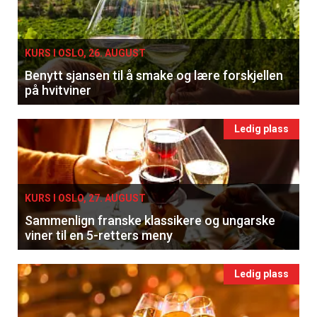
KURS I OSLO, 26. AUGUST
Benytt sjansen til å smake og lære forskjellen
på hvitviner
Ledig plass
KURS I OSLO, 27. AUGUST
Sammenlign franske klassikere og ungarske
viner til en 5-retters meny
Ledig plass