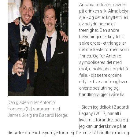
Antonio forklarer navnet
på drinken slik: Alma betyr
sjel - og det er knyttet til en
av betydningene av
treenighet. Den andre
betydningen er knyttet til
selve ordet - et triangel er
det sterkeste formen som
finnes. Og for Antonio
symboliseres det med
mot, utholdenhet og det å
feile. - disse tre ordene
utfyller hverandre og hver
eneste beslutning og
handling vi gjør i våre liv.
Den glade vinner Antonio
- Siden jeg deltok i Bacardi
Fonseca (tv) sammen med
Legacy i 2017, har alt i
James Greig fra Bacardi Norge.
livet mitt forandret seg og
jeg kan underskrive på at
disse tre ordene betyr mye for meg. Det er lett å håndtere mot og