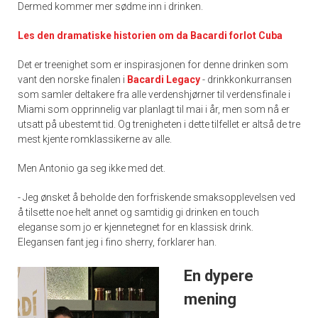
Dermed kommer mer sødme inn i drinken.
Les den dramatiske historien om da Bacardi forlot Cuba
Det er treenighet som er inspirasjonen for denne drinken som
vant den norske finalen i
Bacardi Legacy
- drinkkonkurransen
som samler deltakere fra alle verdenshjørner til verdensfinale i
Miami som opprinnelig var planlagt til mai i år, men som nå er
utsatt på ubestemt tid. Og trenigheten i dette tilfellet er altså de tre
mest kjente romklassikerne av alle.
Men Antonio ga seg ikke med det.
- Jeg ønsket å beholde den forfriskende smaksopplevelsen ved
å tilsette noe helt annet og samtidig gi drinken en touch
eleganse som jo er kjennetegnet for en klassisk drink.
Elegansen fant jeg i fino sherry, forklarer han.
En dypere
mening