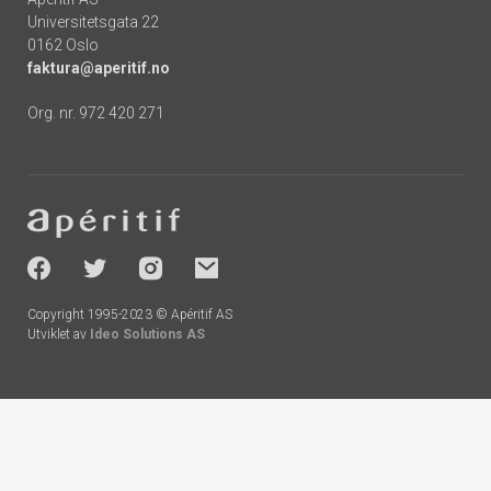
Universitetsgata 22
0162 Oslo
faktura@aperitif.no
Org. nr. 972 420 271
Footer
-
socials
Copyright 1995-2023 © Apéritif AS
Utviklet av
Ideo Solutions AS