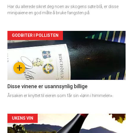
Har du allerede sikret deg noen av skogens søte blå, er disse
minipaiene en god måte å bruke fangsten på.
Artikler
GODBITER I POLLISTEN
detail
-
+
section
11
Disse vinene er usannsynlig billige
Årsaken er knyttet til eieren som får sin «lønn i himmelen».
Dagens
rett
Artikler
UKENS VIN
detail