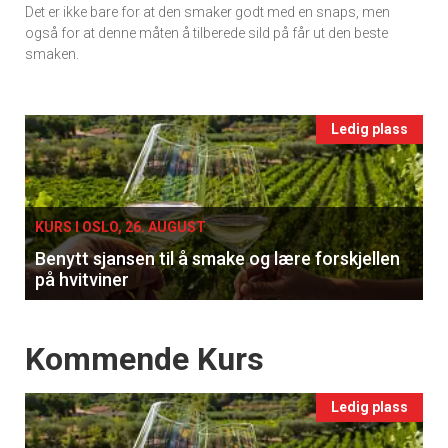
Det er ikke bare for at den smaker godt med en snaps, men
vin
også for at denne måten å tilberede sild på får ut den beste
smaken.
Events
Ledig plass
single
KURS I OSLO, 26. AUGUST
Benytt sjansen til å smake og lære forskjellen
på hvitviner
Events
Kommende Kurs
Ledig plass