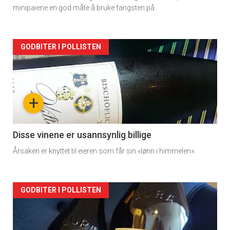
minipaiene en god måte å bruke fangsten på.
Forsiden
GODBITER I POLLISTEN
akkurat
nå
+
-
2
Disse vinene er usannsynlig billige
Årsaken er knyttet til eieren som får sin «lønn i himmelen».
Forsiden
GODBITER I POLLISTEN
akkurat