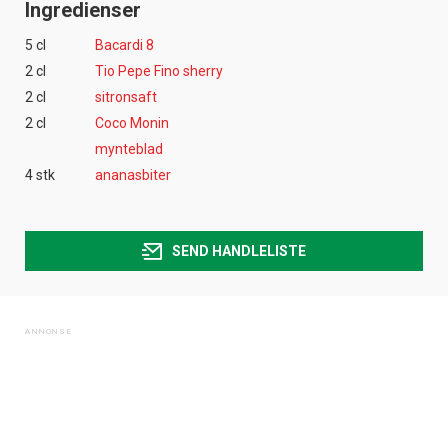
Ingredienser
5 cl
Bacardi 8
2 cl
Tio Pepe Fino sherry
2 cl
sitronsaft
2 cl
Coco Monin
mynteblad
4 stk
ananasbiter
SEND HANDLELISTE