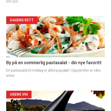
60+ pol.
Forsiden
DAGENS RETT
akkurat
nå
-
5
By på en sommerlig pastasalat - din nye favoritt
En pastasalat til middag er alltid populært. Oppskriften er såre
enkel.
Forsiden
UKENS VIN
akkurat