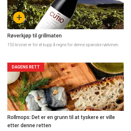
-
+
section
11
Røverkjøp til grillmaten
150 kroner er for et kupp å regne for denne spanske rødvinen.
Dagens
rett
Artikler
DAGENS RETT
2
detail
-
section
11
Rollmops: Det er en grunn til at tyskere er ville
etter denne retten
Ukens