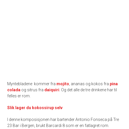
Myntebladene kommer fra
mojito
, ananas og kokos fra
pina
colada
og sitrus fra
daiquiri
. Og det alle de tre drinkene har til
felles er rom.
Slik lager du kokossirup selv
I denne komposisjonen har bartender Antonio Fonseca på Tre
23 Bar i Bergen, brukt Barcardi 8 som er en fatlagret rom.