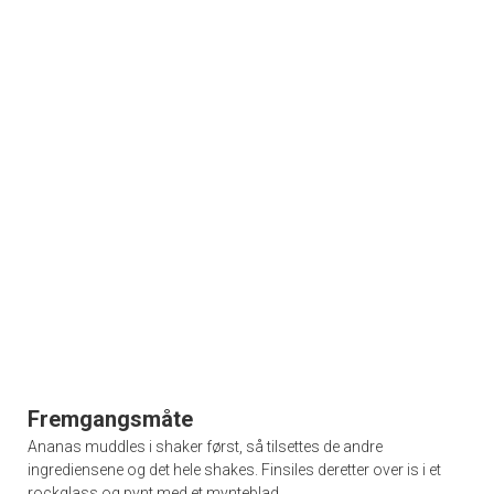
Fremgangsmåte
Ananas muddles i shaker først, så tilsettes de andre
ingrediensene og det hele shakes. Finsiles deretter over is i et
rockglass og pynt med et mynteblad.