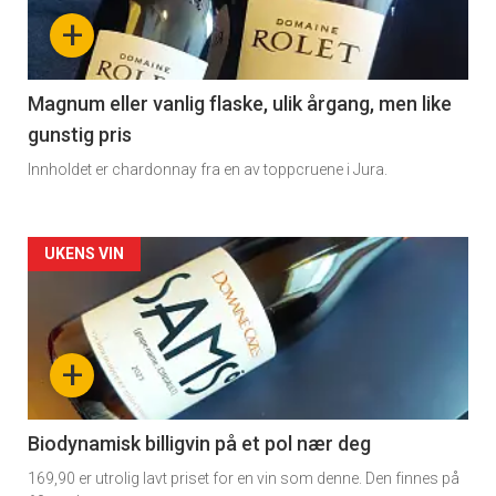
nå
+
-
3
Magnum eller vanlig flaske, ulik årgang, men like
gunstig pris
Innholdet er chardonnay fra en av toppcruene i Jura.
Forsiden
UKENS VIN
akkurat
nå
+
-
4
Biodynamisk billigvin på et pol nær deg
169,90 er utrolig lavt priset for en vin som denne. Den finnes på