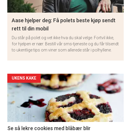
Aase hjelper deg: Få polets beste kjøp sendt
rett til din mobil
Du står på polet og vet ikke hva du skal velge. Fortvil ikke,
for hjelpen er nær: Bestill vår sms-tjeneste og du får tilsendt
to ukentlige tips om viner som allerede står i polhyllene.
Artikler
UKENS KAKE
detail
-
section
11
Se så lekre cookies med blåbær blir