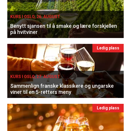
KURS I OSLO, 26. AUGUST
Benytt sjansen til å smake og lære forskjellen
på hvitviner
Ledig plass
KURS I OSLO, 27. AUGUST
Sammenlign franske klassikere og ungarske
viner til en 5-retters meny
Ledig plass