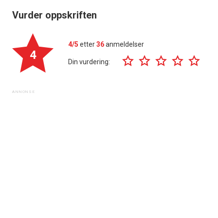
Vurder oppskriften
4/5
etter
36
anmeldelser
4
Din vurdering: