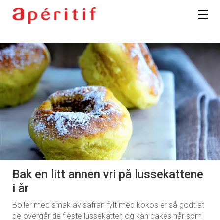
Bak en litt annen vri på lussekattene
i år
Boller med smak av safran fylt med kokos er så godt at
de overgår de fleste lussekatter, og kan bakes når som