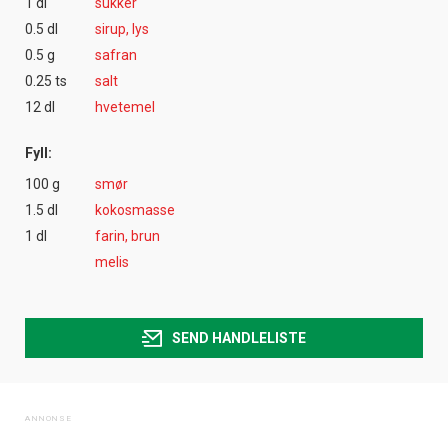
1 dl
sukker
0.5 dl
sirup, lys
0.5 g
safran
0.25 ts
salt
12 dl
hvetemel
Fyll:
100 g
smør
1.5 dl
kokosmasse
1 dl
farin, brun
melis
SEND HANDLELISTE