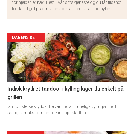
for hjelpen er nær: Bestill vår sms-tjeneste og du får tilsendt
to ukentlige tips om viner som allerede står i polhyllene.
Artikler
DAGENS RETT
detail
-
section
11
Indisk krydret tandoori-kylling lager du enkelt på
grillen
Grill og sterke krydder forvandler alminnelige kyllingvinger til
saftige smaksbomber i denne oppskriften.