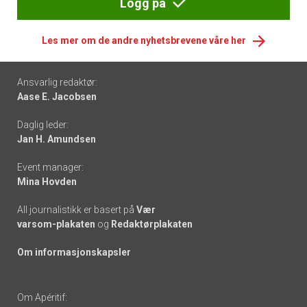
Logg på
Les mer om de andre nyhetsbrevene våre her
Footer
Ansvarlig redaktør:
Aase E. Jacobsen
-
Daglig leder:
links
Jan H. Amundsen
Event manager:
Mina Hovden
All journalistikk er basert på
Vær
varsom-plakaten
og
Redaktørplakaten
Om informasjonskapsler
Om Apéritif: