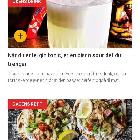
Artikler
UKENS DRINK
detail
×
-
+
Få ukentlige nyhetsbrev fra
section
Apéritif
11
Når du er lei gin tonic, er en pisco sour det du
Vi tilbyr flere ukentlige nyhetsbrev. Du
trenger
Dagens
kan fritt velge hvilke du ønsker å få
Pisco sour er som navnet antyder en svært frisk drink, og den
tilsendt.
rett
forfriskende evnen gjør at den passer perfekt også til mat.
Registrer deg
Artikler
DAGENS RETT
detail
-