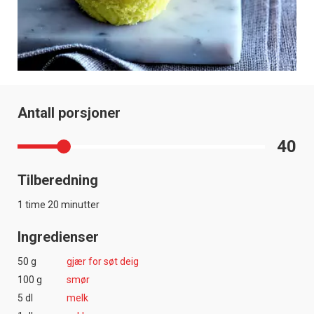
Antall porsjoner
40
Tilberedning
1 time 20 minutter
Ingredienser
50 g
gjær for søt deig
100 g
smør
5 dl
melk