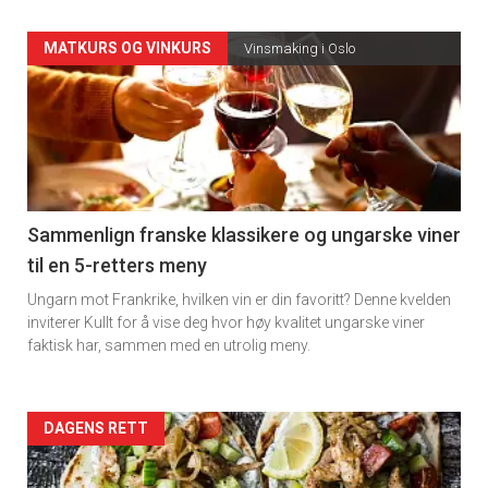
Forsiden
MATKURS OG VINKURS
Vinsmaking i Oslo
akkurat
nå
-
5
Sammenlign franske klassikere og ungarske viner
til en 5-retters meny
Ungarn mot Frankrike, hvilken vin er din favoritt? Denne kvelden
inviterer Kullt for å vise deg hvor høy kvalitet ungarske viner
faktisk har, sammen med en utrolig meny.
Forsiden
DAGENS RETT
akkurat