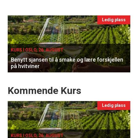
vin
Events
Ledig plass
single
KURS I OSLO, 26. AUGUST
Benytt sjansen til å smake og lære forskjellen
på hvitviner
Events
Kommende Kurs
Ledig plass
KURS I OSLO, 26. AUGUST