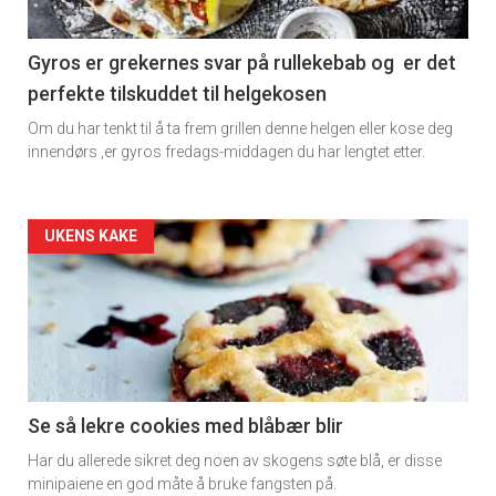
section
11
Gyros er grekernes svar på rullekebab og er det
perfekte tilskuddet til helgekosen
Dagens
Om du har tenkt til å ta frem grillen denne helgen eller kose deg
rett
innendørs ,er gyros fredags-middagen du har lengtet etter.
2
Artikler
UKENS KAKE
detail
-
section
11
Se så lekre cookies med blåbær blir
Har du allerede sikret deg noen av skogens søte blå, er disse
Ukens
minipaiene en god måte å bruke fangsten på.