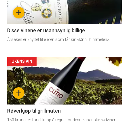
nå
+
-
3
Disse vinene er usannsynlig billige
Årsaken er knyttet til eieren som får sin «lønn i himmelen».
Forsiden
UKENS VIN
akkurat
nå
+
-
4
Røverkjøp til grillmaten
150 kroner er for et kupp å regne for denne spanske rødvinen.