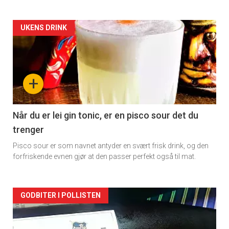
Forsiden
UKENS DRINK
akkurat
nå
+
-
2
Når du er lei gin tonic, er en pisco sour det du
trenger
Pisco sour er som navnet antyder en svært frisk drink, og den
forfriskende evnen gjør at den passer perfekt også til mat.
Forsiden
GODBITER I POLLISTEN
akkurat