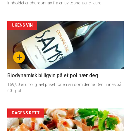
Innholdet er chardonnay fra en av toppcruene i Jura.
Forsiden
UKENS VIN
akkurat
nå
+
-
4
Biodynamisk billigvin på et pol nær deg
169,90 er utrolig lavt priset for en vin som denne. Den finnes på
60+ pol.
Forsiden
DAGENS RETT
akkurat