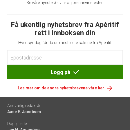
Se våre nyeste øl-, vin- og brennevinstester.
Få ukentlig nyhetsbrev fra Apéritif
rett i innboksen din
Hver søndag får du de mest leste sakene fra Apéritif
Logg på
Les mer om de andre nyhetsbrevene våre her
Footer
Ansvarlig redaktør:
Aase E. Jacobsen
-
Daglig leder:
links
Jan H. Amundsen