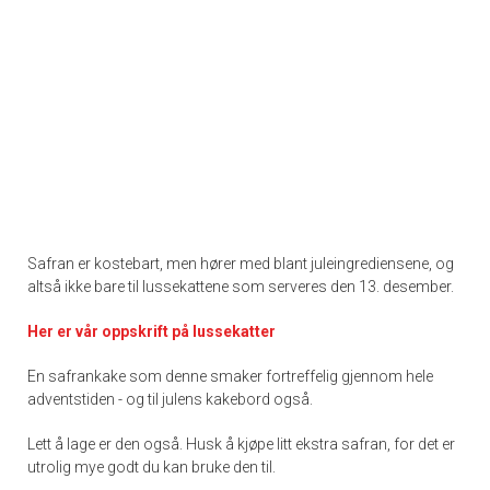
Safran er kostebart, men hører med blant juleingrediensene, og
altså ikke bare til lussekattene som serveres den 13. desember.
Her er vår oppskrift på lussekatter
En safrankake som denne smaker fortreffelig gjennom hele
adventstiden - og til julens kakebord også.
Lett å lage er den også. Husk å kjøpe litt ekstra safran, for det er
utrolig mye godt du kan bruke den til.