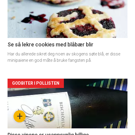
detail
-
section
11
Se så lekre cookies med blåbær blir
Har du allerede sikret deg noen av skogens søte blå, er disse
Dagens
minipaiene en god måte å bruke fangsten på.
rett
Artikler
GODBITER I POLLISTEN
detail
-
+
section
Disse vinene er usannsynlig billige