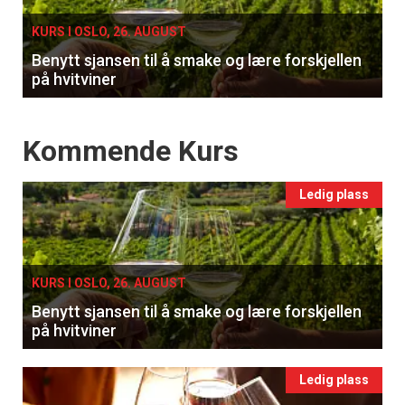
KURS I OSLO, 26. AUGUST
Benytt sjansen til å smake og lære forskjellen
på hvitviner
Events
Kommende Kurs
Ledig plass
KURS I OSLO, 26. AUGUST
Benytt sjansen til å smake og lære forskjellen
på hvitviner
Ledig plass