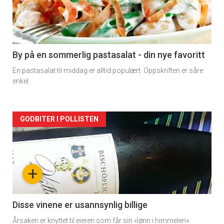
nå
-
5
By på en sommerlig pastasalat - din nye favoritt
En pastasalat til middag er alltid populært. Oppskriften er såre
enkel.
Forsiden
GODBITER I POLLISTEN
akkurat
nå
+
-
6
Disse vinene er usannsynlig billige
Årsaken er knyttet til eieren som får sin «lønn i himmelen».