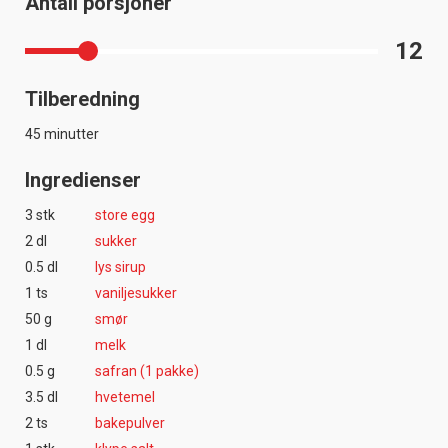
Antall porsjoner
12
Tilberedning
45 minutter
Ingredienser
3 stk
store egg
2 dl
sukker
0.5 dl
lys sirup
1 ts
vaniljesukker
50 g
smør
1 dl
melk
0.5 g
safran (1 pakke)
3.5 dl
hvetemel
2 ts
bakepulver