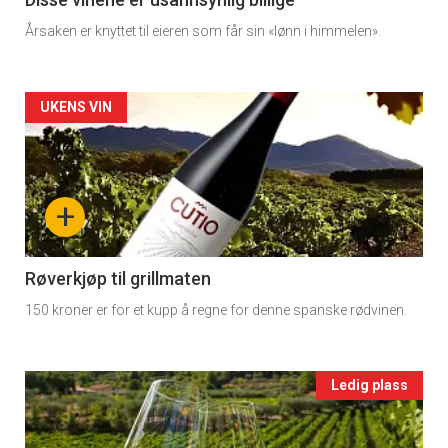
11
Årsaken er knyttet til eieren som får sin «lønn i himmelen».
Dagens
rett
Artikler
UKENS VIN
2
detail
-
+
section
11
Røverkjøp til grillmaten
150 kroner er for et kupp å regne for denne spanske rødvinen.
Ukens
vin
Events
Ledig plass
single