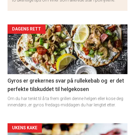
to ukentlige tips om viner som allerede står i polhyllene.
Artikler
DAGENS RETT
detail
-
section
11
Gyros er grekernes svar på rullekebab og er det
perfekte tilskuddet til helgekosen
Om du har tenkt til å ta frem grillen denne helgen eller kose deg
innendørs ,er gyros fredags-middagen du har lengtet etter.
Artikler
UKENS KAKE