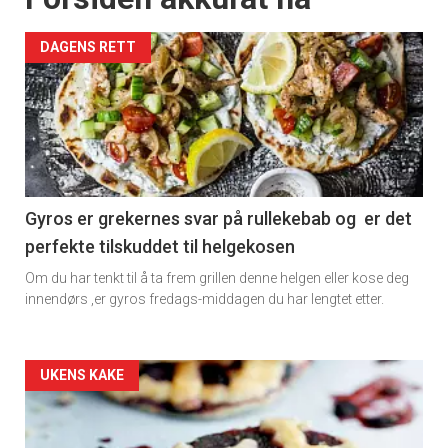
DAGENS RETT
Gyros er grekernes svar på rullekebab og er det
perfekte tilskuddet til helgekosen
Om du har tenkt til å ta frem grillen denne helgen eller kose deg
innendørs ,er gyros fredags-middagen du har lengtet etter.
Forsiden
UKENS KAKE
akkurat