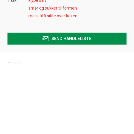
1 stk
klype salt
smør og sukker til formen
melis til å sikte over kaken
SEND HANDLELISTE