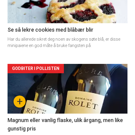
nå
-
2
Se så lekre cookies med blåbær blir
Har du allerede sikret deg noen av skogens søte blå, er disse
minipaiene en god måte å bruke fangsten på.
Forsiden
GODBITER I POLLISTEN
akkurat
nå
+
-
3
Magnum eller vanlig flaske, ulik årgang, men like
gunstig pris