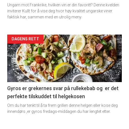
Ungarn mot Frankrike, hvilken vin er din favoritt? Denne kvelden
inviterer Kullt for å vise deg hvor høy kvalitet ungarske viner
faktisk har, sammen med en utrolig meny.
Forsiden
DAGENS RETT
akkurat
nå
-
6
Gyros er grekernes svar på rullekebab og er det
perfekte tilskuddet til helgekosen
Om du har tenkt til å ta frem grillen denne helgen eller kose deg
innendørs ,er gyros fredags-middagen du har lengtet etter.