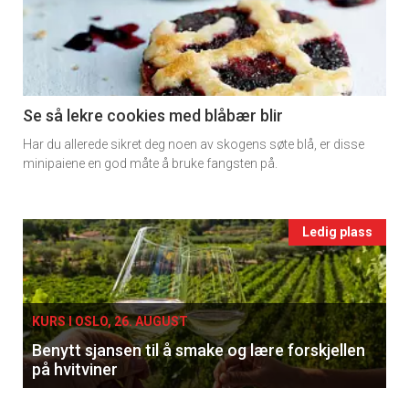
detail
-
section
11
Se så lekre cookies med blåbær blir
Har du allerede sikret deg noen av skogens søte blå, er disse
Ukens
minipaiene en god måte å bruke fangsten på.
vin
Events
Ledig plass
single
KURS I OSLO, 26. AUGUST
Benytt sjansen til å smake og lære forskjellen
×
på hvitviner
Få ukentlige nyhetsbrev fra