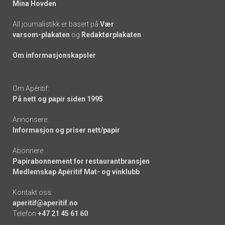
Mina Hovden
All journalistikk er basert på
Vær
varsom-plakaten
og
Redaktørplakaten
Om informasjonskapsler
Om Apéritif:
På nett og papir siden 1995
Annonsere:
Informasjon og priser nett/papir
Abonnere:
Papirabonnement for restaurantbransjen
Medlemskap Apéritif Mat- og vinklubb
Kontakt oss:
aperitif@aperitif.no
Telefon
+47 21 45 61 60