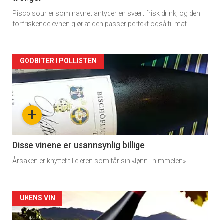
Pisco sour er som navnet antyder en svært frisk drink, og den
forfriskende evnen gjør at den passer perfekt også til mat.
Forsiden
GODBITER I POLLISTEN
akkurat
nå
+
-
3
Disse vinene er usannsynlig billige
Årsaken er knyttet til eieren som får sin «lønn i himmelen».
Forsiden
UKENS VIN