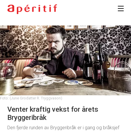
Foto: (June Grodatter R. Tryggvason)
Venter kraftig vekst for årets
Bryggeribråk
Den fjerde runden av Bryggeribråk er i gang og bråksjef