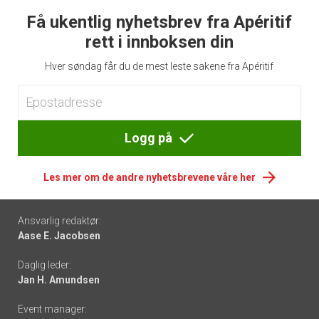
Få ukentlig nyhetsbrev fra Apéritif
rett i innboksen din
Hver søndag får du de mest leste sakene fra Apéritif
Logg på
Les mer om de andre nyhetsbrevene våre her
Footer
Ansvarlig redaktør:
Aase E. Jacobsen
-
Daglig leder:
links
Jan H. Amundsen
Event manager: