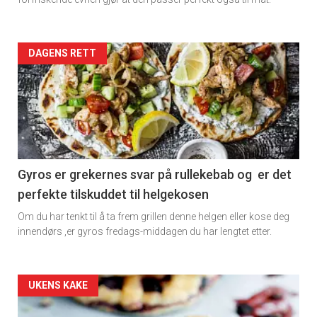
rett
Artikler
DAGENS RETT
detail
-
section
11
Gyros er grekernes svar på rullekebab og er det
perfekte tilskuddet til helgekosen
Dagens
Om du har tenkt til å ta frem grillen denne helgen eller kose deg
rett
innendørs ,er gyros fredags-middagen du har lengtet etter.
2
Artikler
UKENS KAKE