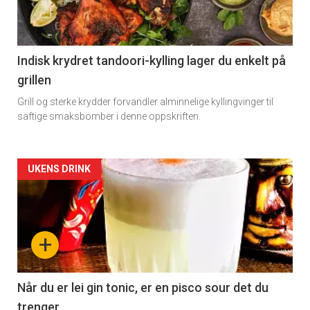
Indisk krydret tandoori-kylling lager du enkelt på
grillen
Grill og sterke krydder forvandler alminnelige kyllingvinger til
saftige smaksbomber i denne oppskriften.
Forsiden
UKENS DRINK
akkurat
nå
+
-
2
Når du er lei gin tonic, er en pisco sour det du
trenger