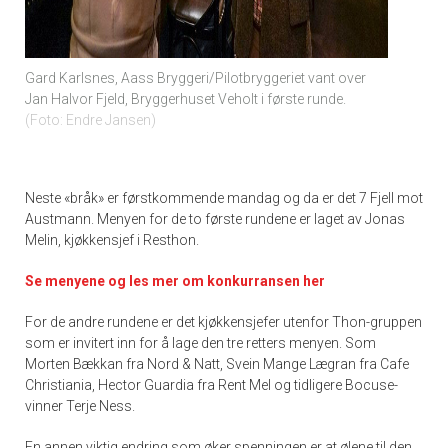
Gard Karlsnes, Aass Bryggeri/Pilotbryggeriet vant over
Jan Halvor Fjeld, Bryggerhuset Veholt i første runde.
Foto: Endre Jansen
Neste «bråk» er førstkommende mandag og da er det 7 Fjell mot
Austmann. Menyen for de to første rundene er laget av Jonas
Melin, kjøkkensjef i Resthon.
Se menyene og les mer om konkurransen her
For de andre rundene er det kjøkkensjefer utenfor Thon-gruppen
som er invitert inn for å lage den tre retters menyen. Som
Morten Bækkan fra Nord & Natt, Svein Mange Lægran fra Cafe
Christiania, Hector Guardia fra Rent Mel og tidligere Bocuse-
vinner Terje Ness.
En annen viktig endring som øker spenningen er at ølene til den