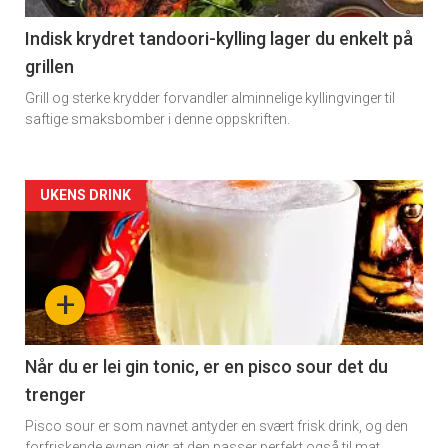
11
Indisk krydret tandoori-kylling lager du enkelt på
grillen
Grill og sterke krydder forvandler alminnelige kyllingvinger til
saftige smaksbomber i denne oppskriften.
Artikler
UKENS DRINK
detail
-
+
section
11
Når du er lei gin tonic, er en pisco sour det du
trenger
Dagens
Pisco sour er som navnet antyder en svært frisk drink, og den
forfriskende evnen gjør at den passer perfekt også til mat.