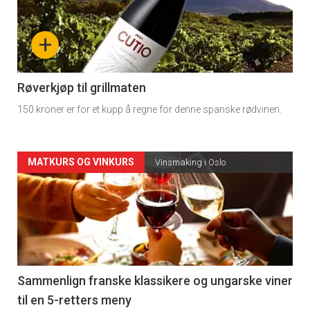
akkurat
nå
+
-
4
Røverkjøp til grillmaten
150 kroner er for et kupp å regne for denne spanske rødvinen.
Forsiden
MATKURS OG VINKURS
Vinsmaking i Oslo
akkurat
nå
-
5
Sammenlign franske klassikere og ungarske viner
til en 5-retters meny