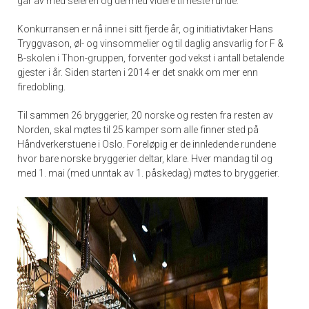
går av med seieren og dermed videre til neste runde.
Konkurransen er nå inne i sitt fjerde år, og initiativtaker Hans
Tryggvason, øl- og vinsommelier og til daglig ansvarlig for F &
B-skolen i Thon-gruppen, forventer god vekst i antall betalende
gjester i år. Siden starten i 2014 er det snakk om mer enn
firedobling.
Til sammen 26 bryggerier, 20 norske og resten fra resten av
Norden, skal møtes til 25 kamper som alle finner sted på
Håndverkerstuene i Oslo. Foreløpig er de innledende rundene
hvor bare norske bryggerier deltar, klare. Hver mandag til og
med 1. mai (med unntak av 1. påskedag) møtes to bryggerier.