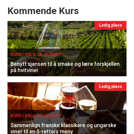
Events
Kommende Kurs
Apéritif
Vi tilbyr flere ukentlige nyhetsbrev. Du
Ledig plass
kan fritt velge hvilke du ønsker å få
tilsendt.
Registrer deg
KURS I OSLO, 26. AUGUST
Benytt sjansen til å smake og lære forskjellen
på hvitviner
Ledig plass
KURS I OSLO, 27. AUGUST
Sammenlign franske klassikere og ungarske
viner til en 5-retters meny