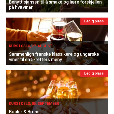
Benytt sjansen til å smake og lære forskjellen
på hvitviner
Ledig plass
KURS I OSLO, 27. AUGUST
Sammenlign franske klassikere og ungarske
viner til en 5-retters meny
Ledig plass
KURS I OSLO, 05. SEPTEMBER
Bobler & Brunsj