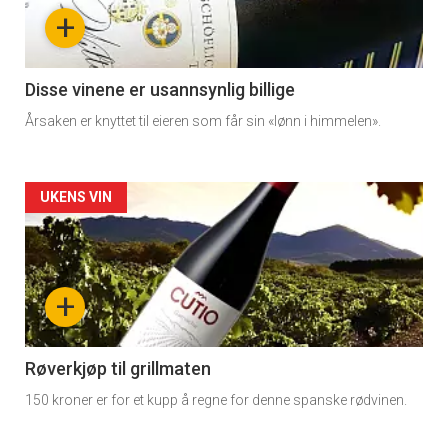
nå
+
-
3
Disse vinene er usannsynlig billige
Årsaken er knyttet til eieren som får sin «lønn i himmelen».
Forsiden
UKENS VIN
akkurat
nå
+
-
4
Røverkjøp til grillmaten
150 kroner er for et kupp å regne for denne spanske rødvinen.