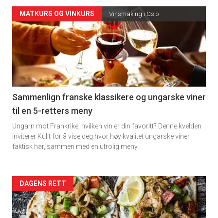
Forsiden
MATKURS OG VINKURS
Vinsmaking i Oslo
akkurat
nå
-
5
Sammenlign franske klassikere og ungarske viner
til en 5-retters meny
Ungarn mot Frankrike, hvilken vin er din favoritt? Denne kvelden
inviterer Kullt for å vise deg hvor høy kvalitet ungarske viner
faktisk har, sammen med en utrolig meny.
Forsiden
DAGENS RETT
akkurat