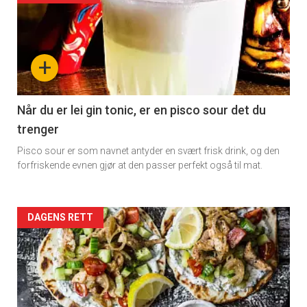
detail
-
+
section
11
Når du er lei gin tonic, er en pisco sour det du
trenger
Dagens
Pisco sour er som navnet antyder en svært frisk drink, og den
rett
forfriskende evnen gjør at den passer perfekt også til mat.
Artikler
DAGENS RETT
detail
-