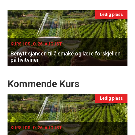
vin
Events
Ledig plass
single
KURS I OSLO, 26. AUGUST
Benytt sjansen til å smake og lære forskjellen
på hvitviner
Events
Kommende Kurs
Ledig plass
KURS I OSLO, 26. AUGUST