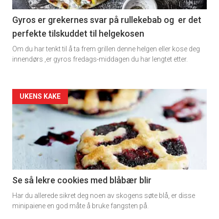
section
11
Gyros er grekernes svar på rullekebab og er det
perfekte tilskuddet til helgekosen
Dagens
Om du har tenkt til å ta frem grillen denne helgen eller kose deg
rett
innendørs ,er gyros fredags-middagen du har lengtet etter.
2
Artikler
UKENS KAKE
detail
-
section
11
Se så lekre cookies med blåbær blir
Har du allerede sikret deg noen av skogens søte blå, er disse
Ukens
minipaiene en god måte å bruke fangsten på.