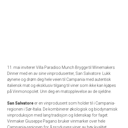
11. mai inviterer Villa Paradiso Munch Brygge til Winemakers
Dinner med en av sine vinprodusenter, San Salvatore. Lukk
øynene og drøm deg hele veien til Campania med autentisk
italiensk mat og eksklusiv tilgang til viner som ikke kan kjøpes
på Vinmonopolet. Unn deg en matopplevelse av de sjeldne.
San Salvatore
er en vinprodusent som holder til i Campania-
regionen i Sør-Italia. De kombinerer økologisk og biodynamisk
vinproduksjon med lang tradisjon og lidenskap for faget.
Vinmaker Giuseppe Pagano bruker vinmarker over hele
Campania-regionen for å produsere viner av høy kvalitet.