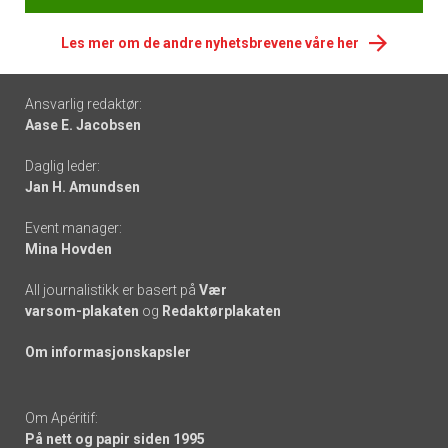
Les mer om de andre nyhetsbrevene våre her
Footer
Ansvarlig redaktør:
Aase E. Jacobsen
-
Daglig leder:
links
Jan H. Amundsen
Event manager:
Mina Hovden
All journalistikk er basert på
Vær
varsom-plakaten
og
Redaktørplakaten
Om informasjonskapsler
Om Apéritif:
På nett og papir siden 1995