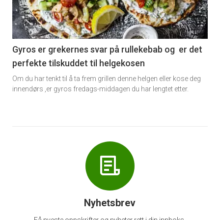
nå
-
6
Gyros er grekernes svar på rullekebab og er det
perfekte tilskuddet til helgekosen
Om du har tenkt til å ta frem grillen denne helgen eller kose deg
innendørs ,er gyros fredags-middagen du har lengtet etter.
Nyhetsbrev
Få nyeste oppskrifter og nyheter rett i din innboks.