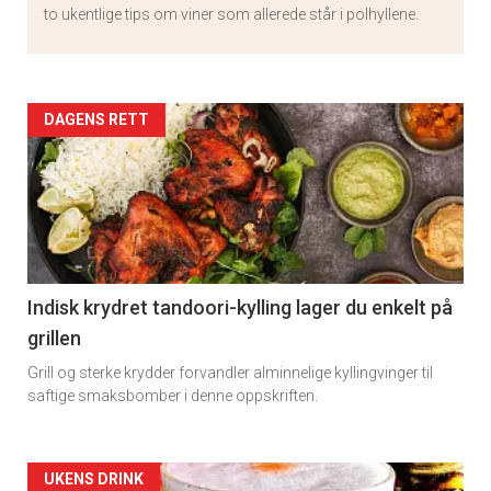
to ukentlige tips om viner som allerede står i polhyllene.
Artikler
DAGENS RETT
detail
-
section
11
Indisk krydret tandoori-kylling lager du enkelt på
grillen
Grill og sterke krydder forvandler alminnelige kyllingvinger til
saftige smaksbomber i denne oppskriften.
Artikler
UKENS DRINK