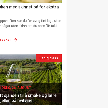
ns
fisken med skinnet på for ekstra
pskriften kan du for øvrig fint lage uten
ller sågar uten skinn om du bare får tak i
e saken
nts
Ledig plass
le
I OSLO, 26. AUGUST
t sjansen til å smake og lære
jellen på hvitviner