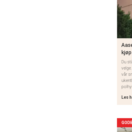
Aase
kjøp
Du st
velge.
vår s
ukent
polhy
Les h
Arti
GODB