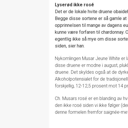
Lyserød ikke rosé
Det er de lokale hvite druene obaid
Begge disse sortene er så gamle at d
opprinnelsen til mange av dagens eu
kunne være forfaren til chardonnay. O
egentlig ikke så mye om disse sort
siden, sier han.
Nykomlingen Musar Jeune White er l
disse druene er modne i august, pluk
druene. Det skyldes også at de dyrk
Alkoholpotensialet for de tradisjone
forskjellig, 12-12,5 prosent mot 14 p
Ch. Musars rosé er en blanding av hvit
den ikke rosé siden vi ikke følger (d
denne formelen fremfor saignée-meto