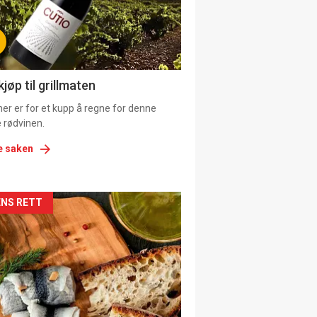
tion
ens
jøp til grillmaten
er er for et kupp å regne for denne
 rødvinen.
e saken
kler
NS RETT
il
tion