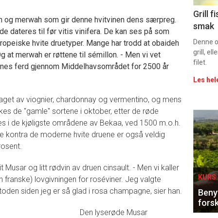
Uke
Grill 
eh og merwah som gir denne hvitvinen dens særpreg.
smak
e dateres til før vitis vinifera. De kan ses på som
vin
Denne op
ropeiske hvite druetyper. Mange har trodd at obaideh
grill, e
g at merwah er røttene til sémillon. - Men vi vet
filet.
enes ferd gjennom Middelhavsområdet for 2500 år
Les hel
aget av viognier, chardonnay og vermentino, og mens
kes de "gamle" sortene i oktober, etter de røde
Eve
es i de kjøligste områdene av Bekaa, ved 1500 m.o.h.
lle kontra de moderne hvite druene er også veldig
sing
rosent.
 Musar og litt rødvin av druen cinsault. - Men vi kaller
KURS 
en franske) lovgivningen for roséviner. Jeg valgte
den siden jeg er så glad i rosa champagne, sier han.
Benyt
forsk
Den lyserøde Musar