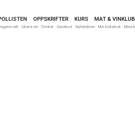
POLLISTEN
OPPSKRIFTER
KURS
MAT & VINKLUB
Menu
Dagens rett
Ukens vin
Drinker
Gavekort
Nyhetsbrev
Min kokebok
Mine 
R