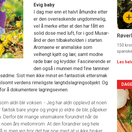
Evig baby
sec
I dag mer enn et halvt århundre etter
+
er den overraskende ungdommelig,
11
vel å merke etter at den har fått en
Dag
solid dose med luft, for i god Musar-
Røverk
ånd er den tilbakeholden i starten.
rett
150 kron
Aromaene er animalske som
spanske
velhengt kjøtt og lær, samt modne
røde bær og krydder. Fascinerende er
Les hel
den også i munnen med fine tanniner
g sødme. Sist men ikke minst en fantastisk ettersmak
utvilsomt verdens rimeligste langtidslagringsobjekt. Og
Arti
DAGE
for å dokumentere lagringsevnen.
deta
om aldri blir voksen. - Jeg har aldri opplevd at noen
-
r faktisk bare yngre og yngre jo eldre de blir, påpeker
. Derfor blir mange vinsmakere forundret når de
sec
noen års mellomrom. At den forandrer seg hele
 å si, men jeg tror det har noe med at vi ikke bruker