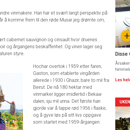
deta
andre vinmakere. Han har et svært langt perspektiv på
-
0 år å komme frem til den røde Musar jeg drømte om,
sec
+
11
rt cabernet sauvignon og cinsault hvor druenes
rroir og årgangens beskaffenhet. Og vinen lager seg
aturen styre.
Disse 
Årsaken 
Hochar overtok i 1959 etter faren,
himmel
Gaston, som etablerte vingården
allerede i 1930 i Ghazir, bare to mil fra
Les hel
Beirut. De nå 180 hektar med
vinmarker ligger imidlertid i Bekaa-
dalen, sju mil unna. Det første han
Arti
UKEN
gjorde var å tappe rød 1956 i flaske,
deta
og å gyve løs på sitt livs oppgave
som startet med 1959-årgangen.
-