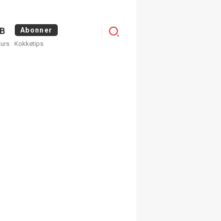
Logg
B
Abonner
kurs
Kokketips
inn
egistrer deg