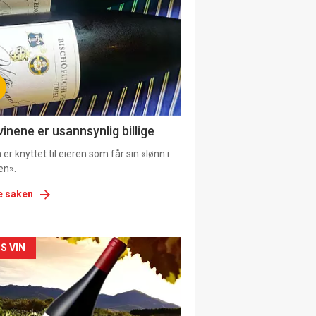
il
tion
vinene er usannsynlig billige
er knyttet til eieren som får sin «lønn i
en».
e saken
kler
S VIN
il