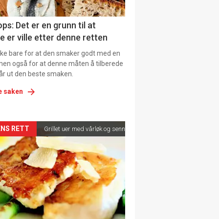
ens
ps: Det er en grunn til at
e er ville etter denne retten
ikke bare for at den smaker godt med en
men også for at denne måten å tilberede
får ut den beste smaken.
e saken
kler
NS RETT
Grillet uer med vårløk og sennepsvinaigrette
il
tion