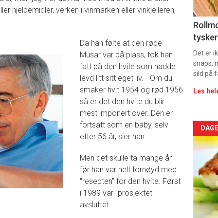
11
er hjelpemidler, verken i vinmarken eller vinkjelleren,
Dag
Rollmo
tysker
Da han følte at den røde
rett
Det er 
Musar var på plass, tok han
2
snaps, 
fatt på den hvite som hadde
sild på 
levd litt sitt eget liv. - Om du
smaker hvit 1954 og rød 1956
Les hel
så er det den hvite du blir
mest imponert over. Den er
fortsatt som en baby, selv
Arti
DAGE
etter 56 år, sier han.
deta
Men det skulle ta mange år
-
før han var helt fornøyd med
"resepten" for den hvite. Først
sec
i 1989 var "prosjektet"
avsluttet.
11