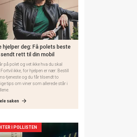
 hjelper deg: Få polets beste
 sendt rett til din mobil
år på polet og vet ikke hva du skal
 Fortvil ikke, for hjelpen er nær: Bestill
ms-tjeneste og du får tilsendt to
lige tips om viner som allerede står i
llene.
ele saken
kler
ITER I POLLISTEN