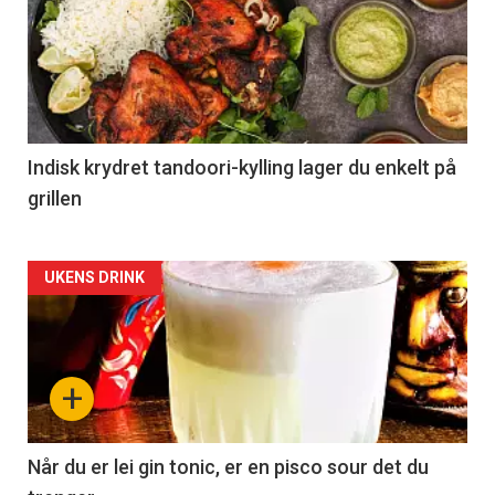
Indisk krydret tandoori-kylling lager du enkelt på
grillen
Forsiden
UKENS DRINK
akkurat
nå
+
-
2
Når du er lei gin tonic, er en pisco sour det du