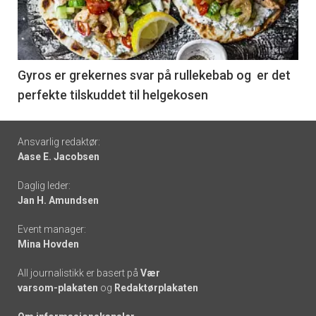
nå
-
6
Gyros er grekernes svar på rullekebab og er det
perfekte tilskuddet til helgekosen
Footer
Ansvarlig redaktør:
Aase E. Jacobsen
-
Daglig leder:
links
Jan H. Amundsen
Event manager:
Mina Hovden
All journalistikk er basert på
Vær
varsom-plakaten
og
Redaktørplakaten