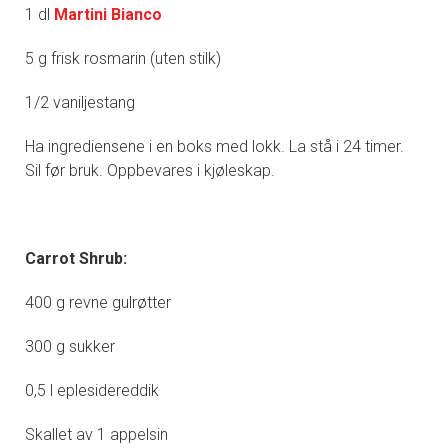
1 dl
Martini Bianco
5 g frisk rosmarin (uten stilk)
1/2 vaniljestang
Ha ingrediensene i en boks med lokk. La stå i 24 timer.
Sil før bruk. Oppbevares i kjøleskap.
Carrot Shrub:
400 g revne gulrøtter
300 g sukker
0,5 l eplesidereddik
Skallet av 1 appelsin