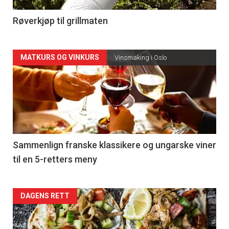
-
4
Røverkjøp til grillmaten
Forsiden
MATKURS OG VINKURS
Vinsmaking i Oslo
akkurat
nå
-
5
Sammenlign franske klassikere og ungarske viner
til en 5-retters meny
Forsiden
DAGENS RETT
akkurat