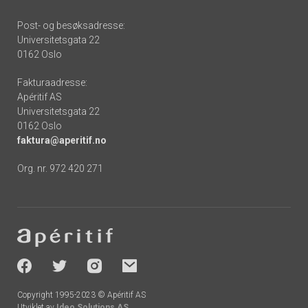
Post- og besøksadresse:
Universitetsgata 22
0162 Oslo
Fakturaadresse:
Apéritif AS
Universitetsgata 22
0162 Oslo
faktura@aperitif.no
Org. nr. 972 420 271
Footer
-
socials
Copyright 1995-2023 © Apéritif AS
Utviklet av
Ideo Solutions AS