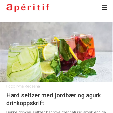
Foto: Iryna Regesha
Hard seltzer med jordbær og agurk
drinkoppskrift
Denne drinken, seltzer, har mye mer naturlig smak enn de