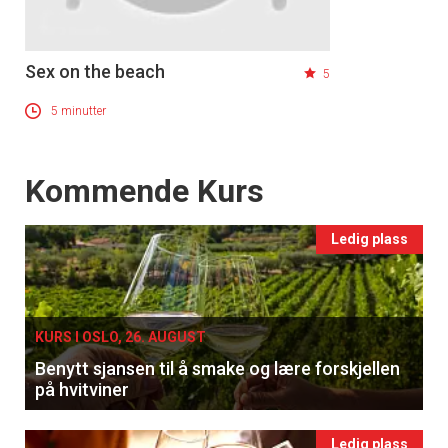
Sex on the beach
5
5 minutter
Events
Kommende Kurs
Ledig plass
KURS I OSLO, 26. AUGUST
Benytt sjansen til å smake og lære forskjellen
på hvitviner
Ledig plass