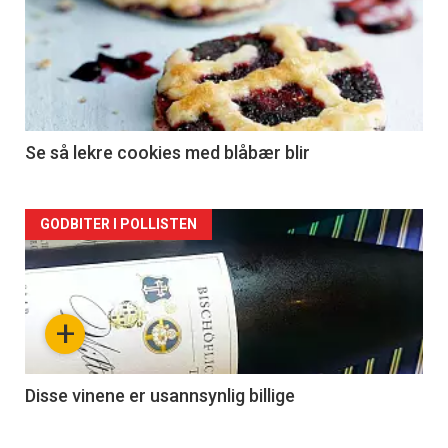
Se så lekre cookies med blåbær blir
Forsiden
GODBITER I POLLISTEN
akkurat
nå
+
-
2
Disse vinene er usannsynlig billige