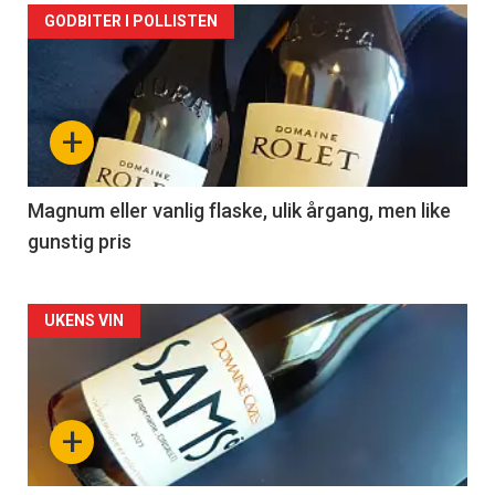
Forsiden
GODBITER I POLLISTEN
akkurat
nå
+
-
3
Magnum eller vanlig flaske, ulik årgang, men like
gunstig pris
Forsiden
UKENS VIN
akkurat
nå
+
-