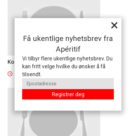
×
Få ukentlige nyhetsbrev fra
Apéritif
Vi tilbyr flere ukentlige nyhetsbrev. Du
Kobelco
0
kan fritt velge hvilke du ønsker å få
tilsendt.
5 minutter
Registrer deg