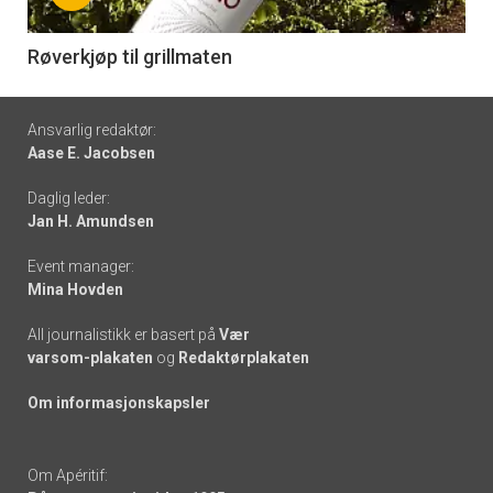
-
6
Røverkjøp til grillmaten
Footer
Ansvarlig redaktør:
Aase E. Jacobsen
-
Daglig leder:
links
Jan H. Amundsen
Event manager:
Mina Hovden
All journalistikk er basert på
Vær
varsom-plakaten
og
Redaktørplakaten
Om informasjonskapsler
Om Apéritif: