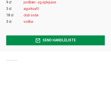
9 cl
jordbær- og eplejuice
3 cl
agurksaft
18 cl
club soda
3 cl
vodka
SEND HANDLELISTE