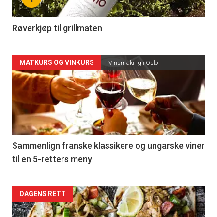
-
4
Røverkjøp til grillmaten
Forsiden
MATKURS OG VINKURS
Vinsmaking i Oslo
akkurat
nå
-
5
Sammenlign franske klassikere og ungarske viner
til en 5-retters meny
Forsiden
DAGENS RETT
akkurat