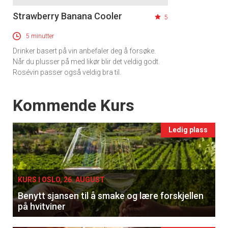
Strawberry Banana Cooler
5
5 minutter
Drinker basert på vin anbefaler deg å forsøke.
Når du plusser på med likør blir det veldig godt.
Rosévin passer også veldig bra til.
Events
Kommende Kurs
Ledig plass
KURS I OSLO, 26. AUGUST
Benytt sjansen til å smake og lære forskjellen
på hvitviner