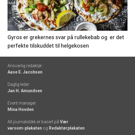
nå
-
6
Gyros er grekernes svar på rullekebab og er det
perfekte tilskuddet til helgekosen
Footer
Ansvarlig redaktør:
Aase E. Jacobsen
-
Daglig leder:
links
Jan H. Amundsen
Event manager:
Mina Hovden
All journalistikk er basert på
Vær
varsom-plakaten
og
Redaktørplakaten