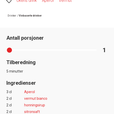
Ukens drink
Aperol
Vermut
Drinker
/
Vinbaserte drinker
Antall porsjoner
1
Tilberedning
5 minutter
Ingredienser
3 cl
Aperol
2 cl
vermut bianco
2 cl
honningsirup
2 cl
sitronsaft