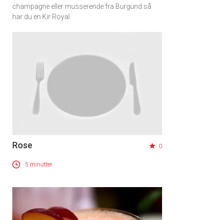
champagne eller musserende fra Burgund så
har du en Kir Royal.
Rose
0
5 minutter