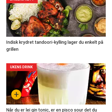
Indisk krydret tandoori-kylling lager du enkelt på
grillen
Forsiden
UKENS DRINK
akkurat
nå
+
-
2
Når du er lei gin tonic, er en pisco sour det du