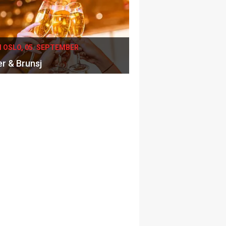
I OSLO, 05. SEPTEMBER
er & Brunsj