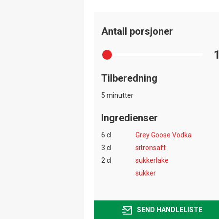
Antall porsjoner
Tilberedning
5 minutter
Ingredienser
6 cl
Grey Goose Vodka
3 cl
sitronsaft
2 cl
sukkerlake
sukker
SEND HANDLELISTE