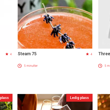
Steam 75
Three
4
4
5 minutter
5 mi
 plass
Ledig plass