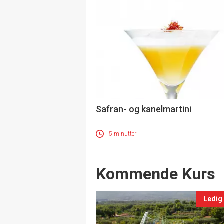
Safran- og kanelmartini
5 minutter
Events
Kommende Kurs
Ledig