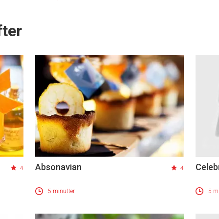
ter
Absonavian
Celeb
4
4
5 minutter
5 mi