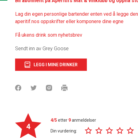
Bli abonnent på Apéritifs Mat & vinklubb og oppnå st
Lag din egen personlige bartender enten ved å legge denn
aperitif.nos oppskrifter eller komponere dine egne
Få ukens drink som nyhetsbrev
Sendt inn av Grey Goose
LEGG I MINE DRINKER
4/5
etter
9
anmeldelser
4
Din vurdering: