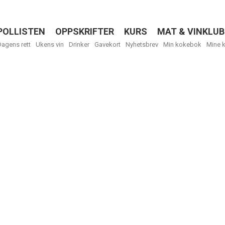
POLLISTEN
OPPSKRIFTER
KURS
MAT & VINKLUB
Menu
Dagens rett
Ukens vin
Drinker
Gavekort
Nyhetsbrev
Min kokebok
Mine 
R