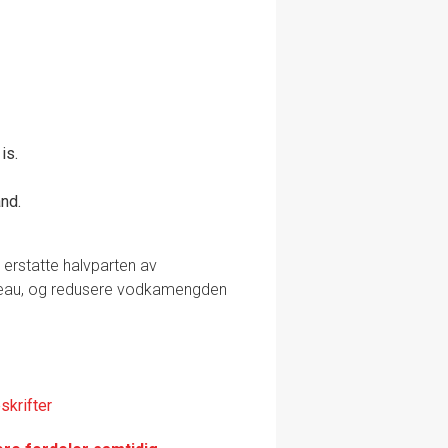
is.
and.
erstatte halvparten av
ntreau, og redusere vodkamengden
skrifter