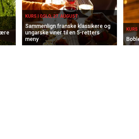
KURS I OSLO, 27. AUGUST
Sammenlign franske klassikere og
KURS 
lære
ungarske viner til en 5-retters
meny
Bobl