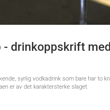
- drinkoppskrift me
kende, syrlig vodkadrink som bare har to kra
aen er av det karaktersterke slaget.