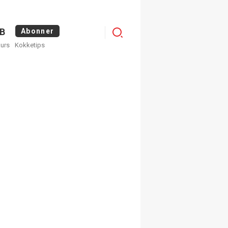
Logg
B
Abonner
kurs
Kokketips
inn
egistrer deg