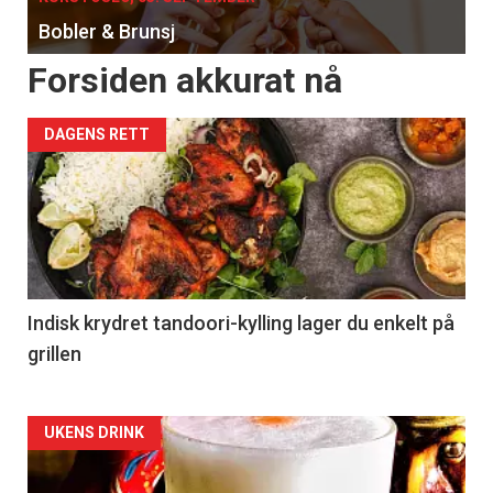
Bobler & Brunsj
Forsiden akkurat nå
DAGENS RETT
Indisk krydret tandoori-kylling lager du enkelt på
grillen
Forsiden
UKENS DRINK
akkurat