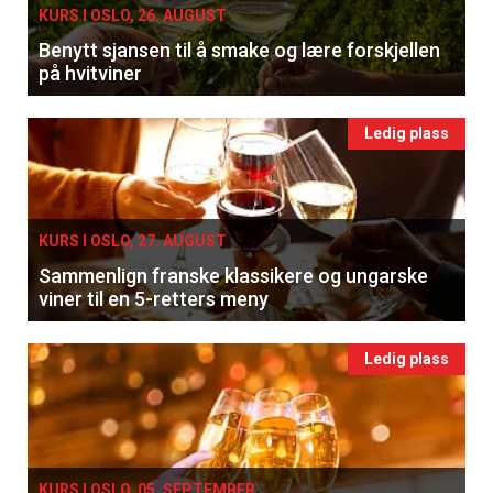
KURS I OSLO, 26. AUGUST
Benytt sjansen til å smake og lære forskjellen
på hvitviner
Ledig plass
KURS I OSLO, 27. AUGUST
Sammenlign franske klassikere og ungarske
viner til en 5-retters meny
Ledig plass
KURS I OSLO, 05. SEPTEMBER