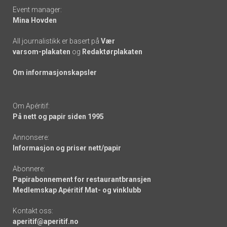
Event manager:
Mina Hovden
All journalistikk er basert på
Vær
varsom-plakaten
og
Redaktørplakaten
Om informasjonskapsler
Om Apéritif:
På nett og papir siden 1995
Annonsere:
Informasjon og priser nett/papir
Abonnere:
Papirabonnement for restaurantbransjen
Medlemskap Apéritif Mat- og vinklubb
Kontakt oss:
aperitif@aperitif.no