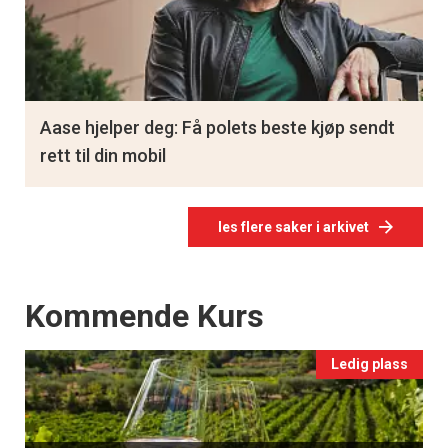
Aase hjelper deg: Få polets beste kjøp sendt
rett til din mobil
les flere saker i arkivet
Events
Kommende Kurs
Ledig plass