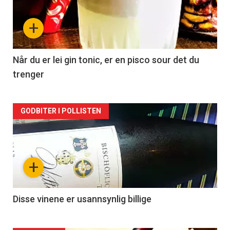
nå
+
-
2
Når du er lei gin tonic, er en pisco sour det du
trenger
Forsiden
GODBITER I POLLISTEN
akkurat
nå
+
-
3
Disse vinene er usannsynlig billige