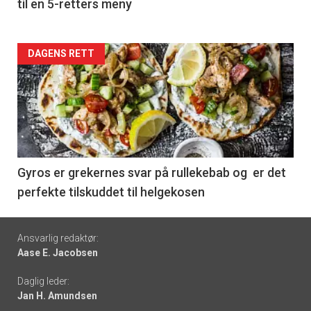
til en 5-retters meny
Forsiden
DAGENS RETT
akkurat
nå
-
6
Gyros er grekernes svar på rullekebab og er det
perfekte tilskuddet til helgekosen
Footer
Ansvarlig redaktør:
Aase E. Jacobsen
-
Daglig leder:
links
Jan H. Amundsen