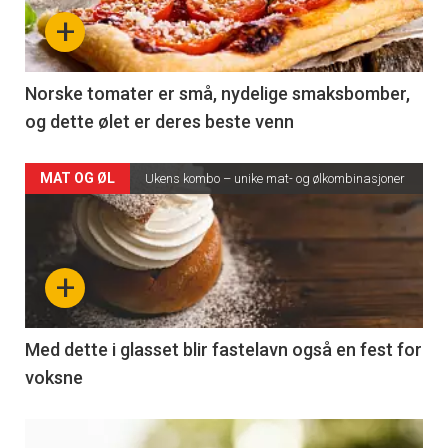
+
Norske tomater er små, nydelige smaksbomber,
og dette ølet er deres beste venn
MAT OG ØL
Ukens kombo – unike mat- og ølkombinasjoner
+
Med dette i glasset blir fastelavn også en fest for
voksne
Kommende