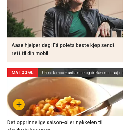
Aase hjelper deg: Få polets beste kjøp sendt
rett til din mobil
MAT OG ØL
Ukens kombo – unike mat- og drikkekombinasjoner
+
Det opprinnelige saison-øl er nøkkelen til