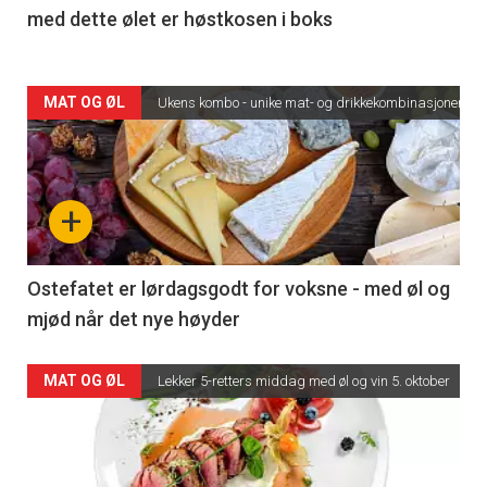
med dette ølet er høstkosen i boks
MAT OG ØL
Ukens kombo - unike mat- og drikkekombinasjoner
+
Ostefatet er lørdagsgodt for voksne - med øl og
mjød når det nye høyder
MAT OG ØL
Lekker 5-retters middag med øl og vin 5. oktober