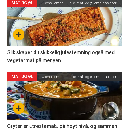
MAT OG ØL
Ukens kombo – unike mat- og ølkombinasjoner
+
Slik skaper du skikkelig julestemning også med
vegetarmat på menyen
MAT OG ØL
Ukens kombo – unike mat- og ølkombinasjoner
+
Gryter er «trøstemat» på høyt nivå, og sammen