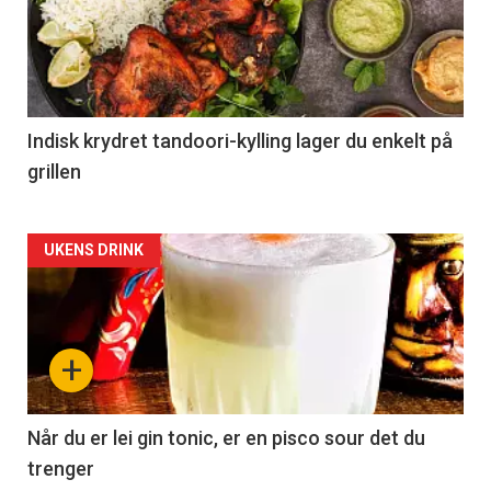
Indisk krydret tandoori-kylling lager du enkelt på
grillen
Forsiden
UKENS DRINK
akkurat
nå
+
-
2
Når du er lei gin tonic, er en pisco sour det du
trenger