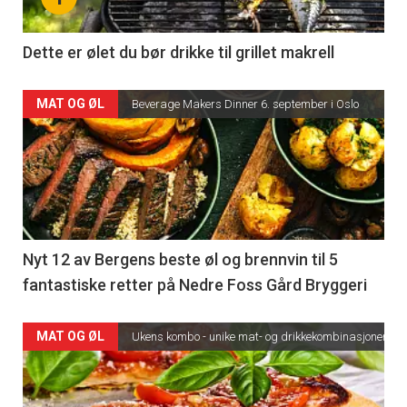
Dette er ølet du bør drikke til grillet makrell
MAT OG ØL
Beverage Makers Dinner 6. september i Oslo
Nyt 12 av Bergens beste øl og brennvin til 5
fantastiske retter på Nedre Foss Gård Bryggeri
MAT OG ØL
Ukens kombo - unike mat- og drikkekombinasjoner