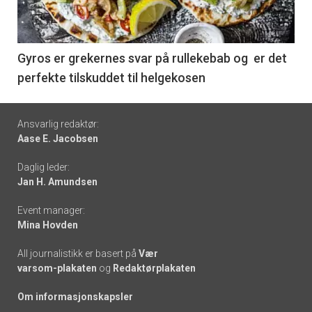
nå
-
6
Gyros er grekernes svar på rullekebab og er det
perfekte tilskuddet til helgekosen
Footer
Ansvarlig redaktør:
Aase E. Jacobsen
-
Daglig leder:
links
Jan H. Amundsen
Event manager:
Mina Hovden
All journalistikk er basert på
Vær
varsom-plakaten
og
Redaktørplakaten
Om informasjonskapsler