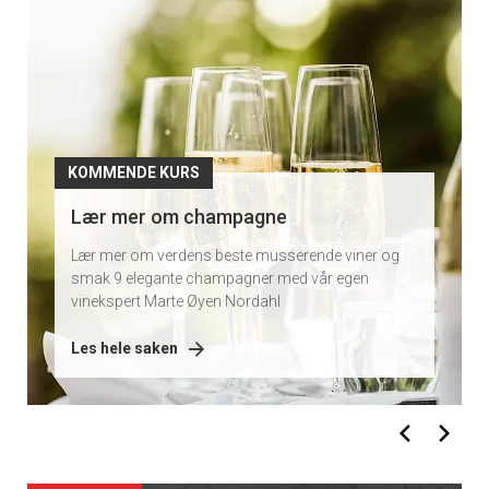
kurs
KOMMENDE KURS
Smak et bredt utvalg av rødviner og
oppdag forskjellene
Vil du smake 8 deilige rødviner og lære mer om
hvorfor de er så forskjellige? Ta med deg en venn
eller kom alene og få en god innføring.
Les hele saken