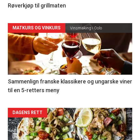
4
Røverkjøp til grillmaten
Forsiden
MATKURS OG VINKURS
Vinsmaking i Oslo
akkurat
nå
-
5
Sammenlign franske klassikere og ungarske viner
til en 5-retters meny
Forsiden
DAGENS RETT
akkurat