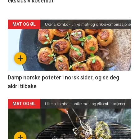
eksklusiv kosemat
MAT OG ØL
Ukens kombo - unike mat- og drikkekombinasjoner
+
Damp norske poteter i norsk sider, og se deg
aldri tilbake
MAT OG ØL
Ukens kombo – unike mat- og ølkombinasjoner
+