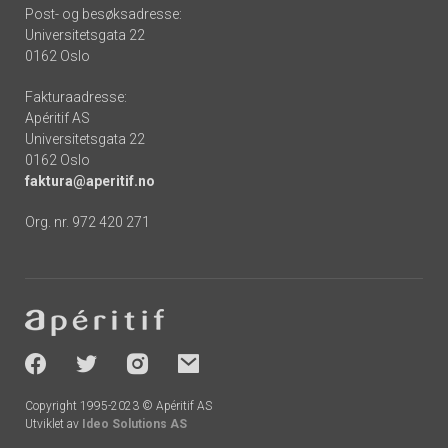
Post- og besøksadresse:
Universitetsgata 22
0162 Oslo
Fakturaadresse:
Apéritif AS
Universitetsgata 22
0162 Oslo
faktura@aperitif.no
Org. nr. 972 420 271
Footer
-
socials
Copyright 1995-2023 © Apéritif AS
Utviklet av
Ideo Solutions AS