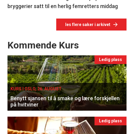
bryggerier satt til en herlig femretters middag
les flere saker i arkivet
Events
Kommende Kurs
Ledig plass
KURS I OSLO, 26. AUGUST
Benytt sjansen til å smake og lære forskjellen
på hvitviner
Ledig plass