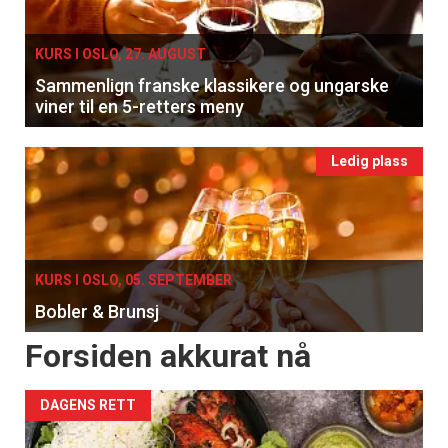
KURS I OSLO, 27. AUGUST
Sammenlign franske klassikere og ungarske
viner til en 5-retters meny
Ledig plass
KURS I OSLO, 05. SEPTEMBER
Bobler & Brunsj
Forsiden akkurat nå
DAGENS RETT