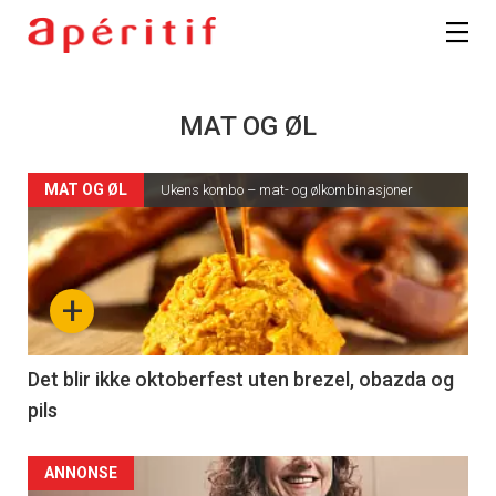
MAT OG ØL
MAT OG ØL
Ukens kombo – mat- og ølkombinasjoner
+
Det blir ikke oktoberfest uten brezel, obazda og
pils
ANNONSE