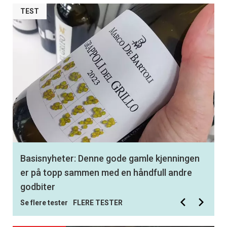
TEST
Best av 350 testede viner: Med denne
hvitvinen får du en smak av virkelig storhet
Se flere tester
FLERE TESTER