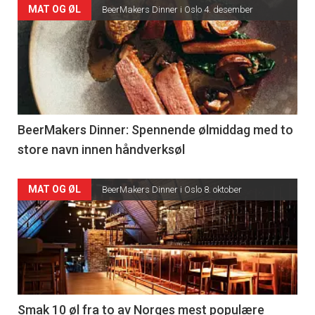
MAT OG ØL
BeerMakers Dinner i Oslo 4. desember
BeerMakers Dinner: Spennende ølmiddag med to
store navn innen håndverksøl
MAT OG ØL
BeerMakers Dinner i Oslo 8. oktober
Smak 10 øl fra to av Norges mest populære