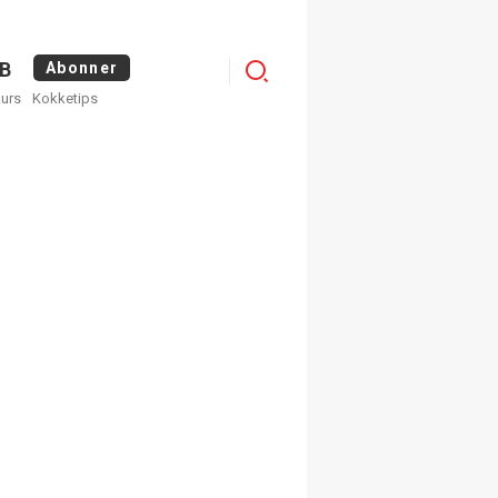
Logg
B
Abonner
kurs
Kokketips
inn