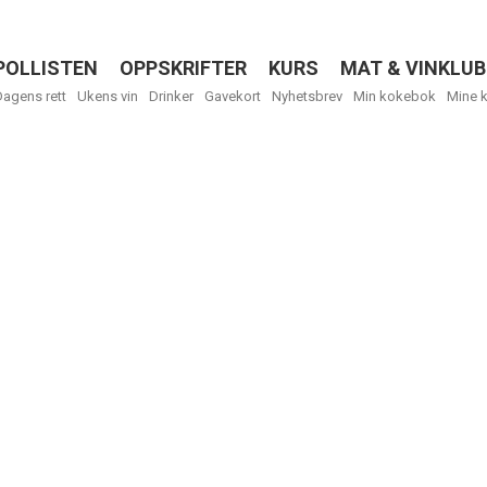
POLLISTEN
OPPSKRIFTER
KURS
MAT & VINKLUB
Menu
Dagens rett
Ukens vin
Drinker
Gavekort
Nyhetsbrev
Min kokebok
Mine 