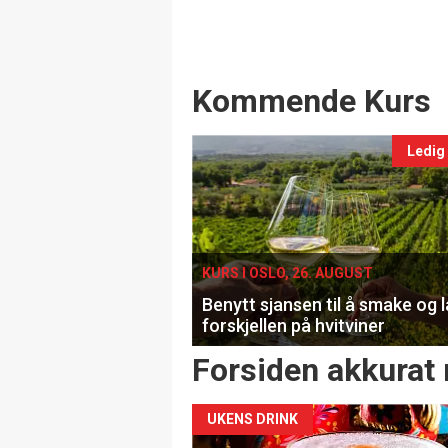
Events
Kommende Kurs
Ledig
KURS I OSLO, 26. AUGUST
Benytt sjansen til å smake og 
forskjellen på hvitviner
Forsiden akkurat 
UKENS DRINK