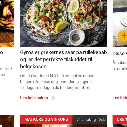
akkurat
akk
nå
nå
-
-
+
2
3
co
Gyros er grekernes svar på rullekebab
Disse 
og er det perfekte tilskuddet til
Årsaken 
helgekosen
t frisk
himmel
den
Om du har tenkt til å ta frem grillen denne
helgen eller kose deg innendørs ,er gyros
fredags-middagen du har lengtet etter.
Les hele saken
Les hel
Forsiden
For
MATKURS OG VINKURS
UKEN
Vinsmaking i Oslo