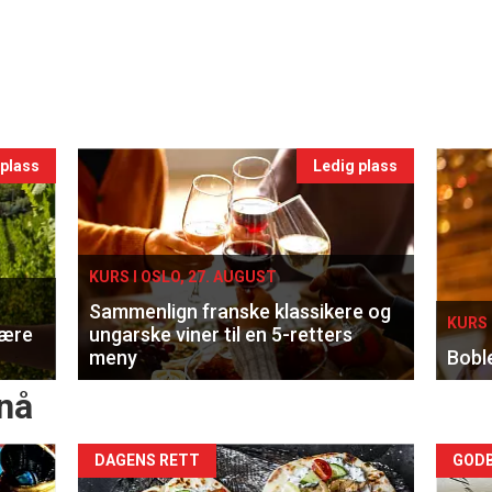
 plass
Ledig plass
KURS I OSLO, 27. AUGUST
Sammenlign franske klassikere og
KURS 
lære
ungarske viner til en 5-retters
meny
Bobl
nå
Forsiden
For
DAGENS RETT
GODB