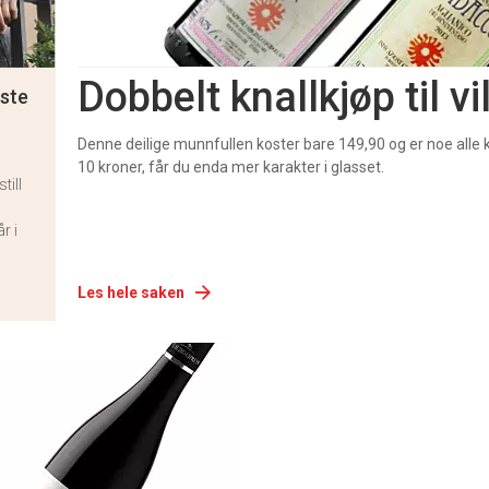
Dobbelt knallkjøp til vi
este
Denne deilige munnfullen koster bare 149,90 og er noe alle ka
10 kroner, får du enda mer karakter i glasset.
till
r i
Les hele saken