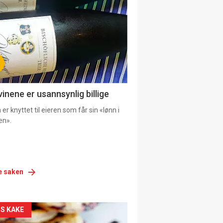
urat
vinene er usannsynlig billige
er knyttet til eieren som får sin «lønn i
en».
e saken
siden
S KAKE