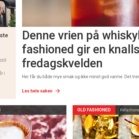
Denne vrien på whisky
este
fashioned gir en knalls
fredagskvelden
till
r i
Her får du både mye smak og ikke minst god varme. Det tren
Les hele saken
OLD FASHIONED
d
Refashion