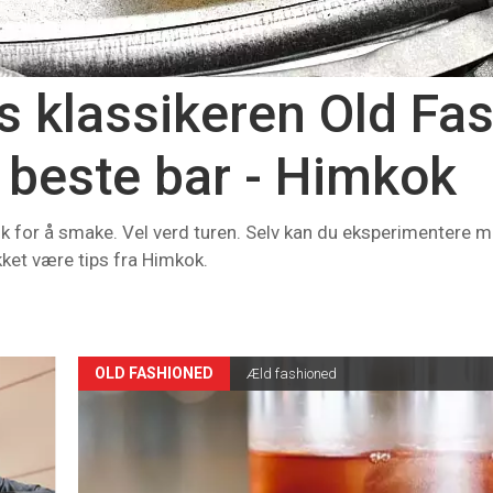
es klassikeren Old Fa
 beste bar - Himkok
 for å smake. Vel verd turen. Selv kan du eksperimentere m
kket være tips fra Himkok.
OLD FASHIONED
Æld fashioned