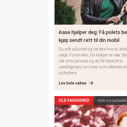
Aase hjelper deg: Få polets b
kjøp sendt rett til din mobil
Du står på polet og vet ikke hva du skal
velge. Fortvil ikke, for hjelpen er nær: Bes
vår sms-tjeneste og du får tilsendt to
ukentlige tips om viner som allerede stå
polhyllene.
Les hele saken
OLD FASHIONED
Rum old fashione