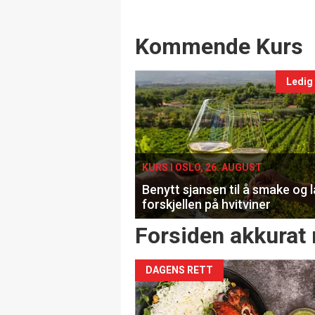
Events
Kommende Kurs
Ledig
KURS I OSLO, 26. AUGUST
Benytt sjansen til å smake og 
forskjellen på hvitviner
Forsiden akkurat 
DAGENS RETT