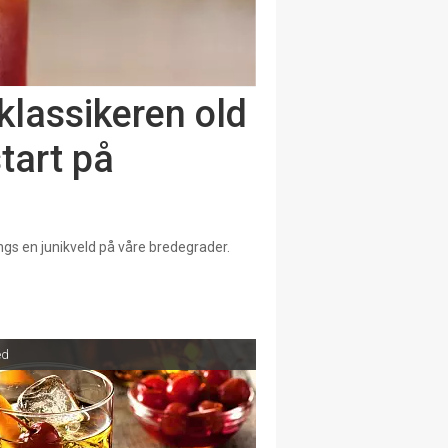
klassikeren old
tart på
gs en junikveld på våre bredegrader.
ed