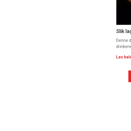
Slik l
Denne d
drinkene
Les hel