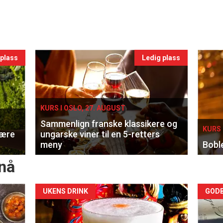
 plass
Ledig plass
KURS I OSLO, 27. AUGUST
Sammenlign franske klassikere og
KURS 
lære
ungarske viner til en 5-retters
meny
Bobl
nå
Forsiden
For
UKENS DRINK
GODB
akkurat
akk