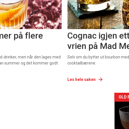
er på flere
Cognac igjen et
vrien på Mad Me
ed-drinker, men når den lages med
Selv om du bytter ut bourbon me
indian summer og det kommer godt
cocktailbærene.
Les hele saken
OLD 