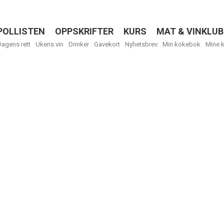
POLLISTEN
OPPSKRIFTER
KURS
MAT & VINKLUB
Menu
Dagens rett
Ukens vin
Drinker
Gavekort
Nyhetsbrev
Min kokebok
Mine 