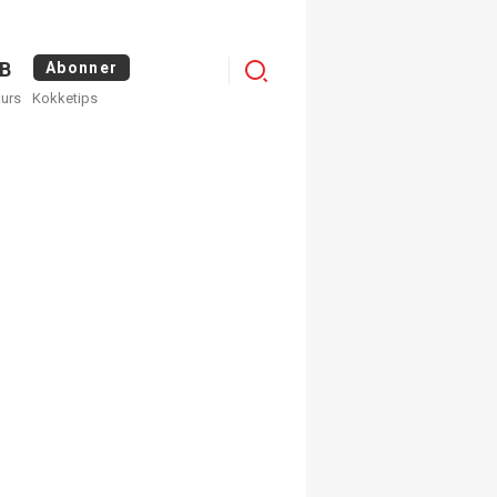
Logg
B
Abonner
kurs
Kokketips
inn