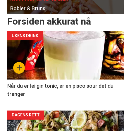
Bobler & Brunsj
Forsiden akkurat nå
UKENS DRINK
+
Når du er lei gin tonic, er en pisco sour det du
trenger
Forsiden
DAGENS RETT
akkurat