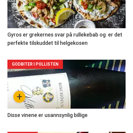
nå
-
2
Gyros er grekernes svar på rullekebab og er det
perfekte tilskuddet til helgekosen
Forsiden
GODBITER I POLLISTEN
akkurat
nå
+
-
3
Disse vinene er usannsynlig billige