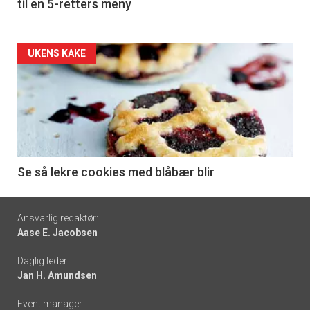
til en 5-retters meny
Forsiden
UKENS KAKE
akkurat
nå
-
6
Se så lekre cookies med blåbær blir
Footer
Ansvarlig redaktør:
Aase E. Jacobsen
-
Daglig leder:
links
Jan H. Amundsen
Event manager: