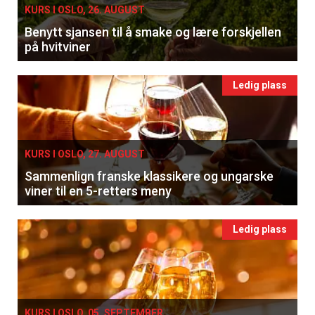
KURS I OSLO, 26. AUGUST
Benytt sjansen til å smake og lære forskjellen
på hvitviner
Ledig plass
KURS I OSLO, 27. AUGUST
Sammenlign franske klassikere og ungarske
viner til en 5-retters meny
Ledig plass
KURS I OSLO, 05. SEPTEMBER