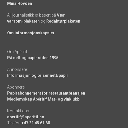
Mina Hovden
All journalistikk er basert på
Vær
varsom-plakaten
og
Redaktørplakaten
Om informasjonskapsler
Om Apéritif:
På nett og papir siden 1995
Annonsere:
Informasjon og priser nett/papir
Abonnere:
Papirabonnement for restaurantbransjen
Medlemskap Apéritif Mat- og vinklubb
Kontakt oss:
aperitif@aperitif.no
Telefon
+47 21 45 61 60