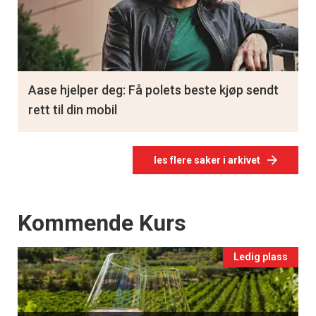
Aase hjelper deg: Få polets beste kjøp sendt
rett til din mobil
les flere saker i arkivet
Events
Kommende Kurs
Ledig plass