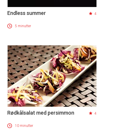
Endless summer
4
5 minutter
Rødkålsalat med persimmon
4
10 minutter