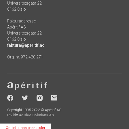
Universitetsgata 22
0162 Oslo
Fakturaadresse:
Apéritif AS
Universitetsgata 22
0162 Oslo
faktura@aperitif.no
Org. nr. 972 420 271
Footer
-
socials
Copyright 1995-2023 © Apéritif AS
Utviklet av
Ideo Solutions AS
Om informasjonskapsler