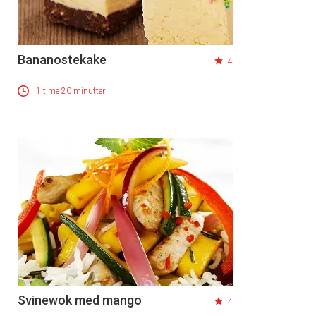
Bananostekake
4
1 time 20 minutter
Svinewok med mango
4