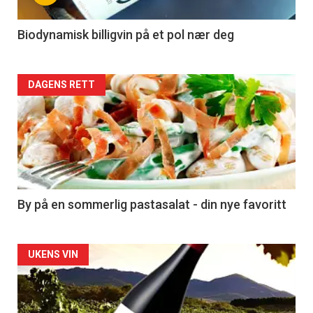
-
4
Biodynamisk billigvin på et pol nær deg
Forsiden
DAGENS RETT
akkurat
nå
-
5
By på en sommerlig pastasalat - din nye favoritt
Forsiden
UKENS VIN
akkurat