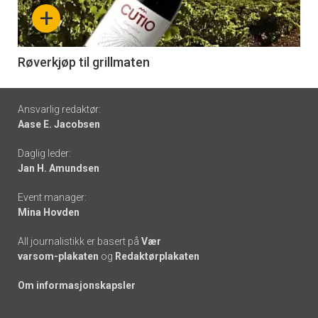
nå
+
-
6
Røverkjøp til grillmaten
Footer
Ansvarlig redaktør:
Aase E. Jacobsen
-
Daglig leder:
links
Jan H. Amundsen
Event manager:
Mina Hovden
All journalistikk er basert på
Vær
varsom-plakaten
og
Redaktørplakaten
Om informasjonskapsler