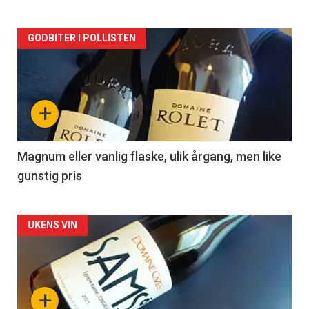
Forsiden
GODBITER I POLLISTEN
akkurat
nå
+
-
3
Magnum eller vanlig flaske, ulik årgang, men like
gunstig pris
Forsiden
UKENS VIN
akkurat
nå
+