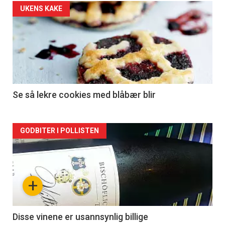
UKENS KAKE
Se så lekre cookies med blåbær blir
Forsiden
GODBITER I POLLISTEN
akkurat
nå
+
-
2
Disse vinene er usannsynlig billige