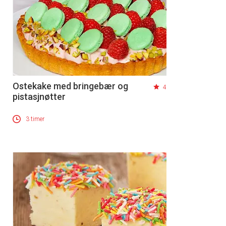
Ostekake med bringebær og
4
pistasjnøtter
3 timer