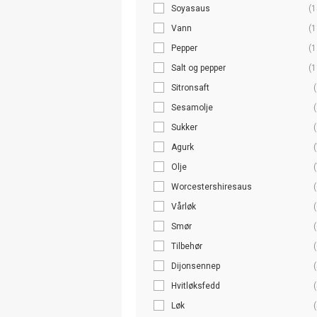
Soyasaus
(1
Vann
(1
Pepper
(1
Salt og pepper
(1
Sitronsaft
(
Sesamolje
(
Sukker
(
Agurk
(
Olje
(
Worcestershiresaus
(
Vårløk
(
Smør
(
Tilbehør
(
Dijonsennep
(
Hvitløksfedd
(
Løk
(