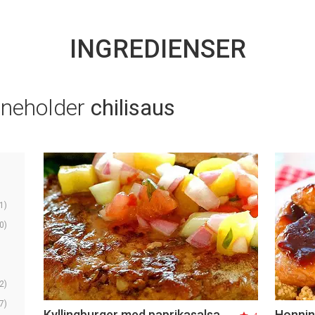
INGREDIENSER
nneholder
chilisaus
1)
0)
2)
7)
Kyllingburger med paprikasalsa
Honnin