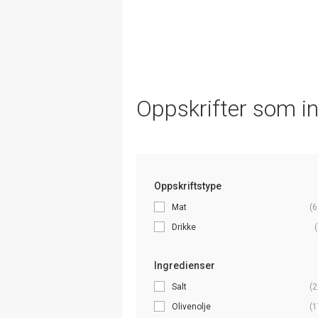
Oppskrifter som i
Oppskriftstype
Mat
(6
Drikke
(
Ingredienser
Salt
(2
Olivenolje
(1