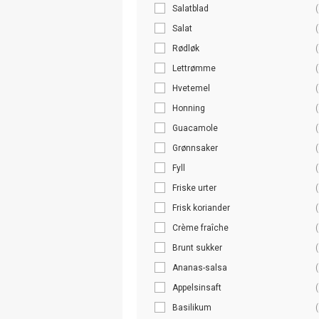
Salatblad
(
Salat
(
Rødløk
(
Lettrømme
(
Hvetemel
(
Honning
(
Guacamole
(
Grønnsaker
(
Fyll
(
Friske urter
(
Frisk koriander
(
Crème fraîche
(
Brunt sukker
(
Ananas-salsa
(
Appelsinsaft
(
Basilikum
(