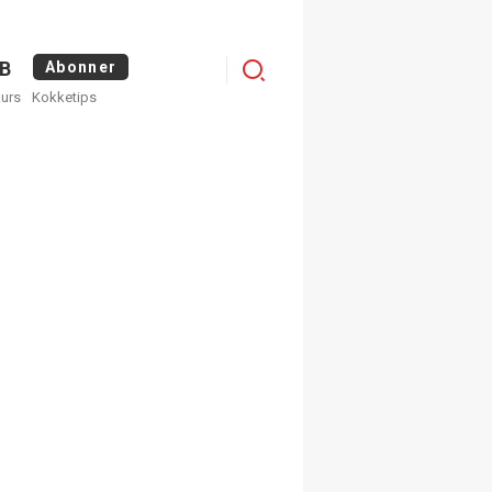
Logg
B
Abonner
kurs
Kokketips
inn