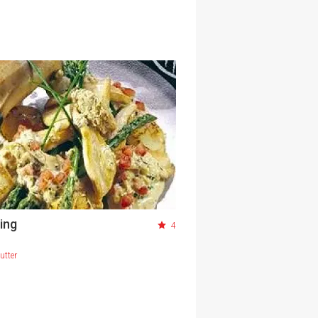
ing
4
utter