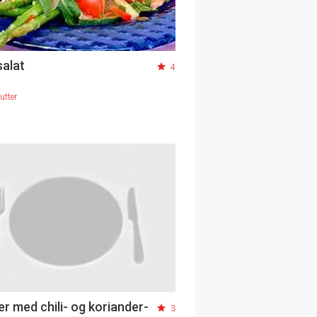
alat
4
utter
er med chili- og koriander-
3