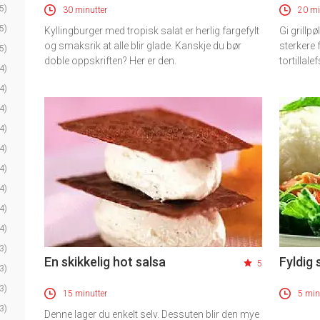
5)
30 minutter
20 mi
5)
Kyllingburger med tropisk salat er herlig fargefylt
Gi grillp
og smaksrik at alle blir glade. Kanskje du bør
sterkere 
5)
doble oppskriften? Her er den.
tortillalef
4)
4)
4)
4)
4)
4)
4)
4)
4)
3)
En skikkelig hot salsa
Fyldig 
5
3)
3)
15 minutter
5 min
3)
Denne lager du enkelt selv. Dessuten blir den mye