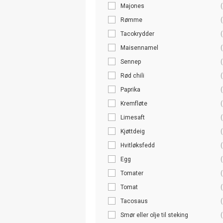
Majones
(
Rømme
(
Tacokrydder
(
Maisennamel
(
Sennep
(
Rød chili
(
Paprika
(
Kremfløte
(
Limesaft
(
Kjøttdeig
(
Hvitløksfedd
(
Egg
(
Tomater
(
Tomat
(
Tacosaus
(
Smør eller olje til steking
(