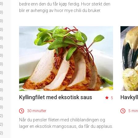
3)
bedre enn den du får kjøp ferdig. Hvor sterkt den
blir er avhengig av hvor mye chili du bruker.
3)
3)
3)
3)
3)
3)
3)
3)
3)
3)
Kyllingfilet med eksotisk saus
Havkyll
5
3)
3)
30 minutter
5 min
2)
Når du pensler fileten med chiliblandingen og
2)
lager en eksotisk mangosaus, da får du applaus.
2)