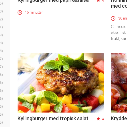
4
5)
med c
3)
15 minutter
30 mi
2)
Gi medist
1)
eksotisk 
9)
frukt, k
8)
8)
7)
7)
6)
6)
6)
6)
5)
5)
Kyllingburger med tropisk salat
Krydde
4
5)