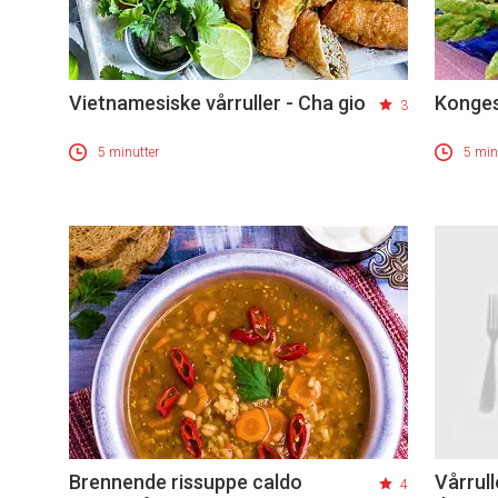
Vietnamesiske vårruller - Cha gio
Konges
3
5 minutter
5 min
Brennende rissuppe caldo
Vårrull
4