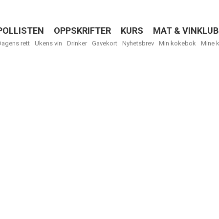
POLLISTEN
OPPSKRIFTER
KURS
MAT & VINKLUB
Menu
Dagens rett
Ukens vin
Drinker
Gavekort
Nyhetsbrev
Min kokebok
Mine 