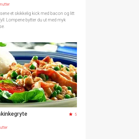
nutter
ølsene et skikkelig kick med bacon og litt
fyll. Lompene bytter du ut med myk
se.
skinkegryte
5
utter