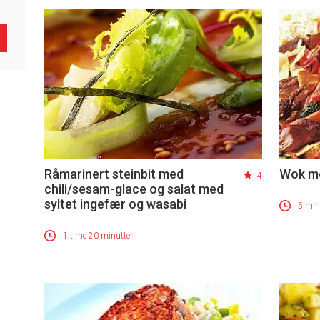
Råmarinert steinbit med
Wok me
4
chili/sesam-glace og salat med
syltet ingefær og wasabi
5 min
1 time 20 minutter