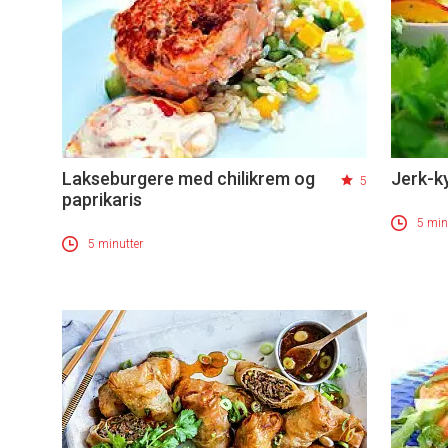
Lakseburgere med chilikrem og
Jerk-k
5
paprikaris
5 min
5 minutter