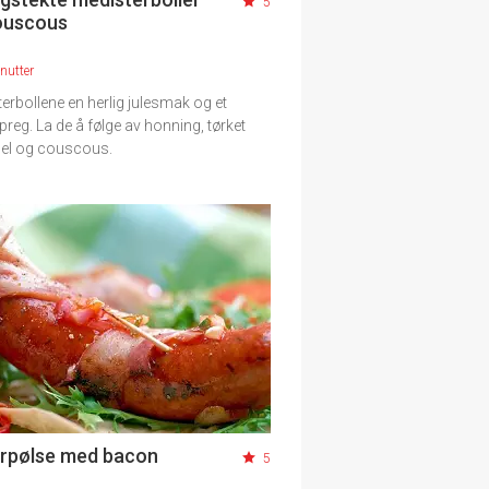
5
ouscous
nutter
erbollene en herlig julesmak og et
preg. La de å følge av honning, tørket
anel og couscous.
rpølse med bacon
5