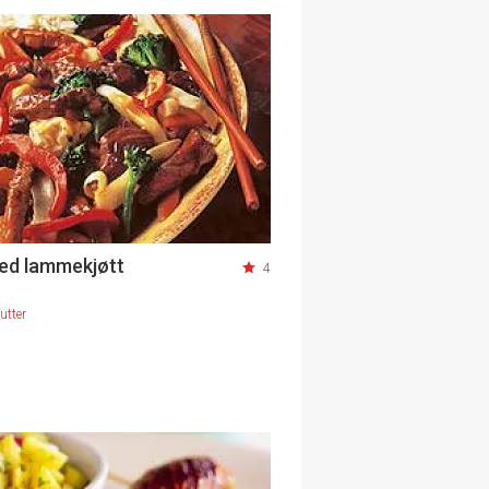
d lammekjøtt
4
utter