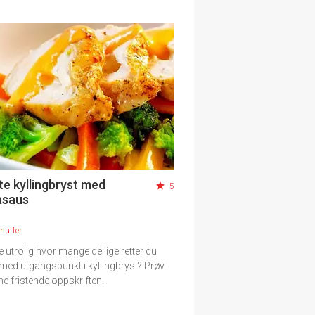
te kyllingbryst med
5
asaus
nutter
ke utrolig hvor mange deilige retter du
med utgangspunkt i kyllingbryst? Prøv
e fristende oppskriften.