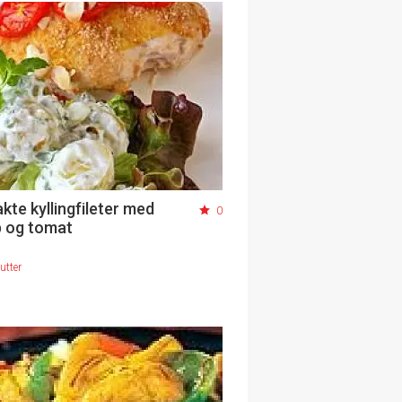
te kyllingfileter med
0
 og tomat
utter