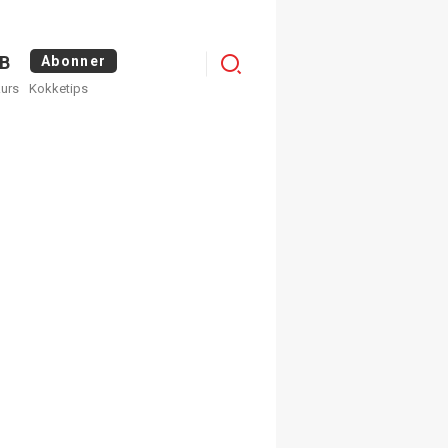
Logg
B
Abonner
kurs
Kokketips
inn