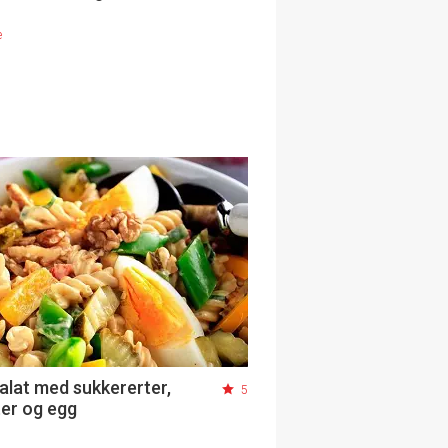
e
alat med sukkererter,
5
ter og egg