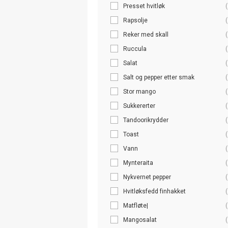
Presset hvitløk
(
Rapsolje
(
Reker med skall
(
Ruccula
(
Salat
(
Salt og pepper etter smak
(
Stor mango
(
Sukkererter
(
Tandoorikrydder
(
Toast
(
Vann
(
Mynteraita
(
Nykvernet pepper
(
Hvitløksfedd finhakket
(
Matfløte|
(
Mangosalat
(