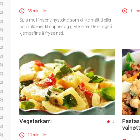
2)
35 minutter
1 tim
2)
Spis muffinsene nystekte som et lite måltid eller
2)
som tilbehør til supper og gryteretter. De er også
2)
kjempefine å fryse ned.
2)
2)
2)
2)
2)
2)
2)
2)
2)
2)
Vegetarkarri
Pastas
4
2)
valnøt
2)
20 minutter