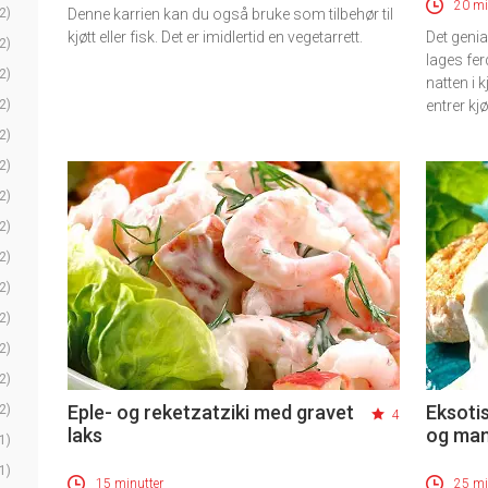
20 mi
2)
Denne karrien kan du også bruke som tilbehør til
kjøtt eller fisk. Det er imidlertid en vegetarrett.
Det genia
2)
lages fer
2)
natten i 
2)
entrer kj
2)
2)
2)
2)
2)
2)
2)
2)
2)
Eple- og reketzatziki med gravet
Eksotis
2)
4
laks
og man
1)
1)
15 minutter
25 mi