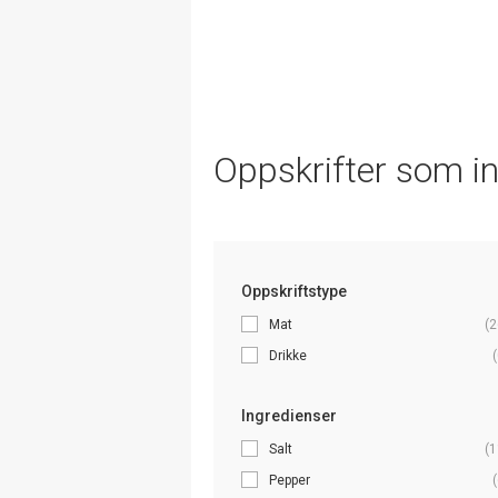
Oppskrifter som i
Oppskriftstype
Mat
(2
Drikke
(
Ingredienser
Salt
(1
Pepper
(