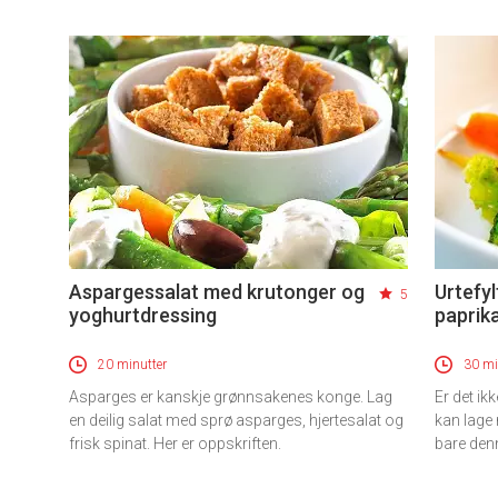
Aspargessalat med krutonger og
Urtefyl
5
yoghurtdressing
paprik
20 minutter
30 mi
Asparges er kanskje grønnsakenes konge. Lag
Er det ik
en deilig salat med sprø asparges, hjertesalat og
kan lage 
frisk spinat. Her er oppskriften.
bare denn