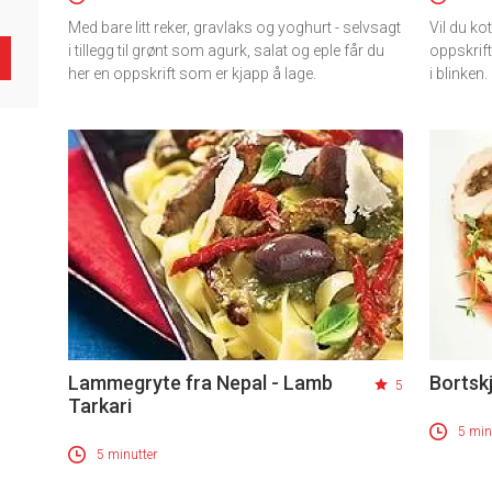
Med bare litt reker, gravlaks og yoghurt - selvsagt
Vil du kot
i tillegg til grønt som agurk, salat og eple får du
oppskrif
her en oppskrift som er kjapp å lage.
i blinken.
Lammegryte fra Nepal - Lamb
Bortsk
5
Tarkari
5 min
5 minutter