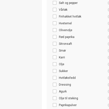
Salt og pepper
(
Vårløk
(
Finhakket hvitløk
(
Hvetemel
(
Olivenolje
(
Rød paprika
(
Sitronsaft
(
Smør
(
Karri
(
Olje
(
Sukker
(
Hvitløksfedd
(
Dressing
(
Agurk
(
Olje til steking
(
Paprikapulver
(