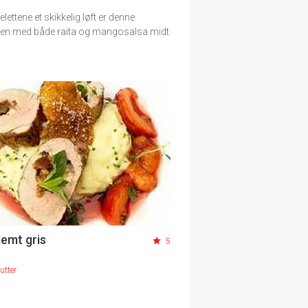
elettene et skikkelig løft er denne
ten med både raita og mangosalsa midt
jemt gris
5
utter