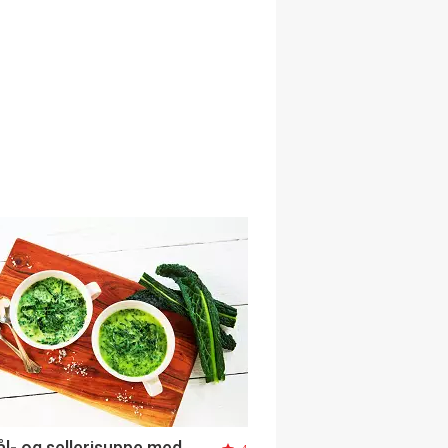
ål- og sellerisuppe med