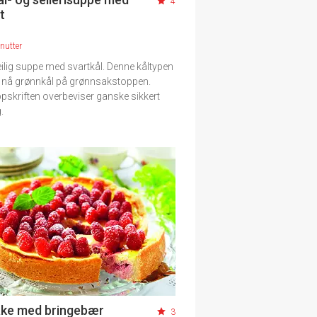
4
t
nutter
ilig suppe med svartkål. Denne kåltypen
r nå grønnkål på grønnsakstoppen.
pskriften overbeviser ganske sikkert
.
ke med bringebær
3