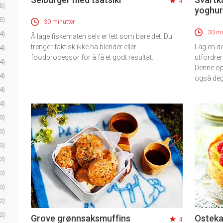
4
5)
yoghur
5)
30 minutter
30 mi
4)
Å lage fiskematen selv er lett som bare det. Du
trenger faktisk ikke ha blender eller
Lag en de
4)
foodprocessor for å få et godt resultat.
utfordre
4)
Denne op
4)
også deg
4)
4)
3)
3)
3)
3)
3)
3)
2)
2)
Grove grønnsaksmuffins
Osteka
4