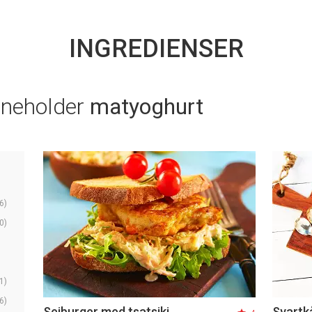
INGREDIENSER
nneholder
matyoghurt
6)
0)
1)
6)
Seiburger med tsatsiki
Svartk