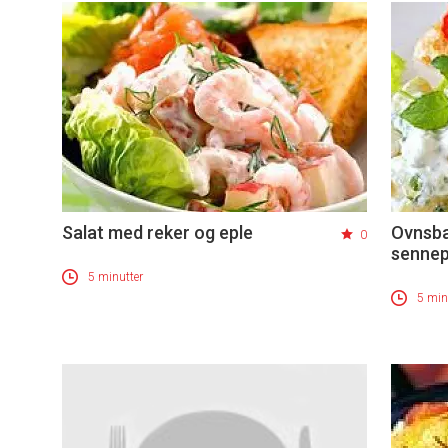
Salat med reker og eple
Ovnsbak
0
sennep
5 minutter
5 min