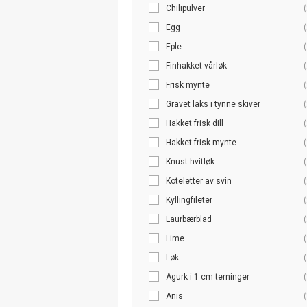
Chilipulver
(
Egg
(
Eple
(
Finhakket vårløk
(
Frisk mynte
(
Gravet laks i tynne skiver
(
Hakket frisk dill
(
Hakket frisk mynte
(
Knust hvitløk
(
Koteletter av svin
(
Kyllingfileter
(
Laurbærblad
(
Lime
(
Løk
(
Agurk i 1 cm terninger
(
Anis
(