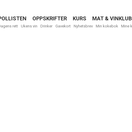
POLLISTEN
OPPSKRIFTER
KURS
MAT & VINKLUB
Menu
Dagens rett
Ukens vin
Drinker
Gavekort
Nyhetsbrev
Min kokebok
Mine 