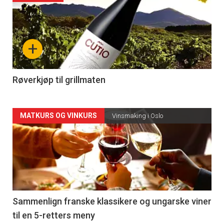
akkurat
nå
+
-
4
Røverkjøp til grillmaten
Forsiden
MATKURS OG VINKURS
Vinsmaking i Oslo
akkurat
nå
-
5
Sammenlign franske klassikere og ungarske viner
til en 5-retters meny