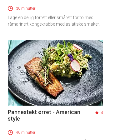
30 minutter
Lage en deilig forrett eller smårett for to med
råmarinert kongekrabbe med asiatiske smaker.
Pannestekt ørret - American
4
style
40 minutter