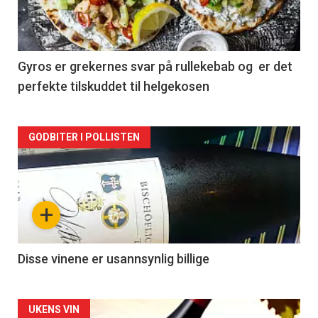
nå
-
2
Gyros er grekernes svar på rullekebab og er det
perfekte tilskuddet til helgekosen
Forsiden
GODBITER I POLLISTEN
akkurat
nå
+
-
3
Disse vinene er usannsynlig billige
Forsiden
UKENS VIN