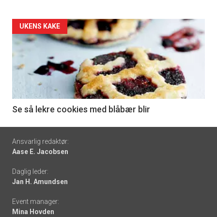
Forsiden
UKENS KAKE
akkurat
nå
-
6
Se så lekre cookies med blåbær blir
Footer
Ansvarlig redaktør:
Aase E. Jacobsen
-
Daglig leder:
links
Jan H. Amundsen
Event manager:
Mina Hovden