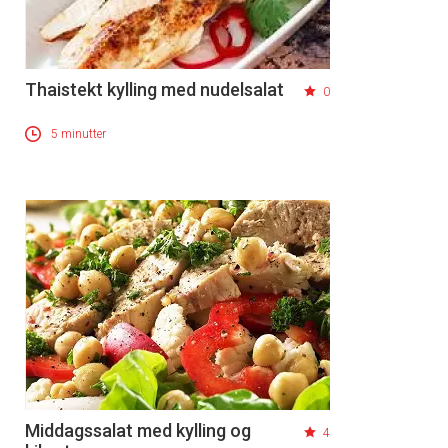
Thaistekt kylling med nudelsalat
0
5 minutter
Middagssalat med kylling og
4