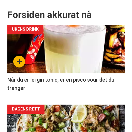
Forsiden akkurat nå
UKENS DRINK
+
Når du er lei gin tonic, er en pisco sour det du
trenger
Forsiden
DAGENS RETT
akkurat