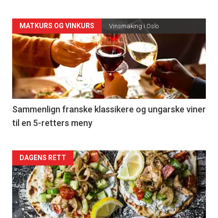
Forsiden
MATKURS OG VINKURS
Vinsmaking i Oslo
akkurat
nå
-
5
Sammenlign franske klassikere og ungarske viner
til en 5-retters meny
Forsiden
DAGENS RETT
akkurat
nå