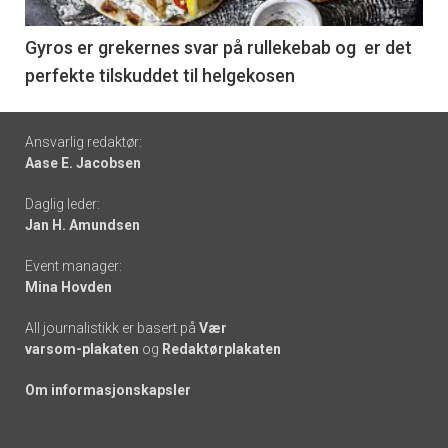
-
6
Gyros er grekernes svar på rullekebab og er det
perfekte tilskuddet til helgekosen
Footer
Ansvarlig redaktør:
Aase E. Jacobsen
-
Daglig leder:
links
Jan H. Amundsen
Event manager:
Mina Hovden
All journalistikk er basert på
Vær
varsom-plakaten
og
Redaktørplakaten
Om informasjonskapsler