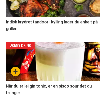
Indisk krydret tandoori-kylling lager du enkelt på
grillen
Forsiden
UKENS DRINK
akkurat
nå
+
-
2
Når du er lei gin tonic, er en pisco sour det du
trenger