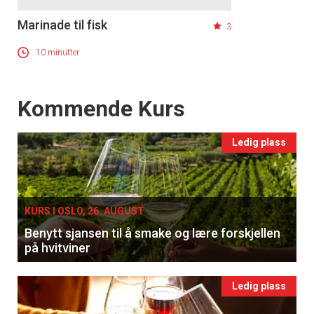
Marinade til fisk
3
10 minutter
Events
Kommende Kurs
Ledig plass
×
Få ukentlige nyhetsbrev fra
KURS I OSLO, 26. AUGUST
Apéritif
Benytt sjansen til å smake og lære forskjellen
på hvitviner
Vi tilbyr flere ukentlige nyhetsbrev. Du
kan fritt velge hvilke du ønsker å få
tilsendt.
Ledig plass