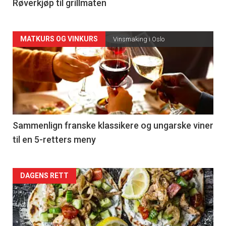
4
Røverkjøp til grillmaten
Forsiden
MATKURS OG VINKURS
Vinsmaking i Oslo
akkurat
nå
-
5
Sammenlign franske klassikere og ungarske viner
til en 5-retters meny
Forsiden
DAGENS RETT
akkurat
nå