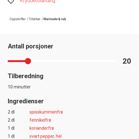
Krydderblanding
Oppskrifter
/
Tilbehør
/
Marinade & rub
Antall porsjoner
20
Tilberedning
10 minutter
Ingredienser
2 dl
spisskummenfrø
2 dl
fennikelfrø
1 dl
korianderfrø
1 dl
svart pepper, hel