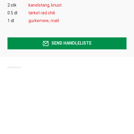
2 stk
kanelstang, knust
0.5 dl
tørket rød chili
1 dl
gurkemeie, malt
SEND HANDLELISTE