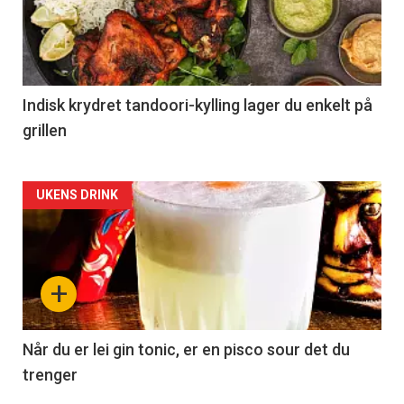
Indisk krydret tandoori-kylling lager du enkelt på
grillen
Forsiden
UKENS DRINK
akkurat
nå
+
-
2
Når du er lei gin tonic, er en pisco sour det du
trenger