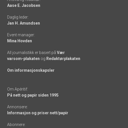
Aase E. Jacobsen
-
Daglig leder:
links
Jan H. Amundsen
Event manager:
Mina Hovden
All journalistikk er basert på
Vær
varsom-plakaten
og
Redaktørplakaten
Om informasjonskapsler
Om Apéritif:
På nett og papir siden 1995
Annonsere:
Informasjon og priser nett/papir
Abonnere: