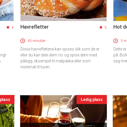
Havrefletter
Hot d
4
5
45 minutter
5 mi
Disse havreflettene kan spises slik som de er
Dette e
angt
eller du kan dele dem i to og spise dem med
på. Boll
.
pålegg, eksempel til matpakka eller som
seg me
nistemat til turen.
 plass
Ledig plass