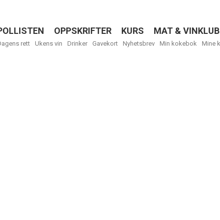
POLLISTEN
OPPSKRIFTER
KURS
MAT & VINKLUB
Menu
Dagens rett
Ukens vin
Drinker
Gavekort
Nyhetsbrev
Min kokebok
Mine 