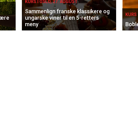
KURS I OSLO, 27. AUGUST
Sammenlign franske klassikere og
KURS 
lære
ungarske viner til en 5-retters
meny
Bobl