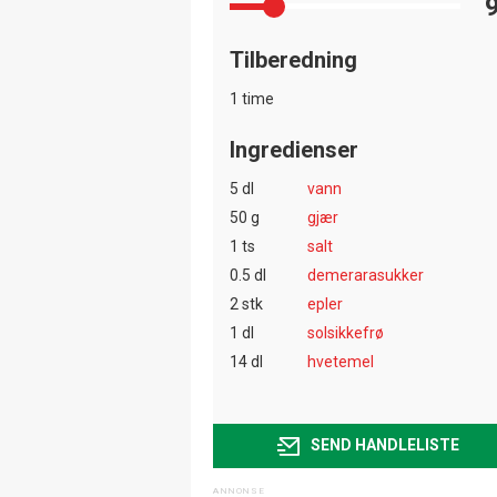
Tilberedning
1 time
Ingredienser
5 dl
vann
50 g
gjær
1 ts
salt
0.5 dl
demerarasukker
2 stk
epler
1 dl
solsikkefrø
14 dl
hvetemel
SEND HANDLELISTE