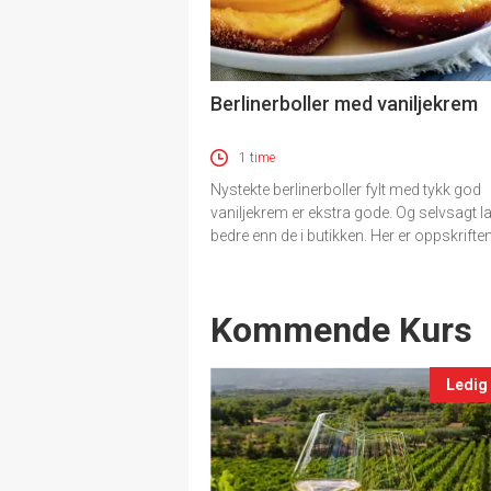
Berlinerboller med vaniljekrem
1 time
Nystekte berlinerboller fylt med tykk god
vaniljekrem er ekstra gode. Og selvsagt l
bedre enn de i butikken. Her er oppskriften
Events
Kommende Kurs
Ledig