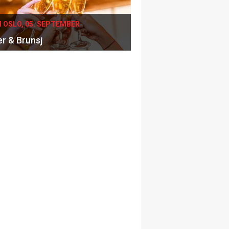
I OSLO, 05. SEPTEMBER
er & Brunsj