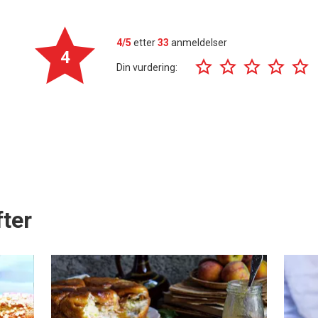
4/5
etter
33
anmeldelser
4
Din vurdering:
ter