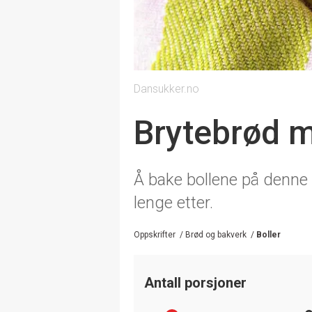
Dansukker.no
Brytebrød m
Å bake bollene på denne 
lenge etter.
Oppskrifter
/
Brød og bakverk
/
Boller
Antall porsjoner