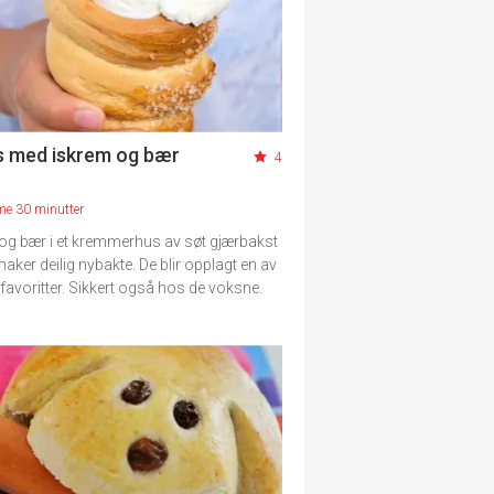
 med iskrem og bær
4
me 30 minutter
og bær i et kremmerhus av søt gjærbakst
ker deilig nybakte. De blir opplagt en av
favoritter. Sikkert også hos de voksne.