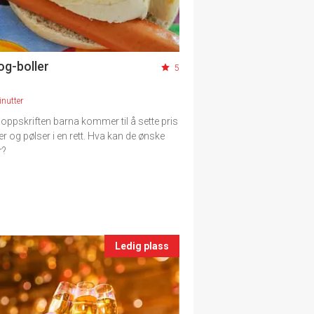
og-boller
5
nutter
r oppskriften barna kommer til å sette pris
er og pølser i en rett. Hva kan de ønske
r?
Ledig plass