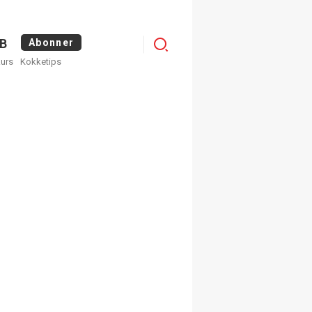
Logg
B
Abonner
kurs
Kokketips
inn