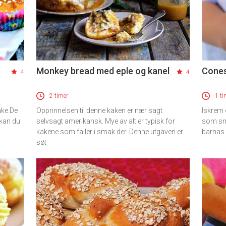
Monkey bread med eple og kanel
Cones
4
4
2 timer
1 ti
ake.De
Opprinnelsen til denne kaken er nær sagt
Iskrem 
 kan du
selvsagt amerikansk. Mye av alt er typisk for
som sma
kakene som faller i smak der. Denne utgaven er
barnas 
søt