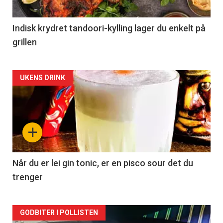
Indisk krydret tandoori-kylling lager du enkelt på
grillen
Forsiden
UKENS DRINK
akkurat
nå
+
-
2
Når du er lei gin tonic, er en pisco sour det du
trenger
Forsiden
GODBITER I POLLISTEN