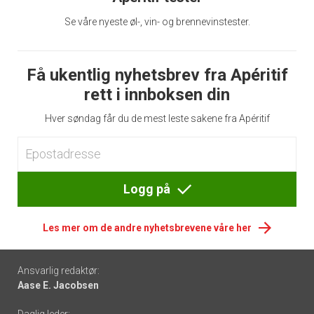
Se våre nyeste øl-, vin- og brennevinstester.
Få ukentlig nyhetsbrev fra Apéritif
rett i innboksen din
Hver søndag får du de mest leste sakene fra Apéritif
Logg på
Les mer om de andre nyhetsbrevene våre her
Footer
Ansvarlig redaktør:
Aase E. Jacobsen
-
Daglig leder: