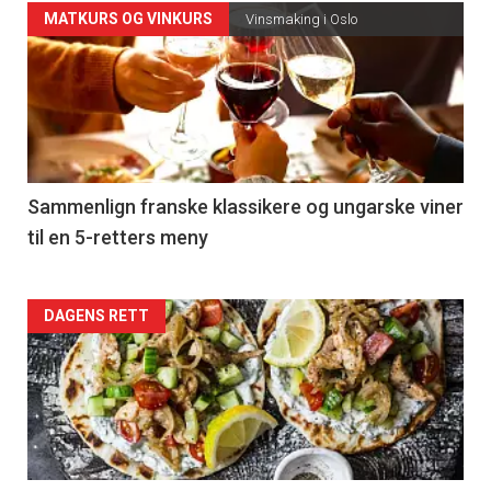
Forsiden
MATKURS OG VINKURS
Vinsmaking i Oslo
akkurat
nå
-
5
Sammenlign franske klassikere og ungarske viner
til en 5-retters meny
Forsiden
DAGENS RETT
akkurat
nå
-