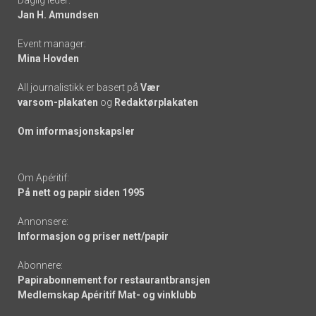
links
Jan H. Amundsen
Event manager:
Mina Hovden
All journalistikk er basert på
Vær
varsom-plakaten
og
Redaktørplakaten
Om informasjonskapsler
Om Apéritif:
På nett og papir siden 1995
Annonsere:
Informasjon og priser nett/papir
Abonnere:
Papirabonnement for restaurantbransjen
Medlemskap Apéritif Mat- og vinklubb