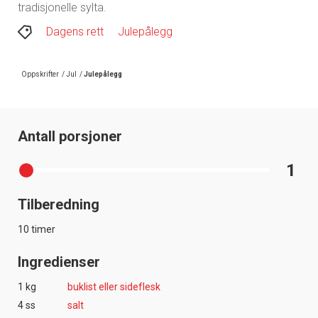
tradisjonelle sylta.
Dagens rett
Julepålegg
Oppskrifter
/
Jul
/
Julepålegg
Antall porsjoner
1
Tilberedning
10 timer
Ingredienser
1 kg
buklist eller sideflesk
4 ss
salt