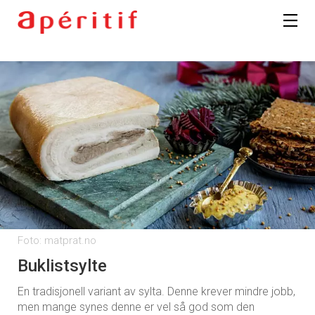
Foto: matprat.no
Buklistsylte
En tradisjonell variant av sylta. Denne krever mindre jobb,
men mange synes denne er vel så god som den