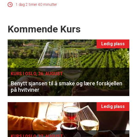
1 dag 2 timer 40 minutter
Events
Kommende Kurs
Ledig plass
KURS I OSLO, 26. AUGUST
Benytt sjansen til å smake og lære forskjellen
på hvitviner
Ledig plass
KURS I OSLO, 27. AUGUST